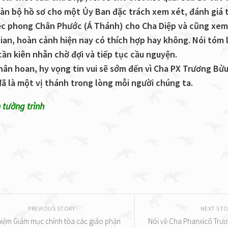
àn bộ hồ sơ cho một Ủy Ban đặc trách xem xét, đánh giá 
iệc phong Chân Phước (Á Thánh) cho Cha Diệp và cũng xem
ian, hoàn cảnh hiện nay có thích hợp hay không. Nói tóm l
cần kiên nhẫn chờ đợi và tiếp tục cầu nguyện.
hân hoan, hy vọng tin vui sẽ sớm đến vì Cha PX Trương Bửu
đã là một vị thánh trong lòng mỗi người chúng ta.
 tường trình
PREVIOUS STORY
NEXT STO
iệm Giám mục chính tòa các giáo phận
Nói về Cha Phanxicô Trươ