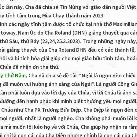
c lần này, Cha đã chia sẻ Tin Mừng với giáo dân người Việt
y tĩnh tâm trong Mùa Chay thánh năm 2023.
ình các ngày tĩnh tâm được tổ chức tại nhà thờ Maximilia
ttoway, Nam Úc do Cha Roland (DHN) giảng thuyết qua cá
thứ Sáu, thứ Bảy (23,24,25.3.2023). Trong những ngày này
bài giảng thuyết của Cha Roland DHN đều có các thánh lễ,
ối và bí tích hòa giải giúp cho mọi giáo hữu tĩnh tâm, hoá
 Chúa để nhận ơn tha thứ.
ày Thứ Năm
, Cha đã chia sẻ đề tài: “Ngài là ngọn đèn chiếu
g đã muốn vui hưởng ánh sáng của Ngài”. Là người Công Gi
ần phải luôn dựa vào lời dạy của Chúa, vì lời Chúa là ánh 
n đường đến hạnh phúc khi mình biết thương yêu mọi người,
 Chúa như Cha PX Trương Bửu Diệp. Cha Diệp là ngọn đèn 
mọi người, nhất là người nghèo. Cha không phải muốn lôi 
ha mà muốn lôi kéo họ về với Chúa, Cha giúp họ nhận ra rằn
 chỉ là con cái của Cha Diệp nhưng chính là con cái của C