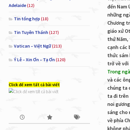
Adelaide
(12)
đến Nam Ú
những ngà
Tin tổng hợp
(18)
Chương tr
giáo xứ O
Tin Tuyên Thánh
(127)
thứ Năm, 
Vatican – Việt Ngữ
(213)
cạnh các 
thức sám h
Ý Lễ – Xin Ơn – Tạ Ơn
(120)
trở về với
Trong ng
và các ôn
Click để xem tất cả bài viết
chúng ta c
ta đi trê
noi gương
sáng cho 
về phía C
không phải