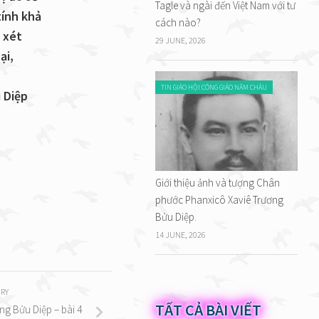
Tagle và ngài đến Việt Nam với tư
tính khả
cách nào?
 xét
29 JUNE, 2026
ại,
TIN GIÁO HỘI CÔNG GIÁO NĂM CHÂU
 Diệp
Giới thiệu ảnh và tượng Chân
phước Phanxicô Xaviê Trương
Bửu Diệp.
14 JUNE, 2026
RY
TẤT CẢ BÀI VIẾT
ng Bửu Diệp – bài 4