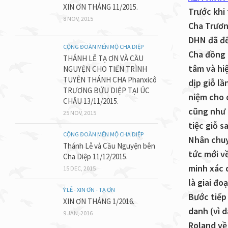
XIN ƠN THÁNG 11/2015.
Trước khi
8 NOV, 2015
Cha Trươn
DHN đã đế
CỘNG ĐOÀN MẾN MỘ CHA DIỆP
Cha đồng 
THÁNH LỄ TẠ ƠN VÀ CẦU
tâm và hi
NGUYỆN CHO TIẾN TRÌNH
TUYÊN THÁNH CHA Phanxicô
dịp giỗ lầ
TRƯƠNG BỬU DIỆP TẠI ÚC
niệm cho 
CHÂU 13/11/2015.
cũng như 
25 NOV, 2015
tiệc giỗ s
CỘNG ĐOÀN MẾN MỘ CHA DIỆP
Nhân chuy
Thánh Lễ và Cầu Nguyện bên
tức mới v
Cha Diệp 11/12/2015.
minh xác q
15 DEC, 2015
là giai đ
Ý LỄ - XIN ƠN - TẠ ƠN
Bước tiếp
XIN ƠN THÁNG 1/2016.
danh (vì d
9 JAN, 2016
Roland về 