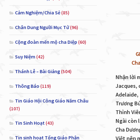
Cảm Nghiệm/Chia Sẻ
(85)
Chân Dung Người Mục Tử
(96)
Cộng đoàn mến mộ cha Diệp
(60)
G
Suy Niệm
(42)
Cha
Thánh Lễ – Bài Giảng
(504)
Nhận lời 
Jacques, 
Thông Báo
(119)
Adelaide,
Tin Giáo Hội Công Giáo Năm Châu
Trương Bử
(107)
Thỉnh Viê
Ngài còn 
Tin Sinh Hoạt
(43)
Cha Dương
Tin sinh hoạt Tổng Giáo Phận
Việt nên m