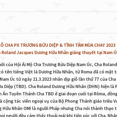
IỖ CHA PX TRƯƠNG BỬU DIỆP & TĨNH TÂM MÙA CHAY 2023
 Roland Jacques Dương Hữu Nhân giảng thuyết tại Nam Ú
mời của Hội Ái Mộ Cha Trương Bửu Diệp Nam Úc, Cha Roland
có tên tiếng Việt là Dương Hữu Nhân, từ Roma đã có mặt t
 Nam Úc từ ngày 21.3.2023 nhân dịp giỗ lần thứ 77 của Cha
u Diệp (TBD). Cha Roland Dương Hữu Nhân (DHN) hiện là 
n Án Tuyên Thánh Cha TBD ở giai đoạn cuối tại Rôma, đồng
là cộng tác viên ngoại vụ của Bộ Phong Thánh giáo triều V
 Hữu Nhân OMI là người Pháp nhưng Cha nói thành thạo t
ọi người đều cảm thấy thoải mái khi tiếp xúc với Cha. Nhâ