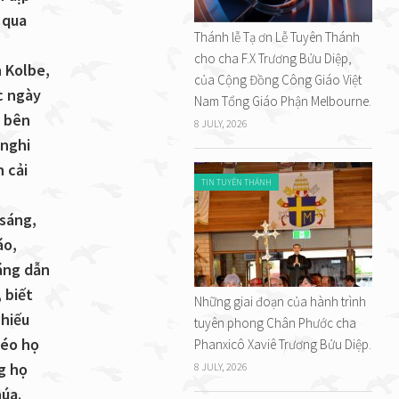
 qua
Thánh lễ Tạ ơn Lễ Tuyên Thánh
cho cha F.X Trương Bửu Diệp,
n Kolbe,
của Cộng Đồng Công Giáo Việt
c ngày
Nam Tổng Giáo Phận Melbourne.
, bên
8 JULY, 2026
 nghi
n cải
TIN TUYÊN THÁNH
 sáng,
áo,
sáng dẫn
 biết
Những giai đoạn của hành trình
chiếu
tuyên phong Chân Phước cha
kéo họ
Phanxicô Xaviê Trương Bửu Diệp.
g họ
8 JULY, 2026
húa.