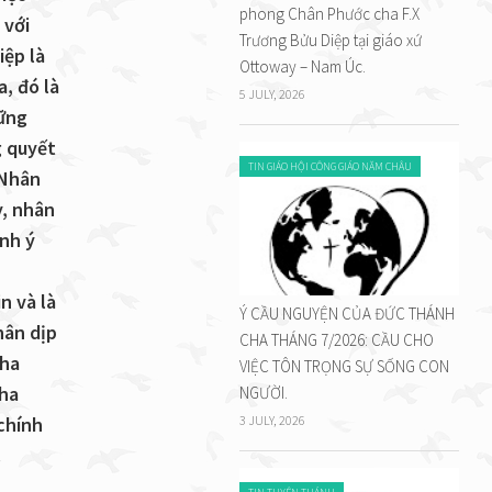
phong Chân Phước cha F.X
 với
Trương Bửu Diệp tại giáo xứ
iệp là
Ottoway – Nam Úc.
, đó là
5 JULY, 2026
hững
g quyết
TIN GIÁO HỘI CÔNG GIÁO NĂM CHÂU
 Nhân
y, nhân
ánh ý
n và là
Ý CẦU NGUYỆN CỦA ĐỨC THÁNH
hân dịp
CHA THÁNG 7/2026: CẦU CHO
Cha
VIỆC TÔN TRỌNG SỰ SỐNG CON
Cha
NGƯỜI.
chính
3 JULY, 2026
.