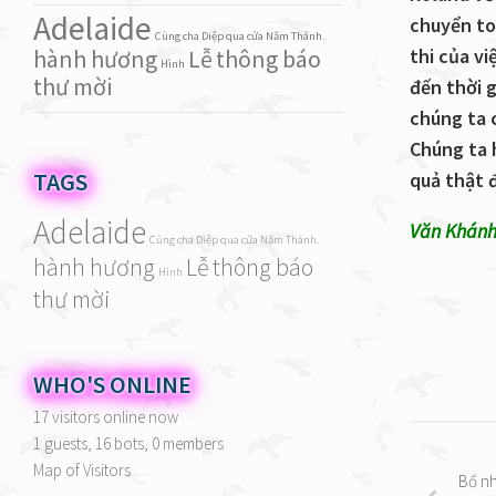
Adelaide
chuyển to
Cùng cha Diệp qua cửa Năm Thánh.
hành hương
Lễ
thông báo
thi của v
Hình
thư mời
đến thời g
chúng ta 
Chúng ta 
TAGS
quả thật 
Adelaide
Văn Khánh
Cùng cha Diệp qua cửa Năm Thánh.
hành hương
Lễ
thông báo
Hình
thư mời
WHO'S ONLINE
17 visitors online now
1 guests,
16 bots,
0 members
Map of Visitors
Bổ nh