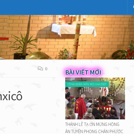
0
BÀI VIẾT MỚI
CỘNG ĐOÀN MẾN MỘ CHA DIỆP
nxicô
THÁNH LỄ TẠ ƠN MỪNG HỒNG
ÂN TUYÊN PHONG CHÂN PHƯỚC