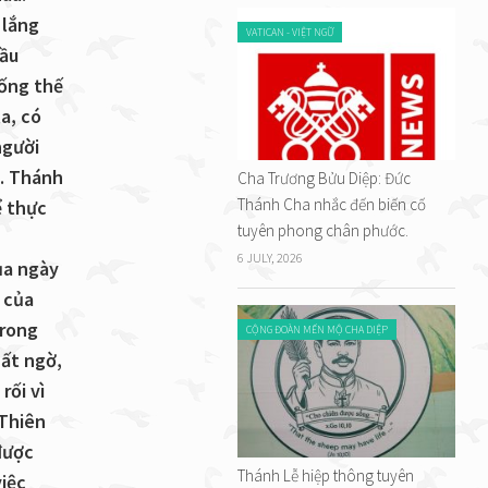
 lắng
VATICAN - VIỆT NGỮ
mầu
uống thế
a, có
người
á. Thánh
Cha Trương Bửu Diệp: Đức
Thánh Cha nhắc đến biến cố
ể thực
tuyên phong chân phước.
6 JULY, 2026
ủa ngày
 của
trong
CỘNG ĐOÀN MẾN MỘ CHA DIỆP
bất ngờ,
rối vì
 Thiên
được
Thánh Lễ hiệp thông tuyên
iệc