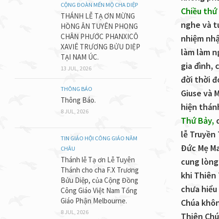
CỘNG ĐOÀN MẾN MỘ CHA DIỆP
Chiều thứ
THÁNH LỄ TẠ ƠN MỪNG
nghe và t
HỒNG ÂN TUYÊN PHONG
CHÂN PHƯỚC PHANXICÔ
nhiệm nhậ
XAVIÊ TRƯƠNG BỬU DIỆP
làm làm n
TẠI NAM ÚC.
gia đình,
13 JUL, 2026
đời thời 
THÔNG BÁO
Giuse và 
Thông Báo.
hiện thán
8 JUL, 2026
Thứ Bảy,
q
lễ Truyền
TIN GIÁO HỘI CÔNG GIÁO NĂM
Đức Mẹ Ma
CHÂU
Thánh lễ Tạ ơn Lễ Tuyên
cung lòng
Thánh cho cha F.X Trương
khi Thiên 
Bửu Diệp, của Cộng Đồng
chưa hiểu
Công Giáo Việt Nam Tổng
Giáo Phận Melbourne.
Chúa khôn
8 JUL, 2026
Thiên Chú