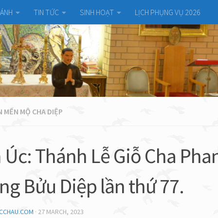
HÁNH
TIN TỨC
SINH HOẠT
LỊCH PHỤNG VỤ 2026
 MẾN MỘ CHA DIỆP
Úc: Thánh Lễ Giỗ Cha Pha
ng Bửu Diệp lần thứ 77.
UCCHAU.COM
·
27 MARCH, 2023