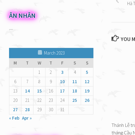
Hà 
ÂN NHÂN
---
YOU M
March 2023
M
T
W
T
F
S
S
1
2
3
4
5
6
7
8
9
10
11
12
13
14
15
16
17
18
19
20
21
22
23
24
25
26
27
28
29
30
31
« Feb
Apr »
Thánh Lễ tr
tháng Cầu 