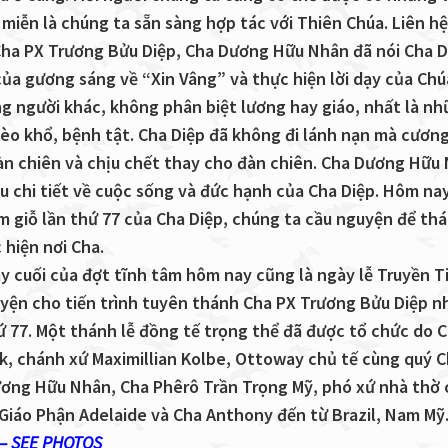
 miễn là chúng ta sẵn sàng hợp tác với Thiên Chúa. Liên hệ
Cha PX Trương Bửu Diệp, Cha Dương Hữu Nhân đã nói Cha D
của gương sáng về “Xin Vâng” và thực hiện lời dạy của Chúa
g người khác, không phân biệt lương hay giáo, nhất là n
èo khổ, bệnh tật. Cha Diệp đã không đi lánh nạn mà cươn
 đàn chiên và chịu chết thay cho đàn chiên. Cha Dương Hữu
ều chi tiết về cuộc sống và đức hạnh của Cha Diệp. Hôm na
ệm giỗ lần thứ 77 của Cha Diệp, chúng ta cầu nguyện để th
 hiện nơi Cha.
y cuối của đợt tĩnh tâm hôm nay cũng là ngày lễ Truyền Ti
uyện cho tiến trình tuyên thánh Cha PX Trương Bửu Diệp n
hứ 77. Một thánh lễ đồng tế trọng thể đã được tổ chức do 
k, chánh xứ Maximillian Kolbe, Ottoway chủ tế cùng quý 
ơng Hữu Nhân, Cha Phêrô Trần Trọng Mỹ, phó xứ nhà thờ 
Giáo Phận Adelaide và Cha Anthony đến từ Brazil, Nam Mỹ
– SEE PHOTOS