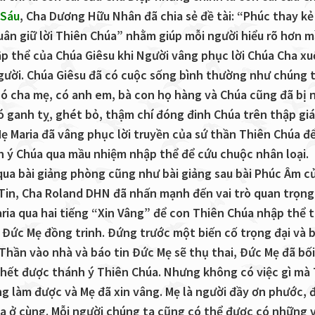
 Sáu
, Cha Dương Hữu Nhân đã chia sẻ đề tài: “Phúc thay kẻ
uân giữ lời Thiên Chúa” nhằm giúp mỗi người hiểu rõ hơn 
p thể của Chúa Giêsu khi Người vâng phục lời Chúa Cha x
gười. Chúa Giêsu đã có cuộc sống bình thường như chúng t
 có cha mẹ, có anh em, bà con họ hàng và Chúa cũng đã bị 
đó ganh tỵ, ghét bỏ, thậm chí đóng đinh Chúa trên thập gi
Mẹ Maria đã vâng phục lời truyền của sứ thần Thiên Chúa đ
h ý Chúa qua mầu nhiệm nhập thể để cứu chuộc nhân loại.
ua bài giảng phòng cũng như bài giảng sau bài Phúc Âm c
 Tin, Cha Roland DHN đã nhấn mạnh đến vai trò quan trọng
ria qua hai tiếng “Xin Vâng” để con Thiên Chúa nhập thể 
 Đức Mẹ đồng trinh. Đứng trước một biến cố trọng đại và 
Thần vào nhà và báo tin Đức Mẹ sẽ thụ thai, Đức Mẹ đã bối 
 hết được thánh ý Thiên Chúa. Nhưng không có việc gì mà
g làm được và Mẹ đã xin vâng. Mẹ là người đầy ơn phước, 
a ở cùng. Mỗi người chúng ta cũng có thể được có những v