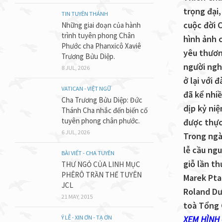
trọng đại,
TIN TUYÊN THÁNH
cuộc đời 
Những giai đoạn của hành
trình tuyên phong Chân
hình ảnh 
Phước cha Phanxicô Xaviê
yêu thươn
Trương Bửu Diệp.
người ngh
8 JUL, 2026
ở lại với
VATICAN - VIỆT NGỮ
đã kể nhi
Cha Trương Bửu Diệp: Đức
dịp kỷ ni
Thánh Cha nhắc đến biến cố
tuyên phong chân phước.
được thực
6 JUL, 2026
Trong ngà
lễ cầu ng
BÀI VIẾT - CHA TUYÊN
giỗ lần t
THƯ NGỎ CỦA LINH MỤC
PHÊRÔ TRẦN THẾ TUYÊN
Marek Pta
JCL
Roland Dư
21 MAY, 2015
toà Tổng 
Ý LỄ - XIN ƠN - TẠ ƠN
XEM HÌNH 