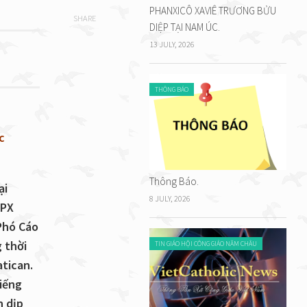
PHANXICÔ XAVIÊ TRƯƠNG BỬU
SHARE
DIỆP TẠI NAM ÚC.
13 JULY, 2026
THÔNG BÁO
c
Thông Báo.
ại
8 JULY, 2026
 PX
Phó Cáo
 thời
TIN GIÁO HỘI CÔNG GIÁO NĂM CHÂU
atican.
iếng
n dịp