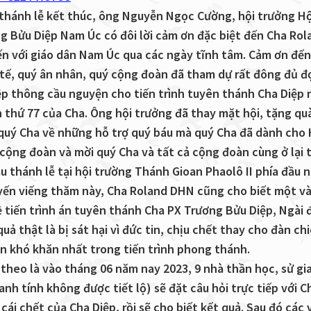
 thánh lễ kết thúc, ông Nguyễn Ngọc Cường, hội trưởng Hộ
g Bửu Diệp Nam Úc có đôi lời cảm ơn đặc biệt đến Cha Rol
n với giáo dân Nam Úc qua các ngày tĩnh tâm. Cảm ơn đến
tế, quý ân nhân, quý cộng đoàn đã tham dự rất đông đủ đ
ệp thông cầu nguyện cho tiến trình tuyên thánh Cha Diệp
n thứ 77 của Cha. Ông hội trưởng đã thay mặt hội, tặng qu
quý Cha về những hỗ trợ quý báu mà quý Cha đã dành cho 
cộng đoàn và mời quý Cha và tất cả cộng đoàn cùng ở lại
au thánh lễ tại hội trường Thánh Gioan Phaolô II phía đầu 
ến viếng thăm này, Cha Roland DHN cũng cho biết một vài
ề tiến trình án tuyên thánh Cha PX Trương Bửu Diệp, Ngài 
uả thật là bị sát hại vì đức tin, chịu chết thay cho đàn ch
oạn khó khăn nhất trong tiến trình phong thánh.
 theo là vào tháng 06 năm nay 2023, 9 nhà thần học, sử gi
anh tính không được tiết lộ) sẽ đặt câu hỏi trực tiếp với C
cái chết của Cha Diệp, rồi sẽ cho biết kết quả. Sau đó các 