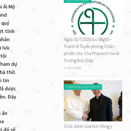
TIN TUYÊN THÁNH
i Ái Mộ
and
 quý
ợt tĩnh
 nhân
Ngày 02/7/2026 lúc 08g00 –
Thánh lễ Tuyên phong Chân
à lưu
phước cho Cha Phanxicô Xaviê
Hội
Trương Bửu Diệp.
 tham dự
1 JULY, 2026
nhà thờ.
 tin
đã được
CHÂN DUNG NGƯỜI MỤC TỬ
iên. Đây
a ẩn
ha
Chức danh của Đức Hồng y
vị đó sẽ