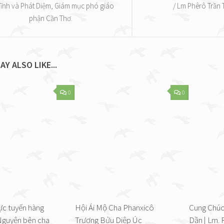
Tĩnh và Phát Diệm, Giám mục phó giáo
/ Lm Phêrô Trần 
phận Cần Thơ.
AY ALSO LIKE...
0
0
ực tuyến hàng
Hội Ái Mộ Cha Phanxicô
Cung Chúc
Nguyện bên cha
Trương Bửu Diệp Úc
Dần | Lm.