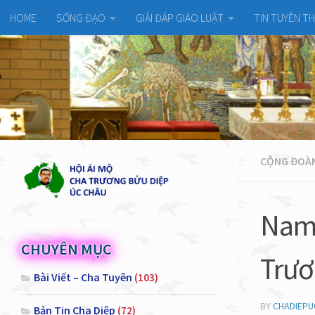
HOME
SỐNG ĐẠO
GIẢI ĐÁP GIÁO LUẬT
TIN TUYÊN T
CỘNG ĐOÀN
Nam 
CHUYÊN MỤC
Trươ
Bài Viết – Cha Tuyên
(103)
BY
CHADIEP
Bản Tin Cha Diệp
(72)