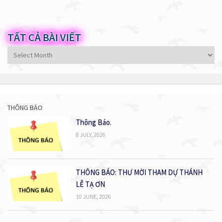
TẤT CẢ BÀI VIẾT
Tất
cả
bài
viết
THÔNG BÁO
Thông Báo.
8 JULY, 2026
THÔNG BÁO: THƯ MỜI THAM DỰ THÁNH
LỄ TẠ ƠN
10 JUNE, 2026