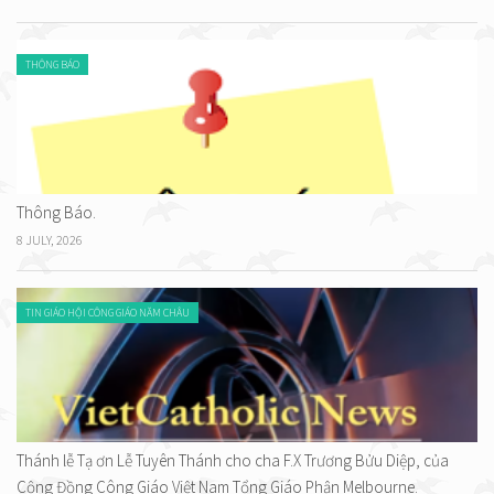
THÔNG BÁO
Thông Báo.
8 JULY, 2026
TIN GIÁO HỘI CÔNG GIÁO NĂM CHÂU
Thánh lễ Tạ ơn Lễ Tuyên Thánh cho cha F.X Trương Bửu Diệp, của
Cộng Đồng Công Giáo Việt Nam Tổng Giáo Phận Melbourne.