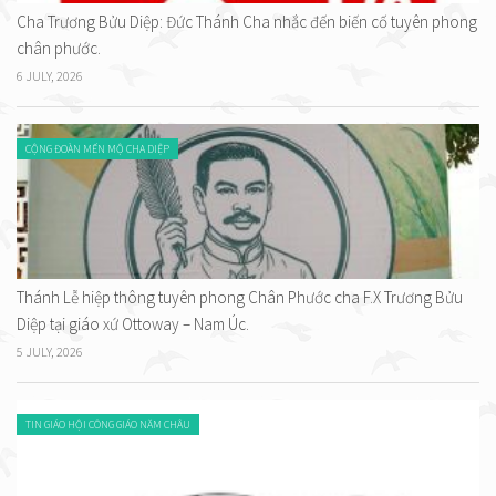
Cha Trương Bửu Diệp: Đức Thánh Cha nhắc đến biến cố tuyên phong
chân phước.
6 JULY, 2026
CỘNG ĐOÀN MẾN MỘ CHA DIỆP
Thánh Lễ hiệp thông tuyên phong Chân Phước cha F.X Trương Bửu
Diệp tại giáo xứ Ottoway – Nam Úc.
5 JULY, 2026
TIN GIÁO HỘI CÔNG GIÁO NĂM CHÂU