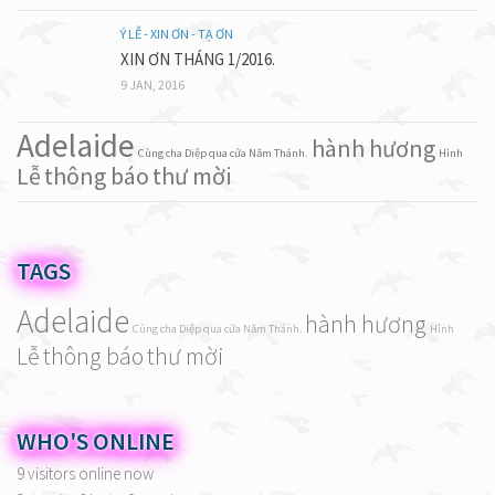
Ý LỄ - XIN ƠN - TẠ ƠN
XIN ƠN THÁNG 1/2016.
9 JAN, 2016
Adelaide
hành hương
Cùng cha Diệp qua cửa Năm Thánh.
Hình
Lễ
thông báo
thư mời
TAGS
Adelaide
hành hương
Cùng cha Diệp qua cửa Năm Thánh.
Hình
Lễ
thông báo
thư mời
WHO'S ONLINE
9 visitors online now