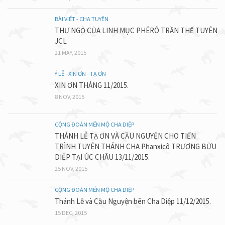
BÀI VIẾT - CHA TUYÊN
THƯ NGỎ CỦA LINH MỤC PHÊRÔ TRẦN THẾ TUYÊN
JCL
21 MAY, 2015
Ý LỄ - XIN ƠN - TẠ ƠN
XIN ƠN THÁNG 11/2015.
8 NOV, 2015
CỘNG ĐOÀN MẾN MỘ CHA DIỆP
THÁNH LỄ TẠ ƠN VÀ CẦU NGUYỆN CHO TIẾN
TRÌNH TUYÊN THÁNH CHA Phanxicô TRƯƠNG BỬU
DIỆP TẠI ÚC CHÂU 13/11/2015.
25 NOV, 2015
CỘNG ĐOÀN MẾN MỘ CHA DIỆP
Thánh Lễ và Cầu Nguyện bên Cha Diệp 11/12/2015.
15 DEC, 2015