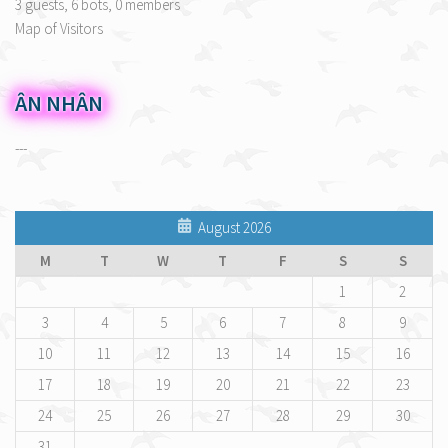
3 guests,
6 bots,
0 members
Map of Visitors
ÂN NHÂN
---
August 2026
M
T
W
T
F
S
S
1
2
3
4
5
6
7
8
9
10
11
12
13
14
15
16
17
18
19
20
21
22
23
24
25
26
27
28
29
30
31