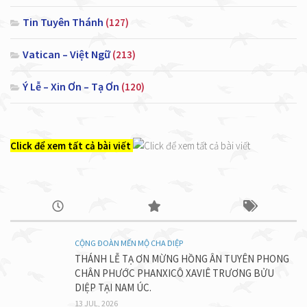
Tin Tuyên Thánh
(127)
Vatican – Việt Ngữ
(213)
Ý Lễ – Xin Ơn – Tạ Ơn
(120)
Click để xem tất cả bài viết
CỘNG ĐOÀN MẾN MỘ CHA DIỆP
THÁNH LỄ TẠ ƠN MỪNG HỒNG ÂN TUYÊN PHONG
CHÂN PHƯỚC PHANXICÔ XAVIÊ TRƯƠNG BỬU
DIỆP TẠI NAM ÚC.
13 JUL, 2026