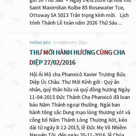
Saint Maximilian Kolbe 85 Rosewater Tce,
Ottoway SA 5013 Trân trọng kính mời. Lịch
trình Thánh Lễ toàn năm 2026 Thứ Sáu ...
THÔNG BÁO
18 FEBRUARY, 2016
THƯ MỜI HÀNH HƯƠNG CÙNG CHA
DIỆP 27/02/2016
Hội Ái Mộ cha Phanxicô Xavier Trương Bửu
Diệp Úc Châu. Thư Mời Kính gởi : Quý ân
nhân, quý thân hữu và quý đồng hương Ngày
11-04-2015 Đức Thánh Cha Phanxicô đã loan
báo Năm Thánh ngoại thường. Ngài ban
hành tông sắc Dung mạo lòng thương xót và
công bố Năm Thánh Lòng Thương Xót, kéo
dài từ ngày 8-12-2015, lễ Đức Mẹ Vô Nhiễm
Nguyên Tội, đến ngày 20-11-2016, lễ Chúa