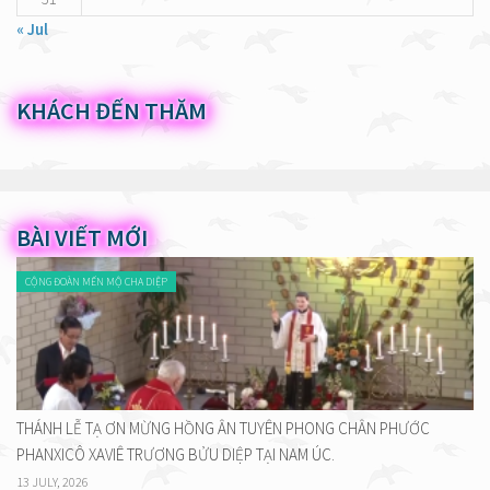
« Jul
KHÁCH ĐẾN THĂM
BÀI VIẾT MỚI
CỘNG ĐOÀN MẾN MỘ CHA DIỆP
THÁNH LỄ TẠ ƠN MỪNG HỒNG ÂN TUYÊN PHONG CHÂN PHƯỚC
PHANXICÔ XAVIÊ TRƯƠNG BỬU DIỆP TẠI NAM ÚC.
13 JULY, 2026