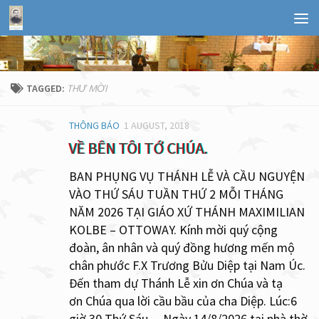
THƯ MỜI
TAGGED:
THÔNG BÁO
1 AUGUST, 2018
VỀ BÊN TÔI TỚ CHÚA.
BAN PHỤNG VỤ THÁNH LỄ VÀ CẦU NGUYỆN
VÀO THỨ SÁU TUẦN THỨ 2 MỖI THÁNG
NĂM 2026 TẠI GIÁO XỨ THÁNH MAXIMILIAN
KOLBE – OTTOWAY. Kính mời quý cộng
đoàn, ân nhân và quý đồng hương mến mộ
chân phước F.X Trương Bửu Diệp tại Nam Úc.
Đến tham dự Thánh Lễ xin ơn Chúa và tạ
ơn Chúa qua lời cầu bầu của cha Diệp. Lúc:6
giờ 30 Thứ Sáu – Ngày 14/8/2026 tại nhà thờ