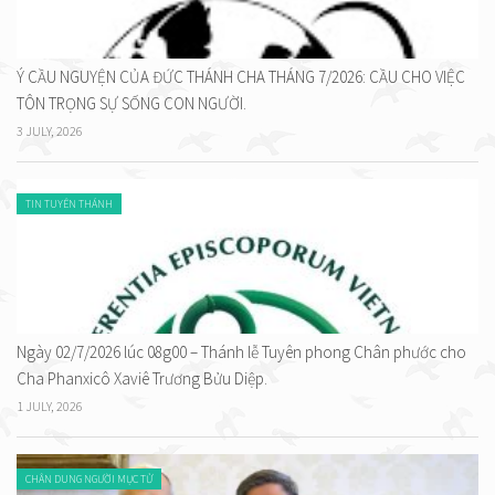
Ý CẦU NGUYỆN CỦA ĐỨC THÁNH CHA THÁNG 7/2026: CẦU CHO VIỆC
TÔN TRỌNG SỰ SỐNG CON NGƯỜI.
3 JULY, 2026
TIN TUYÊN THÁNH
Ngày 02/7/2026 lúc 08g00 – Thánh lễ Tuyên phong Chân phước cho
Cha Phanxicô Xaviê Trương Bửu Diệp.
1 JULY, 2026
CHÂN DUNG NGƯỜI MỤC TỬ