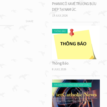
PHANXICÔ XAVIÊ TRƯƠNG BỬU
DIỆP TẠI NAM ÚC.
13 JULY, 2026
SHARE
THÔNG BÁO
Thông Báo.
8 JULY, 2026
TIN GIÁO HỘI CÔNG GIÁO NĂM CHÂU