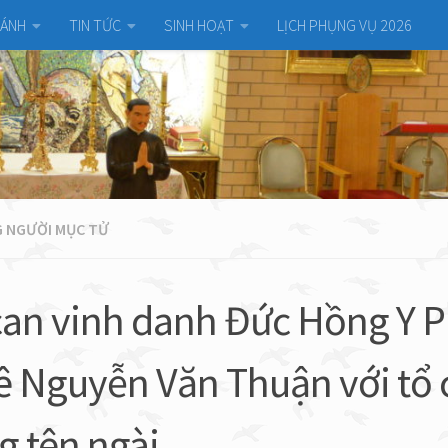
HÁNH
TIN TỨC
SINH HOẠT
LỊCH PHỤNG VỤ 2026
 NGƯỜI MỤC TỬ
can vinh danh Đức Hồng Y 
ê Nguyễn Văn Thuận với tổ
 tên ngài