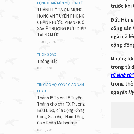
CỘNG ĐOÀN MẾN MỘ CHA DIỆP
trước khi 
THÁNH LỄ TẠ ƠN MỪNG
HỒNG ÂN TUYÊN PHONG
Đức Hồng Y
CHÂN PHƯỚC PHANXICÔ
cộng sản 
XAVIÊ TRƯƠNG BỬU DIỆP
TẠI NAM ÚC.
ngài đã lé
13 JUL, 2026
cộng đồng
THÔNG BÁO
Những lời
Thông Báo.
trong tù 
8 JUL, 2026
từ Nhà tù”
trong thờ
TIN GIÁO HỘI CÔNG GIÁO NĂM
CHÂU
nguyện Hy
Thánh lễ Tạ ơn Lễ Tuyên
Thánh cho cha F.X Trương
Bửu Diệp, của Cộng Đồng
Công Giáo Việt Nam Tổng
Giáo Phận Melbourne.
8 JUL, 2026