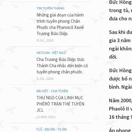
Đức Hồng 
TIN TUYÊN THÁNH
trong tù,
Những giai đoạn của hành
đưa cho n
trình tuyên phong Chân
Phước cha Phanxicô Xaviê
Sau khi đ
Trương Bửu Diệp.
gia 3 năm
8 JUL, 2026
ngài khôn
VATICAN - VIỆT NGỮ
đời.
Cha Trương Bửu Diệp: Đức
Thánh Cha nhắc đến biến cố
Đức Hồng 
tuyên phong chân phước.
được bổ n
6 JUL, 2026
bình. Ngà
BÀI VIẾT - CHA TUYÊN
THƯ NGỎ CỦA LINH MỤC
Năm 2000,
PHÊRÔ TRẦN THẾ TUYÊN
Phaolô II
JCL
16 tháng 
21 MAY, 2015
Ý LỄ - XIN ƠN - TẠ ƠN
Án phong 