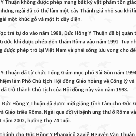
Y Thuận không được phép mang bất kỳ vật phẩm tôn giá
 nhưng ngài đã có thể làm một cây Thánh giá nhỏ sau khi l
gài một khúc gỗ và một ít dây điện.
ược trả tự do vào năm 1988, Đức Hồng Y Thuận đã bị quản t
 trước khi được phép đến thăm Rôma vào năm 1991. Tuy nh
g được phép trở lại Việt Nam và phải sống lưu vong cho đế
Y Thuận đã từ chức Tổng Giám mục phó Sài Gòn năm 1994
hiệm làm Phó Chủ tịch Hội đồng Giáo hoàng về Công lý và
i đã trở thành Chủ tịch của Hội đồng này vào năm 1998.
 Đức Hồng Y Thuận đã được mời giảng tĩnh tâm cho Đức 
 và Giáo triều Rôma. Ngài qua đời vì bệnh ung thư ở Rôma v
9 năm 2002, hưởng thọ 74 tuổi.
thánh cho Đức Hồng Y Phanxicô Xaviê Nguyễn Văn Thuận