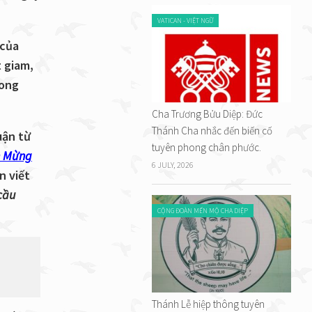
VATICAN - VIỆT NGỮ
 của
t giam,
rong
Cha Trương Bửu Diệp: Đức
Thánh Cha nhắc đến biến cố
uận từ
tuyên phong chân phước.
n Mừng
6 JULY, 2026
n viết
cầu
CỘNG ĐOÀN MẾN MỘ CHA DIỆP
Thánh Lễ hiệp thông tuyên