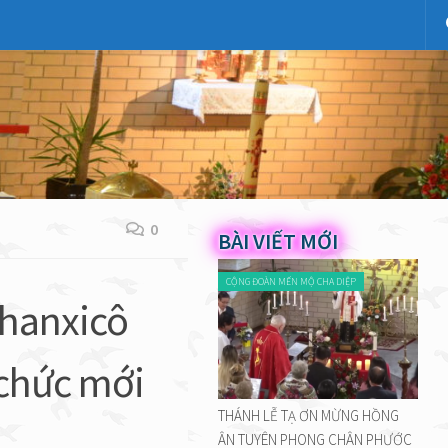
0
BÀI VIẾT MỚI
CỘNG ĐOÀN MẾN MỘ CHA DIỆP
Phanxicô
 chức mới
THÁNH LỄ TẠ ƠN MỪNG HỒNG
ÂN TUYÊN PHONG CHÂN PHƯỚC