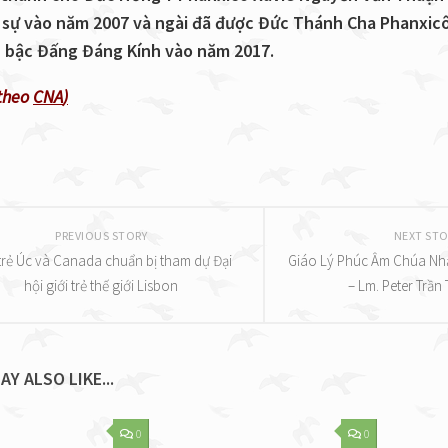
 sự vào năm 2007 và ngài đã được Đức Thánh Cha Phanxic
 bậc Đấng Đáng Kính vào năm 2017.
(theo
CNA
)
PREVIOUS STORY
NEXT STO
 trẻ Úc và Canada chuẩn bị tham dự Đại
Giáo Lý Phúc Âm Chúa Nhậ
hội giới trẻ thế giới Lisbon
– Lm. Peter Trần
AY ALSO LIKE...
0
0