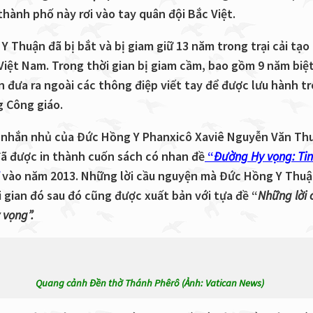
thành phố này rơi vào tay quân đội Bắc Việt.
 Thuận đã bị bắt và bị giam giữ 13 năm trong trại cải tạo
Việt Nam. Trong thời gian bị giam cầm, bao gồm 9 năm biệ
n đưa ra ngoài các thông điệp viết tay để được lưu hành t
 Công giáo.
 nhắn nhủ của Đức Hồng Y Phanxicô Xaviê Nguyễn Văn Th
đã được in thành cuốn sách có nhan đề
“
Đường Hy vọng: Ti
vào năm 2013. Những lời cầu nguyện mà Đức Hồng Y Thuậ
i gian đó sau đó cũng được xuất bản với tựa đề “
Những lời 
 vọng”.
Quang cảnh Đền thờ Thánh Phêrô (Ảnh: Vatican News)