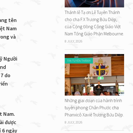
Thánh lễ Tạ ơn Lễ Tuyên Thánh
ang tên
cho cha F.X Trương Bửu Diệp,
của Cộng Đồng Công Giáo Việt
iệt Nam
Nam Tổng Giáo Phận Melbourne.
rong và
8 JULY, 2026
ỹ Người
TIN TUYÊN THÁNH
and
 7 do
riển
Những giai đoạn của hành trình
tuyên phong Chân Phước cha
ệt Nam.
Phanxicô Xaviê Trương Bửu Diệp.
ài được
8 JULY, 2026
ỉ 6 ngày