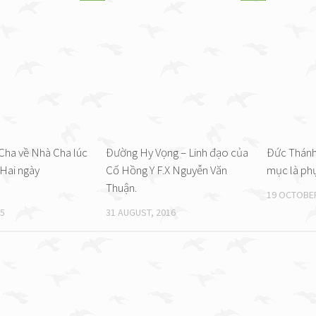
Cha về Nhà Cha lúc
Đường Hy Vọng – Linh đạo của
Đức Thánh
Hai ngày
Cố Hồng Y F.X Nguyễn Văn
mục là phục
Thuận.
19 OCTOBER
25
31 AUGUST, 2016