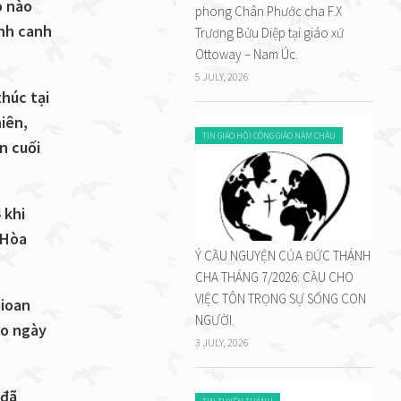
o nào
phong Chân Phước cha F.X
ính canh
Trương Bửu Diệp tại giáo xứ
Ottoway – Nam Úc.
5 JULY, 2026
húc tại
iên,
TIN GIÁO HỘI CÔNG GIÁO NĂM CHÂU
n cuối
 khi
 Hòa
Ý CẦU NGUYỆN CỦA ĐỨC THÁNH
CHA THÁNG 7/2026: CẦU CHO
VIỆC TÔN TRỌNG SỰ SỐNG CON
Gioan
NGƯỜI.
ào ngày
3 JULY, 2026
 đã