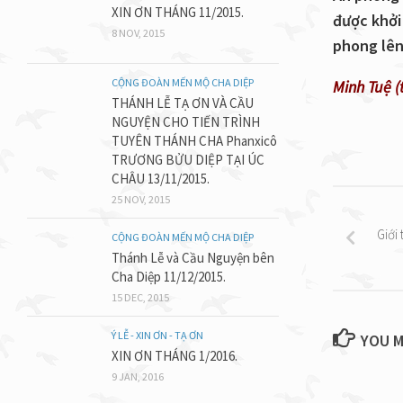
XIN ƠN THÁNG 11/2015.
được khởi
8 NOV, 2015
phong lên
CỘNG ĐOÀN MẾN MỘ CHA DIỆP
Minh Tuệ 
THÁNH LỄ TẠ ƠN VÀ CẦU
NGUYỆN CHO TIẾN TRÌNH
TUYÊN THÁNH CHA Phanxicô
TRƯƠNG BỬU DIỆP TẠI ÚC
CHÂU 13/11/2015.
25 NOV, 2015
Giới
CỘNG ĐOÀN MẾN MỘ CHA DIỆP
Thánh Lễ và Cầu Nguyện bên
Cha Diệp 11/12/2015.
15 DEC, 2015
Ý LỄ - XIN ƠN - TẠ ƠN
YOU M
XIN ƠN THÁNG 1/2016.
9 JAN, 2016