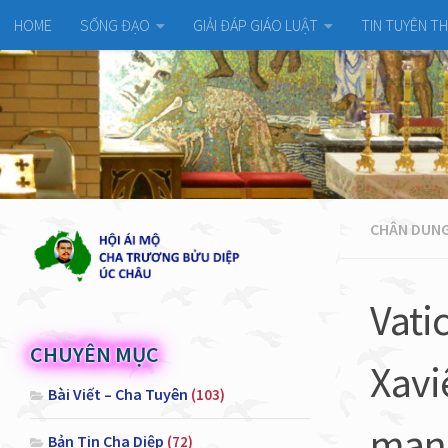
HOME
SỐNG ĐẠO
GIẢI ĐÁP GIÁO LUẬT
TIN TUYÊN T
CHÂN DUNG
Vati
CHUYÊN MỤC
Xavi
Bài Viết – Cha Tuyên
(103)
mang
Bản Tin Cha Diệp
(72)