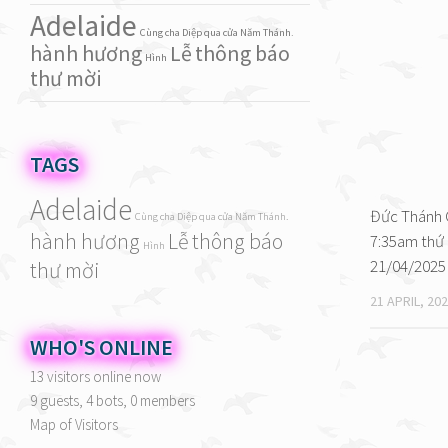
Adelaide
Cùng cha Diệp qua cửa Năm Thánh.
hành hương
Lễ
thông báo
Hình
thư mời
TAGS
Adelaide
Đức Thánh 
Cùng cha Diệp qua cửa Năm Thánh.
hành hương
Lễ
thông báo
7:35am thứ 
Hình
21/04/2025
thư mời
21 APRIL, 20
WHO'S ONLINE
13 visitors online now
9 guests,
4 bots,
0 members
Map of Visitors