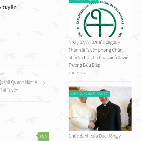
TIN TUYÊN THÁNH
ô tuyên
Ngày 02/7/2026 lúc 08g00 –
Thánh lễ Tuyên phong Chân
phước cho Cha Phanxicô Xaviê
Trương Bửu Diệp.
1 JULY, 2026
RY
t XVII Quanh Năm A
 Thế Tuyên
CHÂN DUNG NGƯỜI MỤC TỬ
Chức danh của Đức Hồng y
0