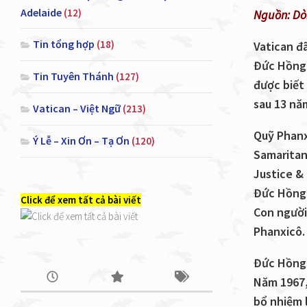
Adelaide
(12)
Nguồn: Dò
Tin tổng hợp
(18)
Vatican đ
Đức Hồng 
Tin Tuyên Thánh
(127)
được biết
sau 13 nă
Vatican – Việt Ngữ
(213)
Quỹ Phanx
Ý Lễ – Xin Ơn – Tạ Ơn
(120)
Samaritan
Justice &
Đức Hồng 
Click để xem tất cả bài viết
Con người
Phanxicô.
Đức Hồng 
Năm 1967,
bổ nhiệm 