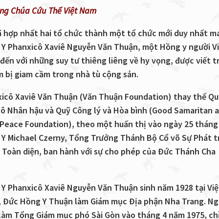
ng Chúa Cứu Thế Việt Nam
ã hợp nhất hai tổ chức thành một tổ chức mới duy nhất m
Y Phanxicô Xaviê Nguyễn Văn Thuận, một Hồng y người V
 đến với những suy tư thiêng liêng về hy vọng, được viết t
m bị giam cầm trong nhà tù cộng sản.
icô Xaviê Văn Thuận (Văn Thuận Foundation) thay thế Qu
ô Nhân hậu và Quỹ Công lý và Hòa bình (Good Samaritan 
 Peace Foundation), theo một huấn thị vào ngày 25 tháng
Y Michael Czerny, Tổng Trưởng Thánh Bộ Cổ võ Sự Phát t
 Toàn diện, ban hành với sự cho phép của Đức Thánh Cha
Y Phanxicô Xaviê Nguyễn Văn Thuận sinh năm 1928 tại Vi
 Đức Hồng Y Thuận làm Giám mục Địa phận Nha Trang. Ng
làm Tổng Giám mục phó Sài Gòn vào tháng 4 năm 1975, ch