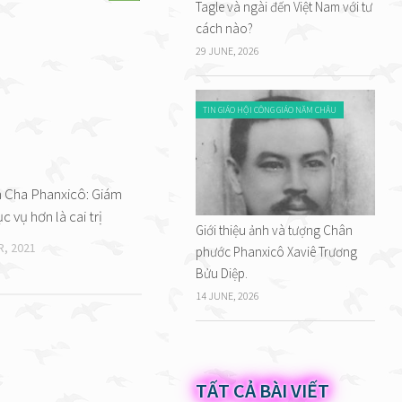
Tagle và ngài đến Việt Nam với tư
cách nào?
29 JUNE, 2026
TIN GIÁO HỘI CÔNG GIÁO NĂM CHÂU
 Cha Phanxicô: Giám
 vụ hơn là cai trị
Giới thiệu ảnh và tượng Chân
, 2021
phước Phanxicô Xaviê Trương
Bửu Diệp.
14 JUNE, 2026
TẤT CẢ BÀI VIẾT