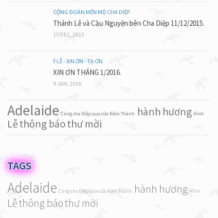
CỘNG ĐOÀN MẾN MỘ CHA DIỆP
Thánh Lễ và Cầu Nguyện bên Cha Diệp 11/12/2015.
15 DEC, 2015
Ý LỄ - XIN ƠN - TẠ ƠN
XIN ƠN THÁNG 1/2016.
9 JAN, 2016
Adelaide
hành hương
Cùng cha Diệp qua cửa Năm Thánh.
Hình
Lễ
thông báo
thư mời
TAGS
Adelaide
hành hương
Cùng cha Diệp qua cửa Năm Thánh.
Hình
Lễ
thông báo
thư mời