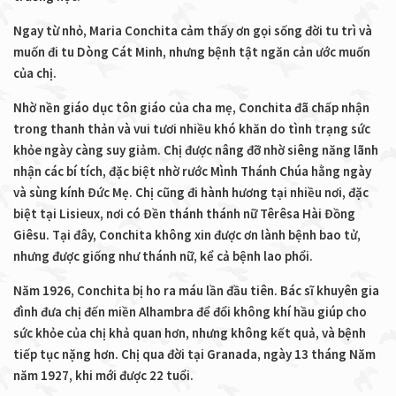
Ngay từ nhỏ, Maria Conchita cảm thấy ơn gọi sống đời tu trì và
muốn đi tu Dòng Cát Minh, nhưng bệnh tật ngăn cản ước muốn
của chị.
Nhờ nền giáo dục tôn giáo của cha mẹ, Conchita đã chấp nhận
trong thanh thản và vui tươi nhiều khó khăn do tình trạng sức
khỏe ngày càng suy giảm. Chị được nâng đỡ nhờ siêng năng lãnh
nhận các bí tích, đặc biệt nhờ rước Mình Thánh Chúa hằng ngày
và sùng kính Đức Mẹ. Chị cũng đi hành hương tại nhiều nơi, đặc
biệt tại Lisieux, nơi có Đền thánh thánh nữ Têrêsa Hài Đồng
Giêsu. Tại đây, Conchita không xin được ơn lành bệnh bao tử,
nhưng được giống như thánh nữ, kể cả bệnh lao phổi.
Năm 1926, Conchita bị ho ra máu lần đầu tiên. Bác sĩ khuyên gia
đình đưa chị đến miền Alhambra để đổi không khí hầu giúp cho
sức khỏe của chị khả quan hơn, nhưng không kết quả, và bệnh
tiếp tục nặng hơn. Chị qua đời tại Granada, ngày 13 tháng Năm
năm 1927, khi mới được 22 tuổi.