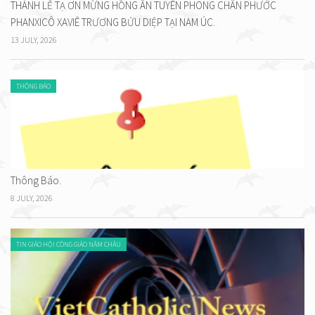
THÁNH LỄ TẠ ƠN MỪNG HỒNG ÂN TUYÊN PHONG CHÂN PHƯỚC
PHANXICÔ XAVIÊ TRƯƠNG BỬU DIỆP TẠI NAM ÚC.
13 JULY, 2026
THÔNG BÁO
Thông Báo.
8 JULY, 2026
TIN GIÁO HỘI CÔNG GIÁO NĂM CHÂU