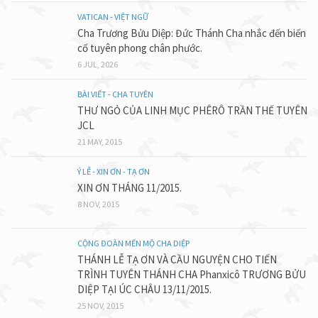
VATICAN - VIỆT NGỮ
Cha Trương Bửu Diệp: Đức Thánh Cha nhắc đến biến
cố tuyên phong chân phước.
6 JUL, 2026
BÀI VIẾT - CHA TUYÊN
THƯ NGỎ CỦA LINH MỤC PHÊRÔ TRẦN THẾ TUYÊN
JCL
21 MAY, 2015
Ý LỄ - XIN ƠN - TẠ ƠN
XIN ƠN THÁNG 11/2015.
8 NOV, 2015
CỘNG ĐOÀN MẾN MỘ CHA DIỆP
THÁNH LỄ TẠ ƠN VÀ CẦU NGUYỆN CHO TIẾN
TRÌNH TUYÊN THÁNH CHA Phanxicô TRƯƠNG BỬU
DIỆP TẠI ÚC CHÂU 13/11/2015.
25 NOV, 2015