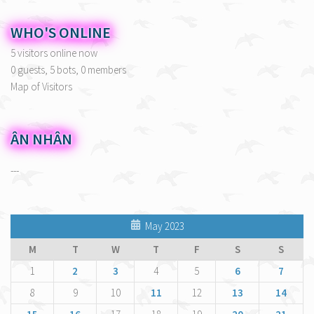
WHO'S ONLINE
5 visitors online now
0 guests,
5 bots,
0 members
Map of Visitors
ÂN NHÂN
---
May 2023
M
T
W
T
F
S
S
1
2
3
4
5
6
7
8
9
10
11
12
13
14