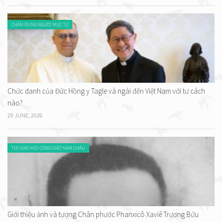
CHÂN DUNG NGƯỜI MỤC TỬ
Chức danh của Đức Hồng y Tagle và ngài đến Việt Nam với tư cách
nào?
29 JUNE, 2026
TIN GIÁO HỘI CÔNG GIÁO NĂM CHÂU
Giới thiệu ảnh và tượng Chân phước Phanxicô Xaviê Trương Bửu