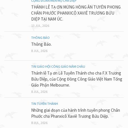
CỘNG ĐOÀN MẾN MỘ CHA DIỆP
THÁNH LỄ TẠ ƠN MỪNG HỒNG ÂN TUYÊN PHONG
CHÂN PHƯỚC PHANXICÔ XAVIÊ TRƯƠNG BỬU
DIỆP TẠI NAM ÚC.
13 JUL, 2026
THÔNG BÁO
Thông Báo.
8 JUL, 2026
TIN GIÁO HỘI CÔNG GIÁO NĂM CHÂU
Thánh lễ Tạ ơn Lễ Tuyên Thánh cho cha F.X Trương
Bửu Diệp, của Cộng Đồng Công Giáo Việt Nam Tổng
Giáo Phận Melbourne.
8 JUL, 2026
TIN TUYÊN THÁNH
Những giai đoạn của hành trình tuyên phong Chân
Phước cha Phanxicô Xaviê Trương Bửu Diệp.
8 JUL, 2026