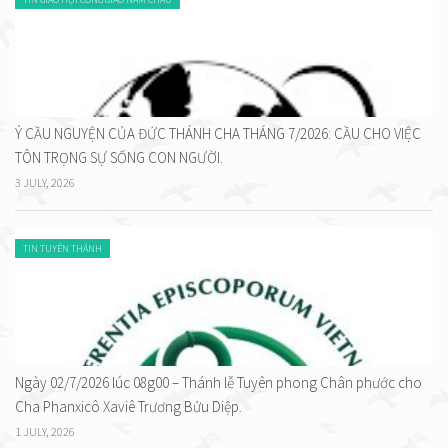
Ý CẦU NGUYỆN CỦA ĐỨC THÁNH CHA THÁNG 7/2026: CẦU CHO VIỆC
TÔN TRỌNG SỰ SỐNG CON NGƯỜI.
3 JULY, 2026
TIN TUYÊN THÁNH
Ngày 02/7/2026 lúc 08g00 – Thánh lễ Tuyên phong Chân phước cho
Cha Phanxicô Xaviê Trương Bửu Diệp.
1 JULY, 2026