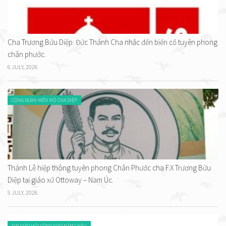
Cha Trương Bửu Diệp: Đức Thánh Cha nhắc đến biến cố tuyên phong
chân phước.
6 JULY, 2026
CỘNG ĐOÀN MẾN MỘ CHA DIỆP
Thánh Lễ hiệp thông tuyên phong Chân Phước cha F.X Trương Bửu
Diệp tại giáo xứ Ottoway – Nam Úc.
5 JULY, 2026
TIN GIÁO HỘI CÔNG GIÁO NĂM CHÂU