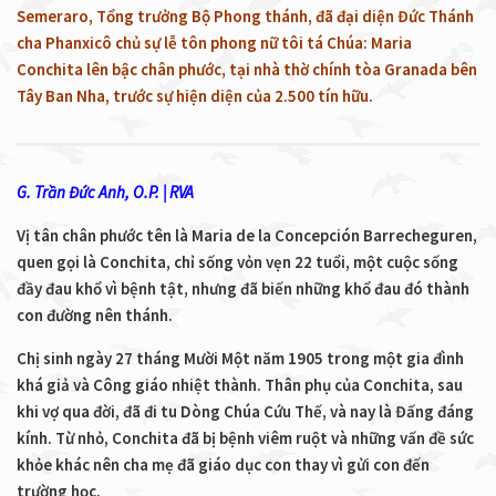
Semeraro, Tổng trưởng Bộ Phong thánh, đã đại diện Đức Thánh
cha Phanxicô chủ sự lễ tôn phong nữ tôi tá Chúa: Maria
Conchita lên bậc chân phước, tại nhà thờ chính tòa Granada bên
Tây Ban Nha, trước sự hiện diện của 2.500 tín hữu.
G. Trần Đức Anh, O.P. | RVA
Vị tân chân phước tên là Maria de la Concepción Barrecheguren,
quen gọi là Conchita, chỉ sống vỏn vẹn 22 tuổi, một cuộc sống
đầy đau khổ vì bệnh tật, nhưng đã biến những khổ đau đó thành
con đường nên thánh.
Chị sinh ngày 27 tháng Mười Một năm 1905 trong một gia đình
khá giả và Công giáo nhiệt thành. Thân phụ của Conchita, sau
khi vợ qua đời, đã đi tu Dòng Chúa Cứu Thế, và nay là Đấng đáng
kính. Từ nhỏ, Conchita đã bị bệnh viêm ruột và những vấn đề sức
khỏe khác nên cha mẹ đã giáo dục con thay vì gửi con đến
trường học.