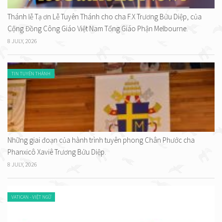
Thánh lễ Tạ ơn Lễ Tuyên Thánh cho cha F.X Trương Bửu Diệp, của
Cộng Đồng Công Giáo Việt Nam Tổng Giáo Phận Melbourne.
8 JULY, 2026
TIN TUYÊN THÁNH
Những giai đoạn của hành trình tuyên phong Chân Phước cha
Phanxicô Xaviê Trương Bửu Diệp.
8 JULY, 2026
VATICAN - VIỆT NGỮ