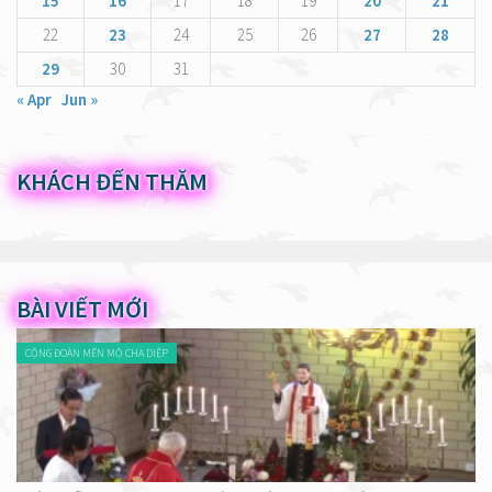
15
16
17
18
19
20
21
22
23
24
25
26
27
28
29
30
31
« Apr
Jun »
KHÁCH ĐẾN THĂM
BÀI VIẾT MỚI
CỘNG ĐOÀN MẾN MỘ CHA DIỆP