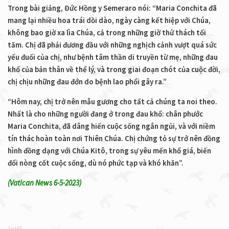
Trong bài giảng, Đức Hồng y Semeraro nói: “Maria Conchita đã
mang lại nhiều hoa trái dồi dào, ngày càng kết hiệp với Chúa,
không bao giờ xa lìa Chúa, cả trong những giờ thử thách tối
tăm. Chị đã phải đương đầu với những nghịch cảnh vượt quá sức
yếu đuối của chị, như bệnh tâm thần di truyền từ mẹ, những đau
khổ của bản thân về thể lý, và trong giai đoạn chót của cuộc đời,
chị chịu những đau đớn do bệnh lao phổi gây ra.”
“Hôm nay, chị trở nên mẫu gương cho tất cả chúng ta noi theo.
Nhất là cho những người đang ở trong đau khổ: chân phước
Maria Conchita, đã dâng hiến cuộc sống ngắn ngủi, và với niềm
tín thác hoàn toàn nơi Thiên Chúa. Chị chứng tỏ sự trở nên đồng
hình đồng dạng với Chúa Kitô, trong sự yêu mến khổ giá, biến
đổi nòng cốt cuộc sống, dù nó phức tạp và khó khăn”.
(Vatican News 6-5-2023)
SHARE