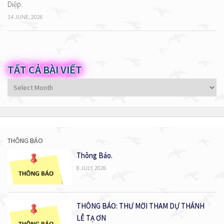
Diệp.
14 JUNE, 2026
TẤT CẢ BÀI VIẾT
Tất
cả
bài
viết
THÔNG BÁO
Thông Báo.
8 JULY, 2026
THÔNG BÁO: THƯ MỜI THAM DỰ THÁNH
LỄ TẠ ƠN