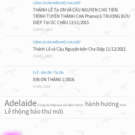
CỘNG ĐOÀN MẾN MỘ CHA DIỆP
THÁNH LỄ TẠ ƠN VÀ CẦU NGUYỆN CHO TIẾN
TRÌNH TUYÊN THÁNH CHA Phanxicô TRƯƠNG BỬU
DIỆP TẠI ÚC CHÂU 13/11/2015.
25 NOV, 2015
CỘNG ĐOÀN MẾN MỘ CHA DIỆP
Thánh Lễ và Cầu Nguyện bên Cha Diệp 11/12/2015.
15 DEC, 2015
Ý LỄ - XIN ƠN - TẠ ƠN
XIN ƠN THÁNG 1/2016.
9 JAN, 2016
Adelaide
hành hương
Cùng cha Diệp qua cửa Năm Thánh.
Hình
Lễ
thông báo
thư mời