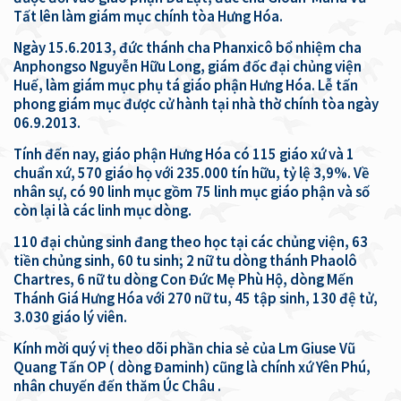
Tất lên làm giám mục chính tòa Hưng Hóa.
Ngày 15.6.2013, đức thánh cha Phanxicô bổ nhiệm cha
Anphongso Nguyễn Hữu Long, giám đốc đại chủng viện
Huế, làm giám mục phụ tá giáo phận Hưng Hóa. Lễ tấn
phong giám mục được cử hành tại nhà thờ chính tòa ngày
06.9.2013.
Tính đến nay, giáo phận Hưng Hóa có 115 giáo xứ và 1
chuẩn xứ, 570 giáo họ với 235.000 tín hữu, tỷ lệ 3,9%. Về
nhân sự, có 90 linh mục gồm 75 linh mục giáo phận và số
còn lại là các linh mục dòng.
110 đại chủng sinh đang theo học tại các chủng viện, 63
tiền chủng sinh, 60 tu sinh; 2 nữ tu dòng thánh Phaolô
Chartres, 6 nữ tu dòng Con Đức Mẹ Phù Hộ, dòng Mến
Thánh Giá Hưng Hóa với 270 nữ tu, 45 tập sinh, 130 đệ tử,
3.030 giáo lý viên.
Kính mời quý vị theo dõi phần chia sẻ của Lm Giuse Vũ
Quang Tấn OP ( dòng Đaminh) cũng là chính xứ Yên Phú,
nhân chuyến đến thăm Úc Châu .