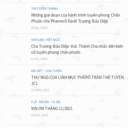
TIN TUYÊN THÁNH
Những giai đoạn của hành trình tuyên phong Chân
Phước cha Phanxicô Xaviê Trương Bửu Diệp.
8 JUL, 2026
VATICAN - VIỆT NGỮ
Cha Trương Bửu Diệp: Đức Thánh Cha nhắc đến biến
cố tuyên phong chân phước.
6 JUL, 2026
BÀI VIẾT - CHA TUYÊN
THƯ NGỎ CỦA LINH MỤC PHÊRÔ TRẦN THẾ TUYÊN
JCL
21 MAY, 2015
Ý LỄ - XIN ƠN - TẠ ƠN
XIN ƠN THÁNG 11/2015.
8 NOV, 2015