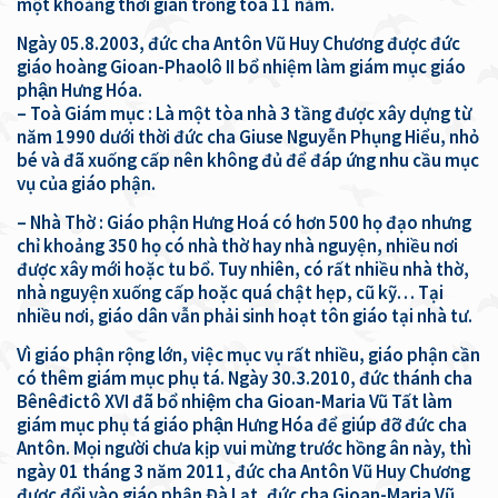
một khoảng thời gian trống tòa 11 năm.
Ngày 05.8.2003, đức cha Antôn Vũ Huy Chương được đức
giáo hoàng Gioan-Phaolô II bổ nhiệm làm giám mục giáo
phận Hưng Hóa.
– Toà Giám mục : Là một tòa nhà 3 tầng được xây dựng từ
năm 1990 dưới thời đức cha Giuse Nguyễn Phụng Hiểu, nhỏ
bé và đã xuống cấp nên không đủ để đáp ứng nhu cầu mục
vụ của giáo phận.
– Nhà Thờ : Giáo phận Hưng Hoá có hơn 500 họ đạo nhưng
chỉ khoảng 350 họ có nhà thờ hay nhà nguyện, nhiều nơi
được xây mới hoặc tu bổ. Tuy nhiên, có rất nhiều nhà thờ,
nhà nguyện xuống cấp hoặc quá chật hẹp, cũ kỹ… Tại
nhiều nơi, giáo dân vẫn phải sinh hoạt tôn giáo tại nhà tư.
Vì giáo phận rộng lớn, việc mục vụ rất nhiều, giáo phận cần
có thêm giám mục phụ tá. Ngày 30.3.2010, đức thánh cha
Bênêđictô XVI đã bổ nhiệm cha Gioan-Maria Vũ Tất làm
giám mục phụ tá giáo phận Hưng Hóa để giúp đỡ đức cha
Antôn. Mọi người chưa kịp vui mừng trước hồng ân này, thì
ngày 01 tháng 3 năm 2011, đức cha Antôn Vũ Huy Chương
được đổi vào giáo phận Đà Lạt, đức cha Gioan-Maria Vũ