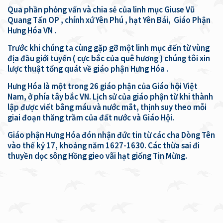
Qua phần phỏng vấn và chia sẻ của linh mục Giuse Vũ
Quang Tấn OP , chính xứ Yên Phú , hạt Yên Bái, Giáo Phận
Hưng Hóa VN .
Trước khi chúng ta cùng gặp gỡ một linh mục đến từ vùng
địa đầu giới tuyến ( cực bắc của quê hương ) chúng tôi xin
lược thuật tổng quát về giáo phận Hưng Hóa .
Hưng Hóa là một trong 26 giáo phận của Giáo hội Việt
Nam, ở phía tây bắc VN. Lịch sử của giáo phận từ khi thành
lập được viết bằng máu và nước mắt, thịnh suy theo mỗi
giai đoạn thăng trầm của đất nước và Giáo Hội.
Giáo phận Hưng Hóa đón nhận đức tin từ các cha Dòng Tên
vào thế kỷ 17, khoảng năm 1627-1630. Các thừa sai đi
thuyền dọc sông Hồng gieo vãi hạt giống Tin Mừng.