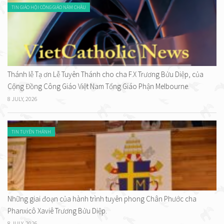
TIN GIÁO HỘI CÔNG GIÁO NĂM CHÂU
Thánh lễ Tạ ơn Lễ Tuyên Thánh cho cha F.X Trương Bửu Diệp, của
Cộng Đồng Công Giáo Việt Nam Tổng Giáo Phận Melbourne.
8 JULY, 2026
TIN TUYÊN THÁNH
Những giai đoạn của hành trình tuyên phong Chân Phước cha
Phanxicô Xaviê Trương Bửu Diệp.
8 JULY, 2026