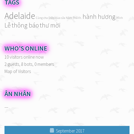
TAGS
Adelaide
hành hương
Cùng cha Diệp qua cửa Năm Thánh.
Hình
Lễ
thông báo
thư mời
WHO'S ONLINE
10 visitors online now
2 guests,
8 bots,
0 members
Map of Visitors
ÂN NHÂN
---
September 2017