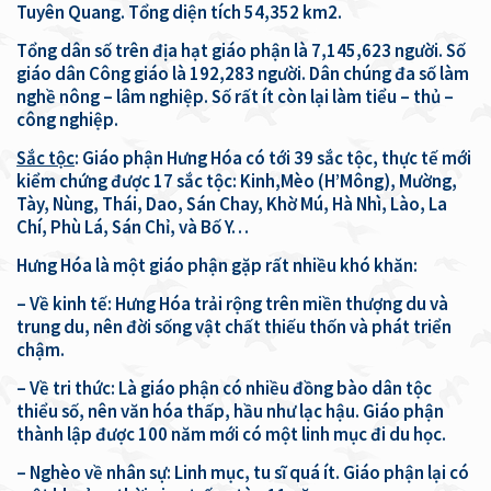
Tuyên Quang. Tổng diện tích 54,352 km2.
Tổng dân số trên địa hạt giáo phận là 7,145,623 người. Số
giáo dân Công giáo là 192,283 người. Dân chúng đa số làm
nghề nông – lâm nghiệp. Số rất ít còn lại làm tiểu – thủ –
công nghiệp.
Sắc tộc
: Giáo phận Hưng Hóa có tới 39 sắc tộc, thực tế mới
kiểm chứng được 17 sắc tộc: Kinh,Mèo (H’Mông), Mường,
Tày, Nùng, Thái, Dao, Sán Chay, Khờ Mú, Hà Nhì, Lào, La
Chí, Phù Lá, Sán Chỉ, và Bố Y…
Hưng Hóa là một giáo phận gặp rất nhiều khó khăn:
– Về kinh tế: Hưng Hóa trải rộng trên miền thượng du và
trung du, nên đời sống vật chất thiếu thốn và phát triển
chậm.
– Về tri thức: Là giáo phận có nhiều đồng bào dân tộc
thiểu số, nên văn hóa thấp, hầu như lạc hậu. Giáo phận
thành lập được 100 năm mới có một linh mục đi du học.
– Nghèo về nhân sự: Linh mục, tu sĩ quá ít. Giáo phận lại có