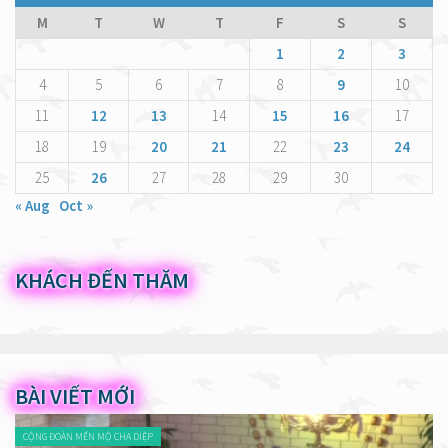
M
T
W
T
F
S
S
1
2
3
4
5
6
7
8
9
10
11
12
13
14
15
16
17
18
19
20
21
22
23
24
25
26
27
28
29
30
« Aug
Oct »
KHÁCH ĐẾN THĂM
BÀI VIẾT MỚI
CỘNG ĐOÀN MẾN MỘ CHA DIỆP