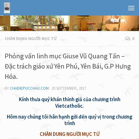
CHÂN DUNG NGƯỜI MỤC TỬ
0
Phỏng vấn linh mục Giuse Vũ Quang Tấn –
Đặc trách giáo xứ Yên Phú, Yên Bái, G.P Hưng
Hóa.
BY
CHADIEPUCCHAU.COM
·
20 SEPTEMBER, 2017
Kính thưa quý khán thỉnh giả của chương trình
Vietcatholic.
Hôm nay chúng tôi hân hạnh gởi đến quý vị trong chương
trình
CHÂN DUNG NGƯỜI MỤC TỬ