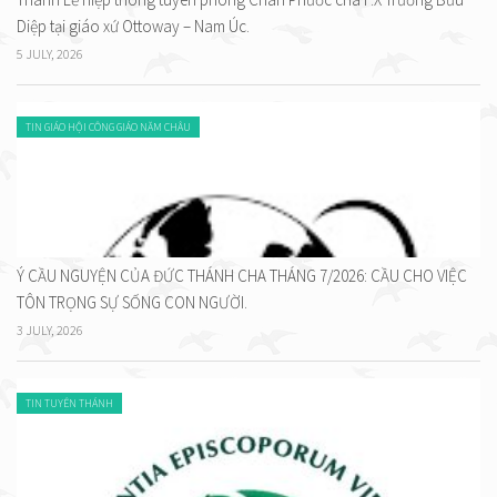
Diệp tại giáo xứ Ottoway – Nam Úc.
5 JULY, 2026
TIN GIÁO HỘI CÔNG GIÁO NĂM CHÂU
Ý CẦU NGUYỆN CỦA ĐỨC THÁNH CHA THÁNG 7/2026: CẦU CHO VIỆC
TÔN TRỌNG SỰ SỐNG CON NGƯỜI.
3 JULY, 2026
TIN TUYÊN THÁNH