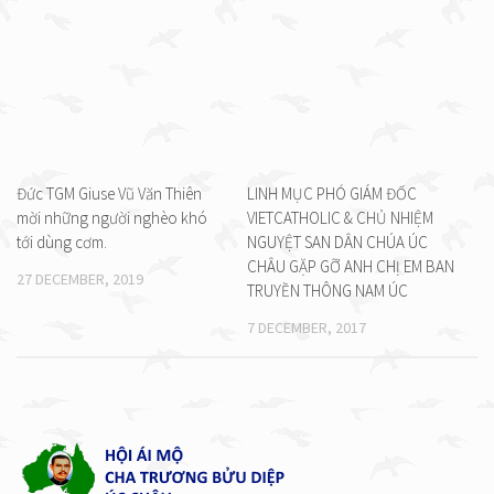
Đức TGM Giuse Vũ Văn Thiên
LINH MỤC PHÓ GIÁM ĐỐC
mời những người nghèo khó
VIETCATHOLIC & CHỦ NHIỆM
tới dùng cơm.
NGUYỆT SAN DÂN CHÚA ÚC
CHÂU GẶP GỠ ANH CHỊ EM BAN
27 DECEMBER, 2019
TRUYỀN THÔNG NAM ÚC
7 DECEMBER, 2017