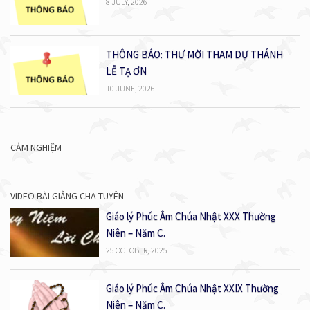
8 JULY, 2026
THÔNG BÁO: THƯ MỜI THAM DỰ THÁNH
LỄ TẠ ƠN
10 JUNE, 2026
CẢM NGHIỆM
VIDEO BÀI GIẢNG CHA TUYÊN
Giáo lý Phúc Âm Chúa Nhật XXX Thường
Niên – Năm C.
25 OCTOBER, 2025
Giáo lý Phúc Âm Chúa Nhật XXIX Thường
Niên – Năm C.