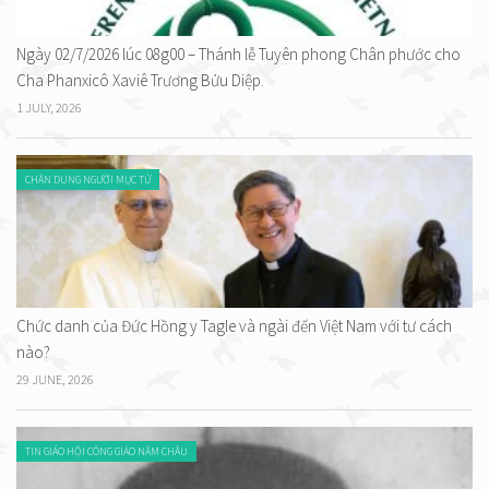
Ngày 02/7/2026 lúc 08g00 – Thánh lễ Tuyên phong Chân phước cho
Cha Phanxicô Xaviê Trương Bửu Diệp.
1 JULY, 2026
CHÂN DUNG NGƯỜI MỤC TỬ
Chức danh của Đức Hồng y Tagle và ngài đến Việt Nam với tư cách
nào?
29 JUNE, 2026
TIN GIÁO HỘI CÔNG GIÁO NĂM CHÂU