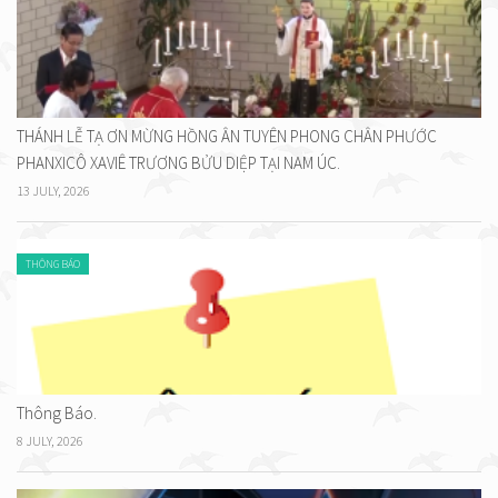
THÁNH LỄ TẠ ƠN MỪNG HỒNG ÂN TUYÊN PHONG CHÂN PHƯỚC
PHANXICÔ XAVIÊ TRƯƠNG BỬU DIỆP TẠI NAM ÚC.
13 JULY, 2026
THÔNG BÁO
Thông Báo.
8 JULY, 2026