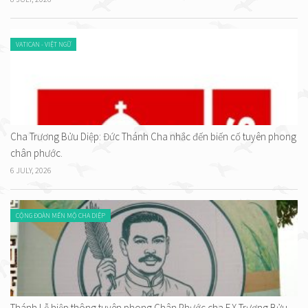
VATICAN - VIỆT NGỮ
Cha Trương Bửu Diệp: Đức Thánh Cha nhắc đến biến cố tuyên phong
chân phước.
6 JULY, 2026
CỘNG ĐOÀN MẾN MỘ CHA DIỆP
Thánh Lễ hiệp thông tuyên phong Chân Phước cha F.X Trương Bửu