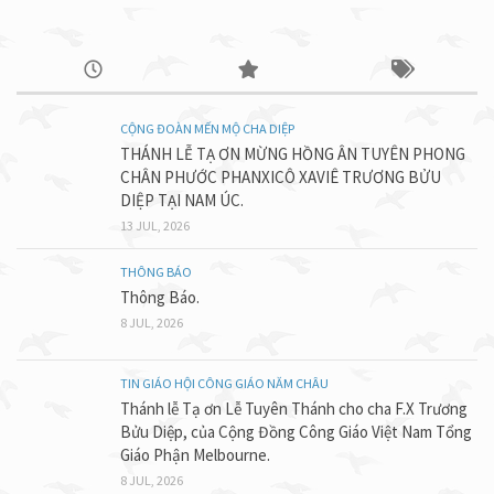
CỘNG ĐOÀN MẾN MỘ CHA DIỆP
THÁNH LỄ TẠ ƠN MỪNG HỒNG ÂN TUYÊN PHONG
CHÂN PHƯỚC PHANXICÔ XAVIÊ TRƯƠNG BỬU
DIỆP TẠI NAM ÚC.
13 JUL, 2026
THÔNG BÁO
Thông Báo.
8 JUL, 2026
TIN GIÁO HỘI CÔNG GIÁO NĂM CHÂU
Thánh lễ Tạ ơn Lễ Tuyên Thánh cho cha F.X Trương
Bửu Diệp, của Cộng Đồng Công Giáo Việt Nam Tổng
Giáo Phận Melbourne.
8 JUL, 2026