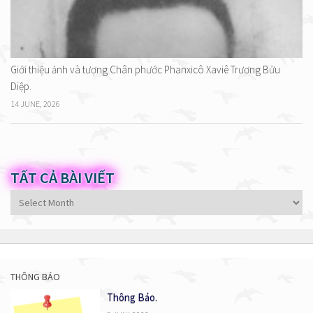
Giới thiệu ảnh và tượng Chân phước Phanxicô Xaviê Trương Bửu
Diệp.
14 JUNE, 2026
TẤT CẢ BÀI VIẾT
Tất
cả
bài
viết
THÔNG BÁO
Thông Báo.