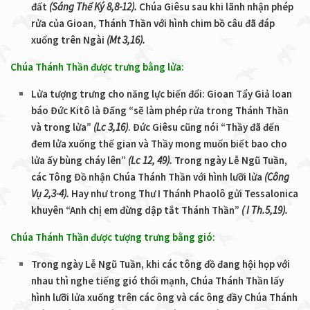
đất
(Sáng Thế Ký 8,8-12).
Chúa Giêsu sau khi lãnh nhận phép
rửa của Gioan, Thánh Thần với hình chim bồ câu đã đáp
xuống trên Ngài
(M
t 3,16)
.
Chúa Thánh Thần được trưng bằng lửa:
Lửa tượng trưng cho năng lực biến đổi: Gioan Tẩy Giả loan
báo Đức Kitô là Đấng “sẽ làm phép rửa trong Thánh Thần
và trong lửa”
(Lc 3,16)
. Đức Giêsu cũng nói “Thầy đã đến
đem lửa xuống thế gian và Thầy mong muốn biết bao cho
lửa ấy bùng cháy lên”
(Lc 12, 49)
.
Trong ngày Lễ Ngũ Tuần,
các Tông Đồ nhận Chúa Thánh Thần với hình lưỡi lửa
(Công
Vụ 2,3-4)
.
Hay như trong Thư I Thánh Phaolô gửi Tessalonica
khuyên “Anh chị em đừng dập tắt Thánh Thần”
( I Th.5,19)
.
Chúa Thánh Thần được tượng trưng bằng gió:
Trong ngày Lễ Ngũ Tuần, khi các tông đồ đang hội họp với
nhau thì nghe tiếng gió thổi mạnh, Chúa Thánh Thần lấy
hình lưỡi lửa xuống trên các ông và các ông đầy Chúa Thánh