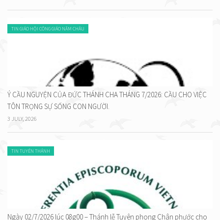
TIN GIÁO HỘI CÔNG GIÁO NĂM CHÂU
Ý CẦU NGUYỆN CỦA ĐỨC THÁNH CHA THÁNG 7/2026: CẦU CHO VIỆC
TÔN TRỌNG SỰ SỐNG CON NGƯỜI.
3 JULY, 2026
TIN TUYÊN THÁNH
Ngày 02/7/2026 lúc 08g00 – Thánh lễ Tuyên phong Chân phước cho