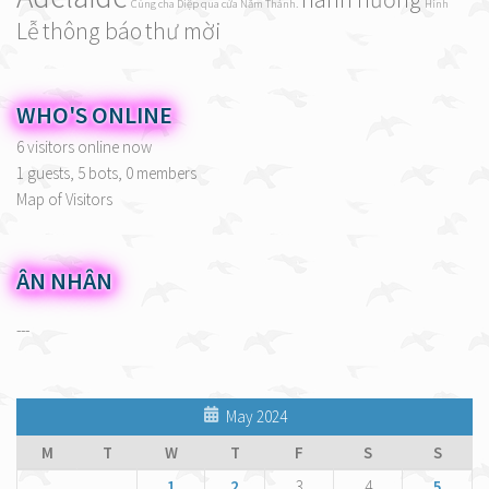
Cùng cha Diệp qua cửa Năm Thánh.
Hình
Lễ
thông báo
thư mời
WHO'S ONLINE
6 visitors online now
1 guests,
5 bots,
0 members
Map of Visitors
ÂN NHÂN
---
May 2024
M
T
W
T
F
S
S
1
2
3
4
5