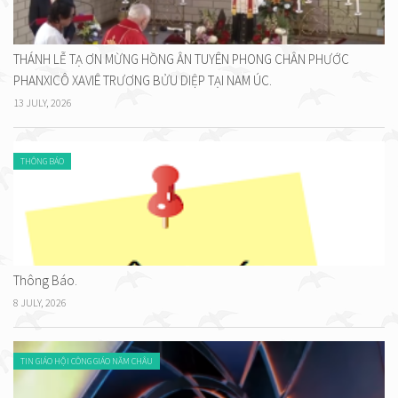
THÁNH LỄ TẠ ƠN MỪNG HỒNG ÂN TUYÊN PHONG CHÂN PHƯỚC
PHANXICÔ XAVIÊ TRƯƠNG BỬU DIỆP TẠI NAM ÚC.
13 JULY, 2026
THÔNG BÁO
Thông Báo.
8 JULY, 2026
TIN GIÁO HỘI CÔNG GIÁO NĂM CHÂU