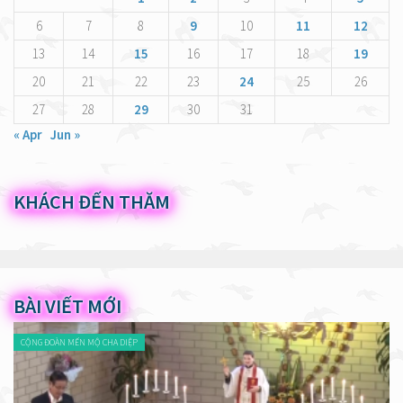
6
7
8
9
10
11
12
13
14
15
16
17
18
19
20
21
22
23
24
25
26
27
28
29
30
31
« Apr
Jun »
KHÁCH ĐẾN THĂM
BÀI VIẾT MỚI
CỘNG ĐOÀN MẾN MỘ CHA DIỆP