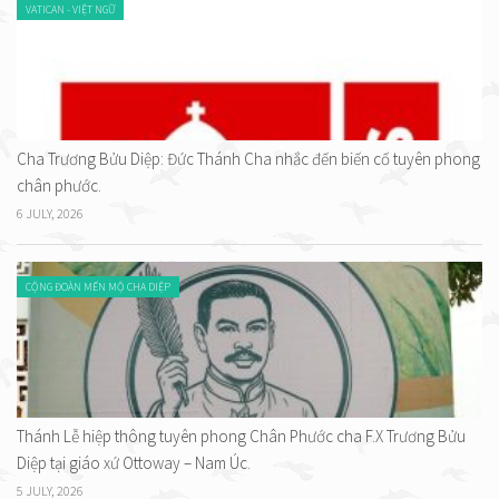
VATICAN - VIỆT NGỮ
Cha Trương Bửu Diệp: Đức Thánh Cha nhắc đến biến cố tuyên phong
chân phước.
6 JULY, 2026
CỘNG ĐOÀN MẾN MỘ CHA DIỆP
Thánh Lễ hiệp thông tuyên phong Chân Phước cha F.X Trương Bửu
Diệp tại giáo xứ Ottoway – Nam Úc.
5 JULY, 2026