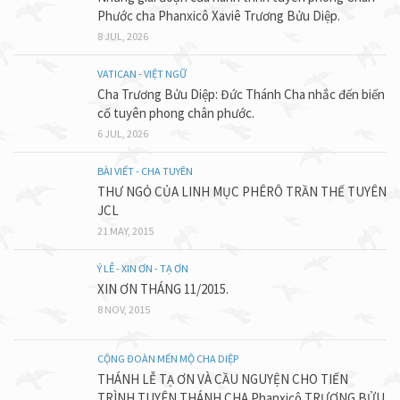
Phước cha Phanxicô Xaviê Trương Bửu Diệp.
8 JUL, 2026
VATICAN - VIỆT NGỮ
Cha Trương Bửu Diệp: Đức Thánh Cha nhắc đến biến
cố tuyên phong chân phước.
6 JUL, 2026
BÀI VIẾT - CHA TUYÊN
THƯ NGỎ CỦA LINH MỤC PHÊRÔ TRẦN THẾ TUYÊN
JCL
21 MAY, 2015
Ý LỄ - XIN ƠN - TẠ ƠN
XIN ƠN THÁNG 11/2015.
8 NOV, 2015
CỘNG ĐOÀN MẾN MỘ CHA DIỆP
THÁNH LỄ TẠ ƠN VÀ CẦU NGUYỆN CHO TIẾN
TRÌNH TUYÊN THÁNH CHA Phanxicô TRƯƠNG BỬU