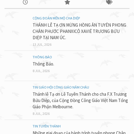
CỘNG ĐOÀN MẾN MỘ CHA DIỆP
THÁNH LỄ TẠ ƠN MỪNG HỒNG ÂN TUYÊN PHONG
CHÂN PHƯỚC PHANXICÔ XAVIÊ TRƯƠNG BỬU
DIỆP TẠI NAM ÚC.
13 JUL, 2026
THÔNG BÁO
Thông Báo.
8 JUL, 2026
TIN GIÁO HỘI CÔNG GIÁO NĂM CHÂU
Thánh lễ Tạ ơn Lễ Tuyên Thánh cho cha F.X Trương
Bửu Diệp, của Cộng Đồng Công Giáo Việt Nam Tổng
Giáo Phận Melbourne.
8 JUL, 2026
TIN TUYÊN THÁNH
Những giai đoạn của hành trình tuyên phong Chân