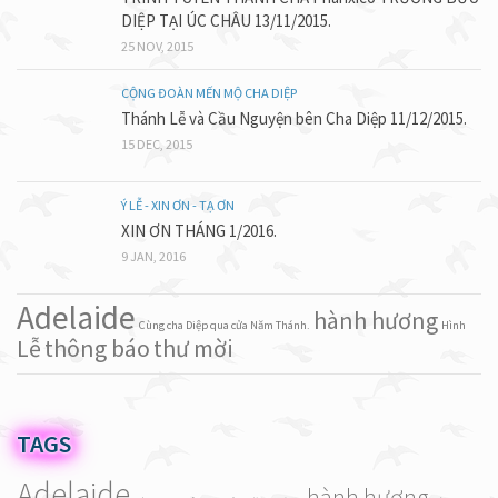
DIỆP TẠI ÚC CHÂU 13/11/2015.
25 NOV, 2015
CỘNG ĐOÀN MẾN MỘ CHA DIỆP
Thánh Lễ và Cầu Nguyện bên Cha Diệp 11/12/2015.
15 DEC, 2015
Ý LỄ - XIN ƠN - TẠ ƠN
XIN ƠN THÁNG 1/2016.
9 JAN, 2016
Adelaide
hành hương
Cùng cha Diệp qua cửa Năm Thánh.
Hình
Lễ
thông báo
thư mời
TAGS
Adelaide
hành hương