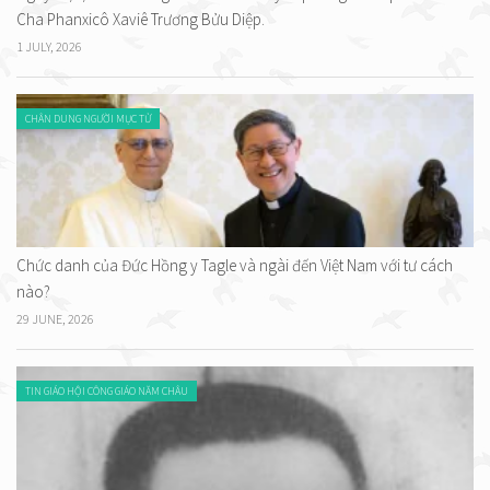
Cha Phanxicô Xaviê Trương Bửu Diệp.
1 JULY, 2026
CHÂN DUNG NGƯỜI MỤC TỬ
Chức danh của Đức Hồng y Tagle và ngài đến Việt Nam với tư cách
nào?
29 JUNE, 2026
TIN GIÁO HỘI CÔNG GIÁO NĂM CHÂU