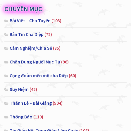
CHUYÊN MỤC
Bài Viết – Cha Tuyên
(103)
Bản Tin Cha Diệp
(72)
Cảm Nghiệm/Chia Sẻ
(85)
Chân Dung Người Mục Tử
(96)
Cộng đoàn mến mộ cha Diệp
(60)
Suy Niệm
(42)
Thánh Lễ – Bài Giảng
(504)
Thông Báo
(119)
Tin Giáo Hội Công Giáo Năm Châu
(107)