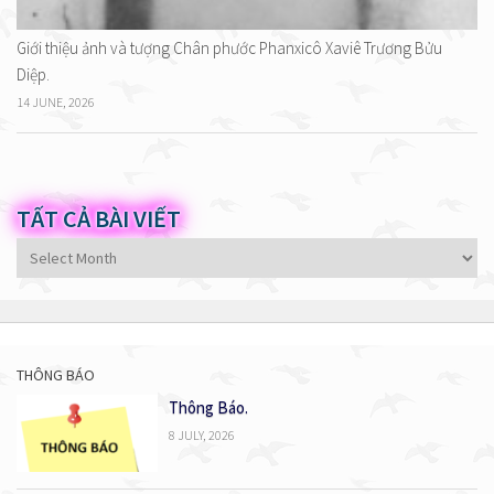
Giới thiệu ảnh và tượng Chân phước Phanxicô Xaviê Trương Bửu
Diệp.
14 JUNE, 2026
TẤT CẢ BÀI VIẾT
Tất
cả
bài
viết
THÔNG BÁO
Thông Báo.
8 JULY, 2026