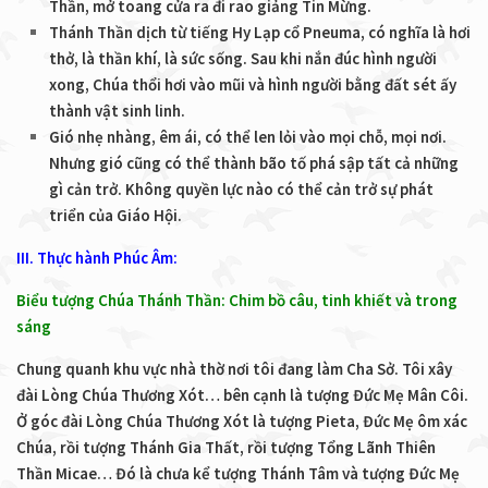
Thần, mở toang cửa ra đi rao giảng Tin Mừng.
Thánh Thần dịch từ tiếng Hy Lạp cổ Pneuma, có nghĩa là hơi
thở, là thần khí, là sức sống. Sau khi nắn đúc hình người
xong, Chúa thổi hơi vào mũi và hình người bằng đất sét ấy
thành vật sinh linh.
Gió nhẹ nhàng, êm ái, có thể len lỏi vào mọi chỗ, mọi nơi.
Nhưng gió cũng có thể thành bão tố phá sập tất cả những
gì cản trở. Không quyền lực nào có thể cản trở sự phát
triển của Giáo Hội.
III. Thực hành Phúc Âm:
Biểu tượng Chúa Thánh Thần: Chim bồ câu, tinh khiết và trong
sáng
Chung quanh khu vực nhà thờ nơi tôi đang làm Cha Sở. Tôi xây
đài Lòng Chúa Thương Xót… bên cạnh là tượng Đức Mẹ Mân Côi.
Ở góc đài Lòng Chúa Thương Xót là tượng Pieta, Đức Mẹ ôm xác
Chúa, rồi tượng Thánh Gia Thất, rồi tượng Tổng Lãnh Thiên
Thần Micae… Đó là chưa kể tượng Thánh Tâm và tượng Đức Mẹ