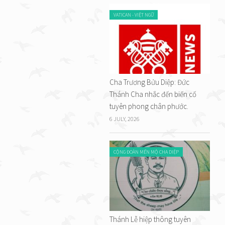
VATICAN - VIỆT NGỮ
Cha Trương Bửu Diệp: Đức
Thánh Cha nhắc đến biến cố
tuyên phong chân phước.
6 JULY, 2026
CỘNG ĐOÀN MẾN MỘ CHA DIỆP
Thánh Lễ hiệp thông tuyên