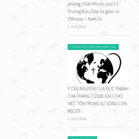
phong Chân Phước cha F.X
Trương Bửu Diệp tại giáo xứ
Ottoway – Nam Úc.
5 JULY, 2026
TIN GIÁO HỘI CÔNG GIÁO NĂM CHÂU
Ý CẦU NGUYỆN CỦA ĐỨC THÁNH
CHA THÁNG 7/2026: CẦU CHO
VIỆC TÔN TRỌNG SỰ SỐNG CON
NGƯỜI.
3 JULY, 2026