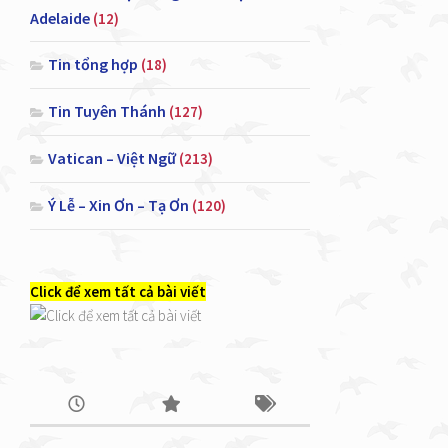
Adelaide
(12)
Tin tổng hợp
(18)
Tin Tuyên Thánh
(127)
Vatican – Việt Ngữ
(213)
Ý Lễ – Xin Ơn – Tạ Ơn
(120)
Click để xem tất cả bài viết