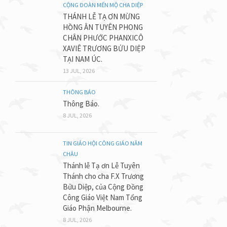
CỘNG ĐOÀN MẾN MỘ CHA DIỆP
THÁNH LỄ TẠ ƠN MỪNG
HỒNG ÂN TUYÊN PHONG
CHÂN PHƯỚC PHANXICÔ
XAVIÊ TRƯƠNG BỬU DIỆP
TẠI NAM ÚC.
13 JUL, 2026
THÔNG BÁO
Thông Báo.
8 JUL, 2026
TIN GIÁO HỘI CÔNG GIÁO NĂM
CHÂU
Thánh lễ Tạ ơn Lễ Tuyên
Thánh cho cha F.X Trương
Bửu Diệp, của Cộng Đồng
Công Giáo Việt Nam Tổng
Giáo Phận Melbourne.
8 JUL, 2026