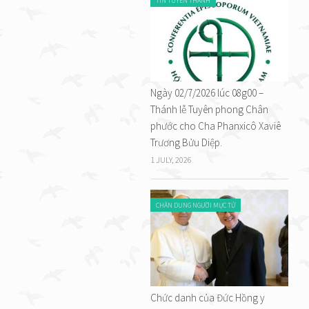
TIN TUYÊN THÁNH
Ngày 02/7/2026 lúc 08g00 –
Thánh lễ Tuyên phong Chân
phước cho Cha Phanxicô Xaviê
Trương Bửu Diệp.
1 JULY, 2026
CHÂN DUNG NGƯỜI MỤC TỬ
Chức danh của Đức Hồng y