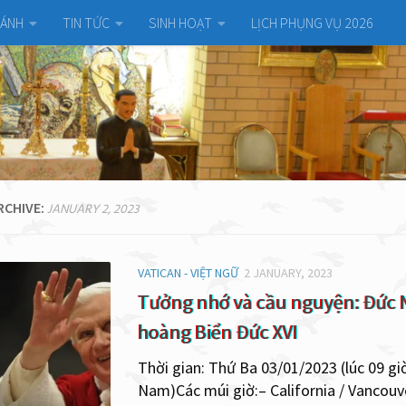
HÁNH
TIN TỨC
SINH HOẠT
LỊCH PHỤNG VỤ 2026
RCHIVE:
JANUARY 2, 2023
VATICAN - VIỆT NGỮ
2 JANUARY, 2023
Tưởng nhớ và cầu nguyện: Đức 
hoàng Biển Đức XVI
Thời gian: Thứ Ba 03/01/2023 (lúc 09 giờ
Nam)Các múi giờ:– California / Vancouv