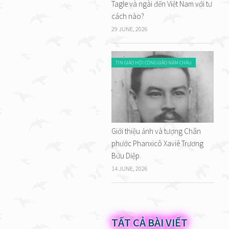
Tagle và ngài đến Việt Nam với tư
cách nào?
29 JUNE, 2026
TIN GIÁO HỘI CÔNG GIÁO NĂM CHÂU
Giới thiệu ảnh và tượng Chân
phước Phanxicô Xaviê Trương
Bửu Diệp.
14 JUNE, 2026
TẤT CẢ BÀI VIẾT