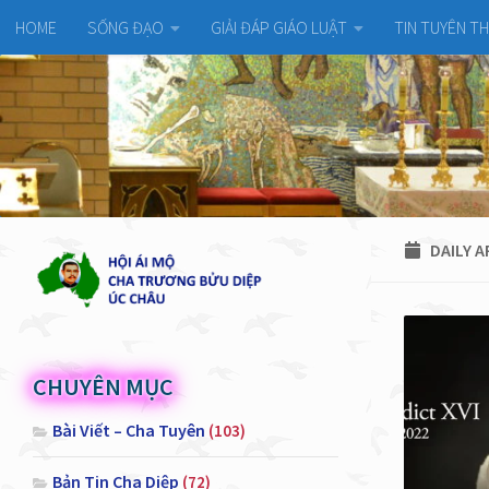
HOME
SỐNG ĐẠO
GIẢI ĐÁP GIÁO LUẬT
TIN TUYÊN T
DAILY A
CHUYÊN MỤC
Bài Viết – Cha Tuyên
(103)
Bản Tin Cha Diệp
(72)