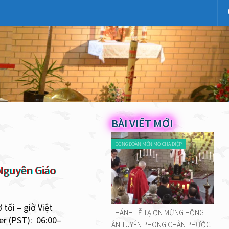
BÀI VIẾT MỚI
CỘNG ĐOÀN MẾN MỘ CHA DIỆP
Nguyên Giáo
 tối – giờ Việt
THÁNH LỄ TẠ ƠN MỪNG HỒNG
er (PST): 06:00–
ÂN TUYÊN PHONG CHÂN PHƯỚC