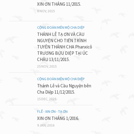
XIN ƠN THÁNG 11/2015.
8 NOV, 2015
CỘNG ĐOÀN MẾN MỘ CHA DIỆP
THÁNH LỄ TẠ ƠN VÀ CẦU
NGUYỆN CHO TIẾN TRÌNH
TUYÊN THÁNH CHA Phanxicô
TRƯƠNG BỬU DIỆP TẠI ÚC
CHÂU 13/11/2015.
25 NOV, 2015
CỘNG ĐOÀN MẾN MỘ CHA DIỆP
Thánh Lễ và Cầu Nguyện bên
Cha Diệp 11/12/2015.
15 DEC, 2015
Ý LỄ - XIN ƠN - TẠ ƠN
XIN ƠN THÁNG 1/2016.
9 JAN, 2016