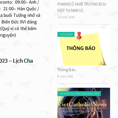
ronto: 09:00– Anh /
PHANXICÔ XAVIÊ TRƯƠNG BỬU
: 21:00– Hàn Quốc /
DIỆP TẠI NAM ÚC.
ia buổi Tưởng nhớ và
13 JULY, 2026
 Biển Đức XVI đáng
(Quý vị có thể bấm
 nguyện)
THÔNG BÁO
23 – Lịch Cha
Thông Báo.
8 JULY, 2026
TIN GIÁO HỘI CÔNG GIÁO NĂM CHÂU