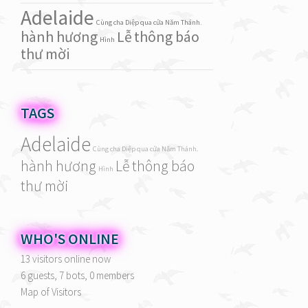
Adelaide
Cùng cha Diệp qua cửa Năm Thánh.
hành hương
Lễ
thông báo
Hình
thư mời
TAGS
Adelaide
Cùng cha Diệp qua cửa Năm Thánh.
hành hương
Lễ
thông báo
Hình
thư mời
WHO'S ONLINE
13 visitors online now
6 guests,
7 bots,
0 members
Map of Visitors