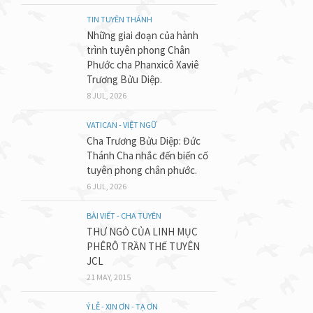
TIN TUYÊN THÁNH
Những giai đoạn của hành
trình tuyên phong Chân
Phước cha Phanxicô Xaviê
Trương Bửu Diệp.
8 JUL, 2026
VATICAN - VIỆT NGỮ
Cha Trương Bửu Diệp: Đức
Thánh Cha nhắc đến biến cố
tuyên phong chân phước.
6 JUL, 2026
BÀI VIẾT - CHA TUYÊN
THƯ NGỎ CỦA LINH MỤC
PHÊRÔ TRẦN THẾ TUYÊN
JCL
21 MAY, 2015
Ý LỄ - XIN ƠN - TẠ ƠN