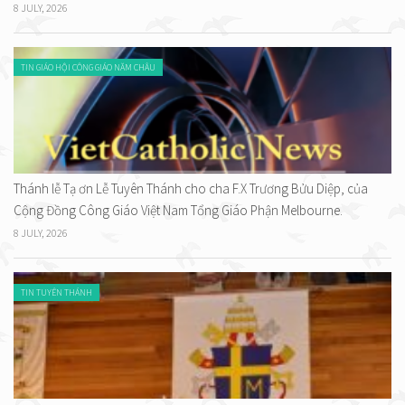
8 JULY, 2026
TIN GIÁO HỘI CÔNG GIÁO NĂM CHÂU
Thánh lễ Tạ ơn Lễ Tuyên Thánh cho cha F.X Trương Bửu Diệp, của
Cộng Đồng Công Giáo Việt Nam Tổng Giáo Phận Melbourne.
8 JULY, 2026
TIN TUYÊN THÁNH