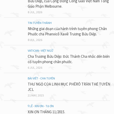
Bửu Diệp, của Cộng Đồng Công Giáo Việt Nam Tổng
Giáo Phận Melbourne.
8 JUL, 2026
TIN TUYÊN THÁNH
Những giai đoạn của hành trình tuyên phong Chân
Phước cha Phanxicô Xaviê Trương Bửu Diệp.
8 JUL, 2026
VATICAN - VIỆT NGỮ
Cha Trương Bửu Diệp: Đức Thánh Cha nhắc đến biến
cố tuyên phong chân phước.
6 JUL, 2026
BÀI VIẾT - CHA TUYÊN
THƯ NGỎ CỦA LINH MỤC PHÊRÔ TRẦN THẾ TUYÊN
JCL
21 MAY, 2015
Ý LỄ - XIN ƠN - TẠ ƠN
XIN ƠN THÁNG 11/2015.