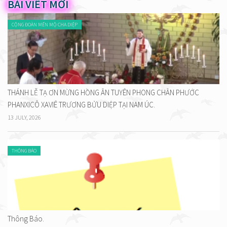
BÀI VIẾT MỚI
CỘNG ĐOÀN MẾN MỘ CHA DIỆP
THÁNH LỄ TẠ ƠN MỪNG HỒNG ÂN TUYÊN PHONG CHÂN PHƯỚC
PHANXICÔ XAVIÊ TRƯƠNG BỬU DIỆP TẠI NAM ÚC.
13 JULY, 2026
THÔNG BÁO
Thông Báo.