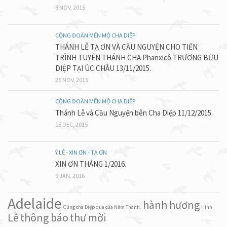
8 NOV, 2015
CỘNG ĐOÀN MẾN MỘ CHA DIỆP
THÁNH LỄ TẠ ƠN VÀ CẦU NGUYỆN CHO TIẾN
TRÌNH TUYÊN THÁNH CHA Phanxicô TRƯƠNG BỬU
DIỆP TẠI ÚC CHÂU 13/11/2015.
25 NOV, 2015
CỘNG ĐOÀN MẾN MỘ CHA DIỆP
Thánh Lễ và Cầu Nguyện bên Cha Diệp 11/12/2015.
15 DEC, 2015
Ý LỄ - XIN ƠN - TẠ ƠN
XIN ƠN THÁNG 1/2016.
9 JAN, 2016
Adelaide
hành hương
Cùng cha Diệp qua cửa Năm Thánh.
Hình
Lễ
thông báo
thư mời