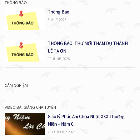
THÔNG BÁO
Thông Báo.
8 JULY, 2026
THÔNG BÁO: THƯ MỜI THAM DỰ THÁNH
LỄ TẠ ƠN
10 JUNE, 2026
CẢM NGHIỆM
VIDEO BÀI GIẢNG CHA TUYÊN
Giáo lý Phúc Âm Chúa Nhật XXX Thường
Niên – Năm C.
25 OCTOBER, 2025