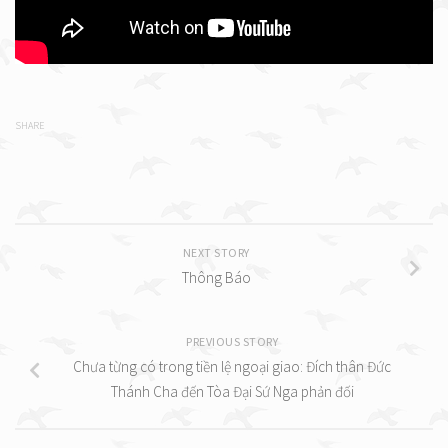
SHARE
NEXT STORY
Thông Báo
PREVIOUS STORY
Chưa từng có trong tiền lệ ngoại giao: Đích thân Đức
Thánh Cha đến Tòa Đại Sứ Nga phản đối