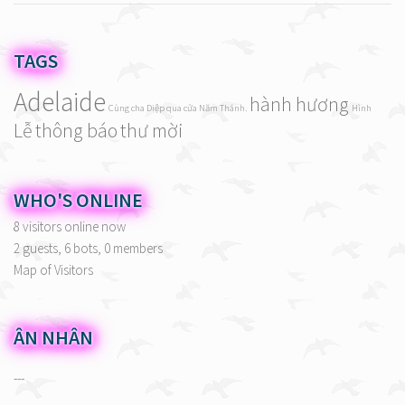
TAGS
Adelaide
hành hương
Cùng cha Diệp qua cửa Năm Thánh.
Hình
Lễ
thông báo
thư mời
WHO'S ONLINE
8 visitors online now
2 guests,
6 bots,
0 members
Map of Visitors
ÂN NHÂN
---