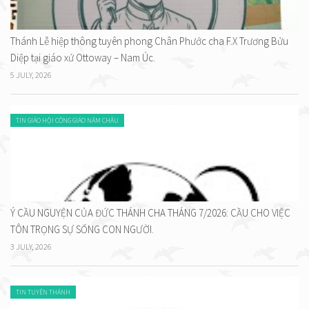
Thánh Lễ hiệp thông tuyên phong Chân Phước cha F.X Trương Bửu
Diệp tại giáo xứ Ottoway – Nam Úc.
5 JULY, 2026
TIN GIÁO HỘI CÔNG GIÁO NĂM CHÂU
Ý CẦU NGUYỆN CỦA ĐỨC THÁNH CHA THÁNG 7/2026: CẦU CHO VIỆC
TÔN TRỌNG SỰ SỐNG CON NGƯỜI.
3 JULY, 2026
TIN TUYÊN THÁNH