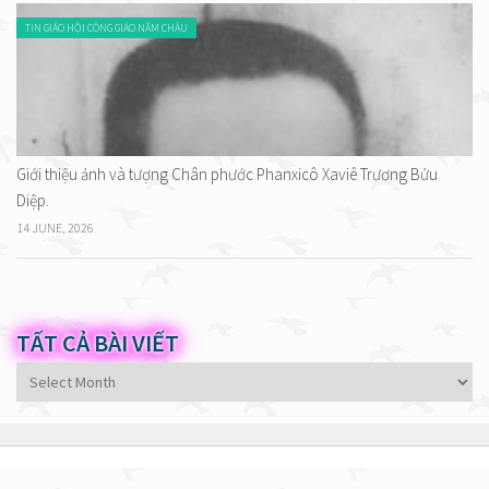
TIN GIÁO HỘI CÔNG GIÁO NĂM CHÂU
Giới thiệu ảnh và tượng Chân phước Phanxicô Xaviê Trương Bửu
Diệp.
14 JUNE, 2026
TẤT CẢ BÀI VIẾT
Tất
cả
bài
viết