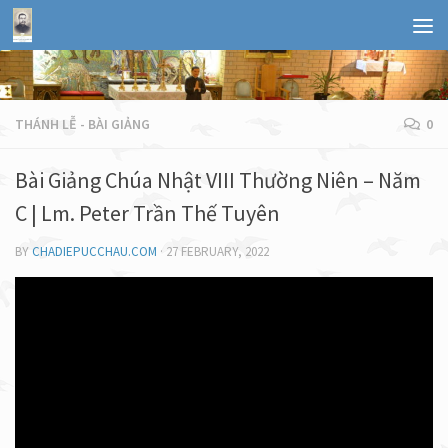
THÁNH LỄ - BÀI GIẢNG
0
Bài Giảng Chúa Nhật VIII Thường Niên – Năm
C | Lm. Peter Trần Thế Tuyên
BY
CHADIEPUCCHAU.COM
·
27 FEBRUARY, 2022