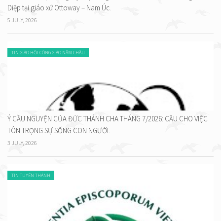
Diệp tại giáo xứ Ottoway – Nam Úc.
5 JULY, 2026
TIN GIÁO HỘI CÔNG GIÁO NĂM CHÂU
Ý CẦU NGUYỆN CỦA ĐỨC THÁNH CHA THÁNG 7/2026: CẦU CHO VIỆC
TÔN TRỌNG SỰ SỐNG CON NGƯỜI.
3 JULY, 2026
TIN TUYÊN THÁNH