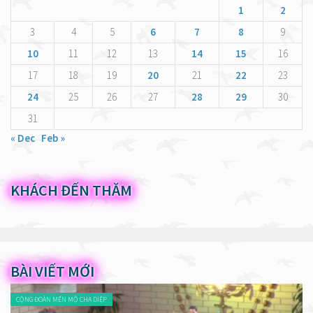
1
2
3
4
5
6
7
8
9
10
11
12
13
14
15
16
17
18
19
20
21
22
23
24
25
26
27
28
29
30
31
« Dec
Feb »
KHÁCH ĐẾN THĂM
BÀI VIẾT MỚI
CỘNG ĐOÀN MẾN MỘ CHA DIỆP