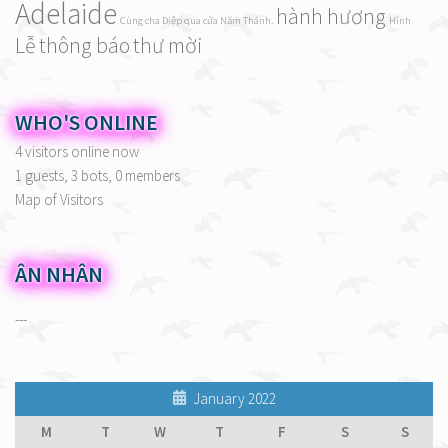
Adelaide
hành hương
Cùng cha Diệp qua cửa Năm Thánh.
Hình
Lễ
thông báo
thư mời
WHO'S ONLINE
4 visitors online now
1 guests,
3 bots,
0 members
Map of Visitors
ÂN NHÂN
---
January 2022
M
T
W
T
F
S
S