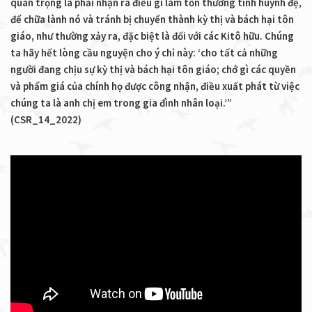
quan trọng là phải nhận ra điều gì làm tổn thương tình huynh đệ,
để chữa lành nó và tránh bị chuyển thành kỳ thị và bách hại tôn
giáo, như thường xảy ra, đặc biệt là đối với các Kitô hữu. Chúng
ta hãy hết lòng cầu nguyện cho ý chỉ này: ‘cho tất cả những
người đang chịu sự kỳ thị và bách hại tôn giáo; chớ gì các quyền
và phẩm giá của chính họ được công nhận, điều xuất phát từ việc
chúng ta là anh chị em trong gia đình nhân loại.’”
(CSR_14_2022)