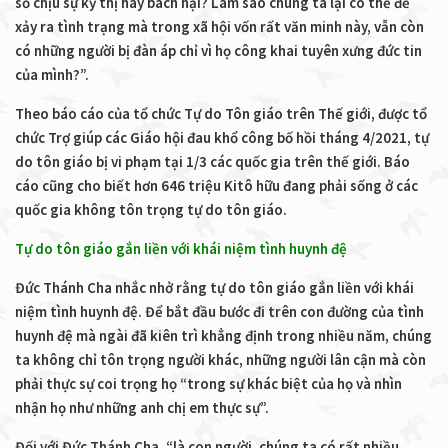
số chịu sự kỳ thị hay bách hại? Làm sao chúng ta lại có thể để
xảy ra tình trạng mà trong xã hội vốn rất văn minh này, vẫn còn
có những người bị đàn áp chỉ vì họ công khai tuyên xưng đức tin
của mình?”.
Theo báo cáo của tổ chức Tự do Tôn giáo trên Thế giới, được tổ
chức Trợ giúp các Giáo hội đau khổ công bố hồi tháng 4/2021, tự
do tôn giáo bị vi phạm tại 1/3 các quốc gia trên thế giới. Báo
cáo cũng cho biết hơn 646 triệu Kitô hữu đang phải sống ở các
quốc gia không tôn trọng tự do tôn giáo.
Tự do tôn giáo gắn liền với khái niệm tình huynh đệ
Đức Thánh Cha nhắc nhở rằng tự do tôn giáo gắn liền với khái
niệm tình huynh đệ. Để bắt đầu bước đi trên con đường của tình
huynh đệ mà ngài đã kiên trì khẳng định trong nhiều năm, chúng
ta không chỉ tôn trọng người khác, những người lân cận mà còn
phải thực sự coi trọng họ “trong sự khác biệt của họ và nhìn
nhận họ như những anh chị em thực sự”.
Đối với Đức Thánh Cha, “là con người, chúng ta có rất nhiều