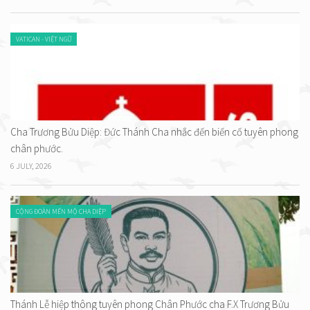
VATICAN - VIỆT NGỮ
Cha Trương Bửu Diệp: Đức Thánh Cha nhắc đến biến cố tuyên phong
chân phước.
6 JULY, 2026
CỘNG ĐOÀN MẾN MỘ CHA DIỆP
Thánh Lễ hiệp thông tuyên phong Chân Phước cha F.X Trương Bửu