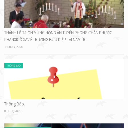
THÁNH LỄ TẠ ƠN MỪNG HỒNG ÂN TUYÊN PHONG CHÂN PHƯỚC
PHANXICÔ XAVIÊ TRƯƠNG BỬU DIỆP TẠI NAM ÚC.
13 JULY, 2026
THÔNG BÁO
Thông Báo.
8 JULY, 2026