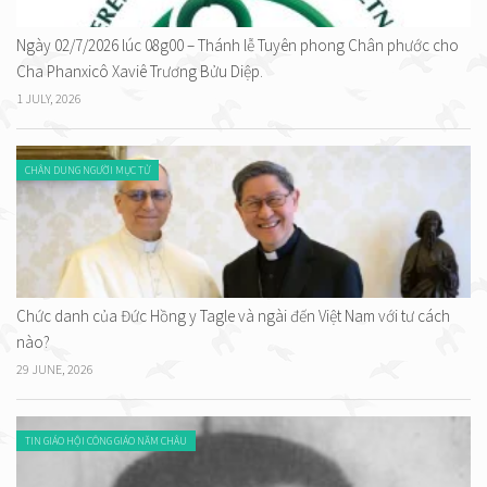
Ngày 02/7/2026 lúc 08g00 – Thánh lễ Tuyên phong Chân phước cho
Cha Phanxicô Xaviê Trương Bửu Diệp.
1 JULY, 2026
CHÂN DUNG NGƯỜI MỤC TỬ
Chức danh của Đức Hồng y Tagle và ngài đến Việt Nam với tư cách
nào?
29 JUNE, 2026
TIN GIÁO HỘI CÔNG GIÁO NĂM CHÂU