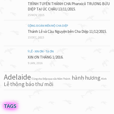
TRÌNH TUYÊN THÁNH CHA Phanxicô TRƯƠNG BỬU
DIỆP TẠI ÚC CHÂU 13/11/2015.
25 NOV, 2015
CỘNG ĐOÀN MẾN MỘ CHA DIỆP
Thánh Lễ và Cầu Nguyện bên Cha Diệp 11/12/2015.
15 DEC, 2015
Ý LỄ - XIN ƠN - TẠ ƠN
XIN ƠN THÁNG 1/2016.
9 JAN, 2016
Adelaide
hành hương
Cùng cha Diệp qua cửa Năm Thánh.
Hình
Lễ
thông báo
thư mời
TAGS