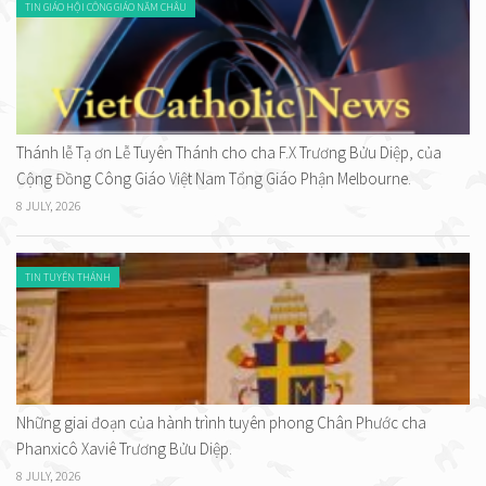
TIN GIÁO HỘI CÔNG GIÁO NĂM CHÂU
Thánh lễ Tạ ơn Lễ Tuyên Thánh cho cha F.X Trương Bửu Diệp, của
Cộng Đồng Công Giáo Việt Nam Tổng Giáo Phận Melbourne.
8 JULY, 2026
TIN TUYÊN THÁNH
Những giai đoạn của hành trình tuyên phong Chân Phước cha
Phanxicô Xaviê Trương Bửu Diệp.
8 JULY, 2026