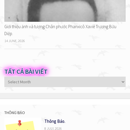
Giới thiệu ảnh và tượng Chân phước Phanxicô Xaviê Trương Bửu
Diệp.
14 JUNE, 2026
TẤT CẢ BÀI VIẾT
Tất
cả
bài
viết
THÔNG BÁO
Thông Báo.
8 JULY, 2026