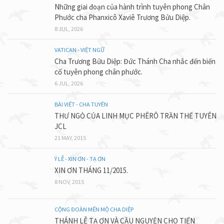
Những giai đoạn của hành trình tuyên phong Chân
Phước cha Phanxicô Xaviê Trương Bửu Diệp.
8 JUL, 2026
VATICAN - VIỆT NGỮ
Cha Trương Bửu Diệp: Đức Thánh Cha nhắc đến biến
cố tuyên phong chân phước.
6 JUL, 2026
BÀI VIẾT - CHA TUYÊN
THƯ NGỎ CỦA LINH MỤC PHÊRÔ TRẦN THẾ TUYÊN
JCL
21 MAY, 2015
Ý LỄ - XIN ƠN - TẠ ƠN
XIN ƠN THÁNG 11/2015.
8 NOV, 2015
CỘNG ĐOÀN MẾN MỘ CHA DIỆP
THÁNH LỄ TẠ ƠN VÀ CẦU NGUYỆN CHO TIẾN