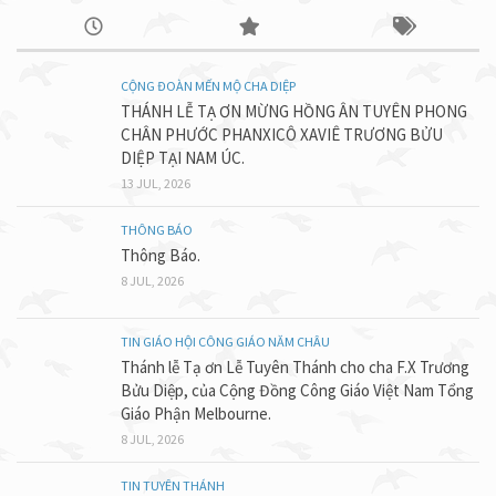
CỘNG ĐOÀN MẾN MỘ CHA DIỆP
THÁNH LỄ TẠ ƠN MỪNG HỒNG ÂN TUYÊN PHONG
CHÂN PHƯỚC PHANXICÔ XAVIÊ TRƯƠNG BỬU
DIỆP TẠI NAM ÚC.
13 JUL, 2026
THÔNG BÁO
Thông Báo.
8 JUL, 2026
TIN GIÁO HỘI CÔNG GIÁO NĂM CHÂU
Thánh lễ Tạ ơn Lễ Tuyên Thánh cho cha F.X Trương
Bửu Diệp, của Cộng Đồng Công Giáo Việt Nam Tổng
Giáo Phận Melbourne.
8 JUL, 2026
TIN TUYÊN THÁNH