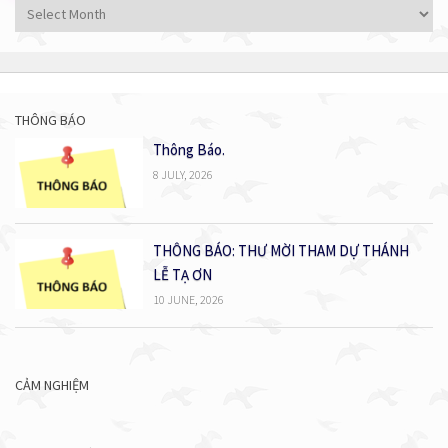
Tất
cả
bài
viết
THÔNG BÁO
Thông Báo.
8 JULY, 2026
THÔNG BÁO: THƯ MỜI THAM DỰ THÁNH
LỄ TẠ ƠN
10 JUNE, 2026
CẢM NGHIỆM