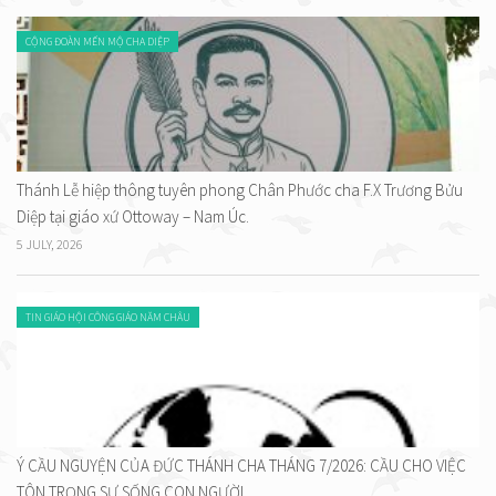
CỘNG ĐOÀN MẾN MỘ CHA DIỆP
Thánh Lễ hiệp thông tuyên phong Chân Phước cha F.X Trương Bửu
Diệp tại giáo xứ Ottoway – Nam Úc.
5 JULY, 2026
TIN GIÁO HỘI CÔNG GIÁO NĂM CHÂU
Ý CẦU NGUYỆN CỦA ĐỨC THÁNH CHA THÁNG 7/2026: CẦU CHO VIỆC
TÔN TRỌNG SỰ SỐNG CON NGƯỜI.