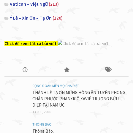
Vatican – Việt Ngữ
(213)
Ý Lễ – Xin Ơn – Tạ Ơn
(120)
Click để xem tất cả bài viết
CỘNG ĐOÀN MẾN MỘ CHA DIỆP
THÁNH LỄ TẠ ƠN MỪNG HỒNG ÂN TUYÊN PHONG
CHÂN PHƯỚC PHANXICÔ XAVIÊ TRƯƠNG BỬU
DIỆP TẠI NAM ÚC.
13 JUL, 2026
THÔNG BÁO
Thông Báo.