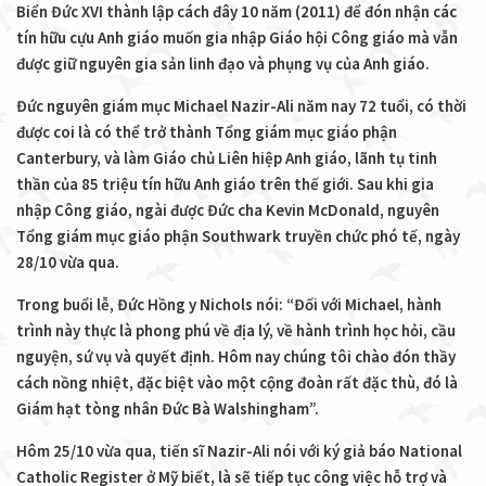
Biển Đức XVI thành lập cách đây 10 năm (2011) để đón nhận các
tín hữu cựu Anh giáo muốn gia nhập Giáo hội Công giáo mà vẫn
được giữ nguyên gia sản linh đạo và phụng vụ của Anh giáo.
Đức nguyên giám mục Michael Nazir-Ali năm nay 72 tuổi, có thời
được coi là có thể trở thành Tổng giám mục giáo phận
Canterbury, và làm Giáo chủ Liên hiệp Anh giáo, lãnh tụ tinh
thần của 85 triệu tín hữu Anh giáo trên thế giới. Sau khi gia
nhập Công giáo, ngài được Đức cha Kevin McDonald, nguyên
Tổng giám mục giáo phận Southwark truyền chức phó tế, ngày
28/10 vừa qua.
Trong buổi lễ, Đức Hồng y Nichols nói: “Đối với Michael, hành
trình này thực là phong phú về địa lý, về hành trình học hỏi, cầu
nguyện, sứ vụ và quyết định. Hôm nay chúng tôi chào đón thầy
cách nồng nhiệt, đặc biệt vào một cộng đoàn rất đặc thù, đó là
Giám hạt tòng nhân Đức Bà Walshingham”.
Hôm 25/10 vừa qua, tiến sĩ Nazir-Ali nói với ký giả báo National
Catholic Register ở Mỹ biết, là sẽ tiếp tục công việc hỗ trợ và