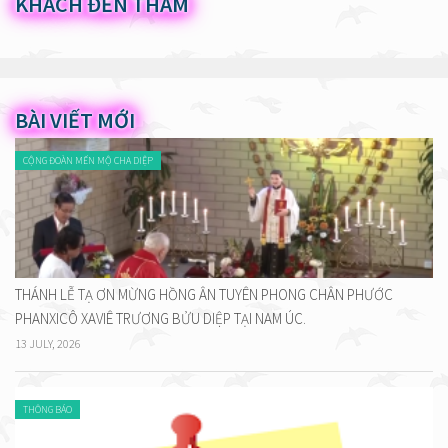
KHÁCH ĐẾN THĂM
BÀI VIẾT MỚI
CỘNG ĐOÀN MẾN MỘ CHA DIỆP
THÁNH LỄ TẠ ƠN MỪNG HỒNG ÂN TUYÊN PHONG CHÂN PHƯỚC
PHANXICÔ XAVIÊ TRƯƠNG BỬU DIỆP TẠI NAM ÚC.
13 JULY, 2026
THÔNG BÁO