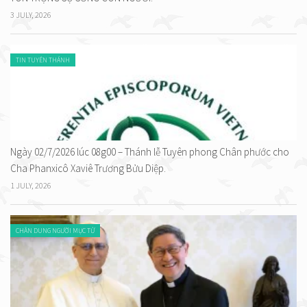
3 JULY, 2026
TIN TUYÊN THÁNH
Ngày 02/7/2026 lúc 08g00 – Thánh lễ Tuyên phong Chân phước cho
Cha Phanxicô Xaviê Trương Bửu Diệp.
1 JULY, 2026
CHÂN DUNG NGƯỜI MỤC TỬ