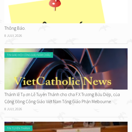
Thông Báo.
8 JULY, 2026
TIN GIÁO HỘI CÔNG GIÁO NĂM CHÂU
Thánh lễ Tạ ơn Lễ Tuyên Thánh cho cha F.X Trương Bửu Diệp, của
Cộng Đồng Công Giáo Việt Nam Tổng Giáo Phận Melbourne.
8 JULY, 2026
TIN TUYÊN THÁNH