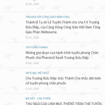
8 JUL, 2026
TIN GIÁO HỘI CÔNG GIÁO NĂM CHÂU
Thánh lễ Tạ ơn Lễ Tuyên Thánh cho cha F.X Trương
Bửu Diệp, của Cộng Đồng Công Giáo Việt Nam Tổng
Giáo Phận Melbourne.
8 JUL, 2026
TIN TUYÊN THÁNH
Những giai đoạn của hành trình tuyên phong Chân
Phước cha Phanxicô Xaviê Trương Bửu Diệp.
8 JUL, 2026
VATICAN - VIỆT NGỮ
Cha Trương Bửu Diệp: Đức Thánh Cha nhắc đến biến
cố tuyên phong chân phước.
6 JUL, 2026
BÀI VIẾT - CHA TUYÊN
THƯ NGỎ CỦA LINH MỤC PHÊRÔ TRẦN THẾ TUYÊN