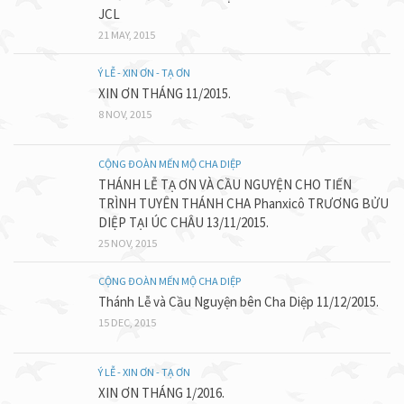
JCL
21 MAY, 2015
Ý LỄ - XIN ƠN - TẠ ƠN
XIN ƠN THÁNG 11/2015.
8 NOV, 2015
CỘNG ĐOÀN MẾN MỘ CHA DIỆP
THÁNH LỄ TẠ ƠN VÀ CẦU NGUYỆN CHO TIẾN
TRÌNH TUYÊN THÁNH CHA Phanxicô TRƯƠNG BỬU
DIỆP TẠI ÚC CHÂU 13/11/2015.
25 NOV, 2015
CỘNG ĐOÀN MẾN MỘ CHA DIỆP
Thánh Lễ và Cầu Nguyện bên Cha Diệp 11/12/2015.
15 DEC, 2015
Ý LỄ - XIN ƠN - TẠ ƠN
XIN ƠN THÁNG 1/2016.