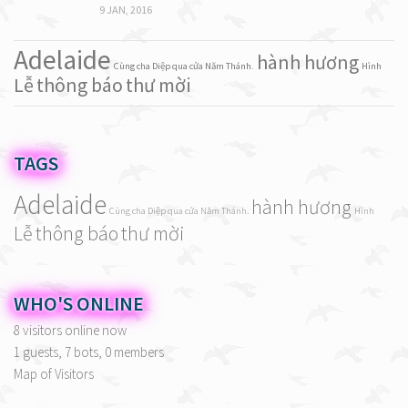
9 JAN, 2016
Adelaide
hành hương
Cùng cha Diệp qua cửa Năm Thánh.
Hình
Lễ
thông báo
thư mời
TAGS
Adelaide
hành hương
Cùng cha Diệp qua cửa Năm Thánh.
Hình
Lễ
thông báo
thư mời
WHO'S ONLINE
8 visitors online now
1 guests,
7 bots,
0 members
Map of Visitors