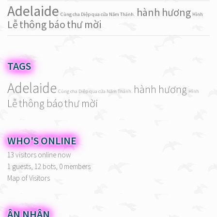
Adelaide
hành hương
Cùng cha Diệp qua cửa Năm Thánh.
Hình
Lễ
thông báo
thư mời
TAGS
Adelaide
hành hương
Cùng cha Diệp qua cửa Năm Thánh.
Hình
Lễ
thông báo
thư mời
WHO'S ONLINE
13 visitors online now
1 guests,
12 bots,
0 members
Map of Visitors
ÂN NHÂN