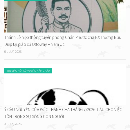
Thánh Lễ hiệp thông tuyên phong Chân Phước cha F.X Trương Bửu
Diệp tại giáo xứ Ottoway – Nam Úc.
5 JULY, 2026
TIN GIÁO HỘI CÔNG GIÁO NĂM CHÂU
Ý CẦU NGUYỆN CỦA ĐỨC THÁNH CHA THÁNG 7/2026: CẦU CHO VIỆC
TÔN TRỌNG SỰ SỐNG CON NGƯỜI.
3 JULY, 2026