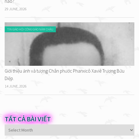
nào?
29 JUNE, 2026
TIN GIÁO HỘI CÔNG GIÁO NĂM CHÂU
Giới thiệu ảnh và tượng Chân phước Phanxicô Xaviê Trương Bửu
Diệp.
14 JUNE, 2026
TẤT CẢ BÀI VIẾT
Tất
cả