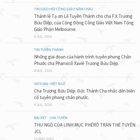
TIN GIÁO HỘI CÔNG GIÁO NĂM CHÂU
Thánh lễ Tạ ơn Lễ Tuyên Thánh cho cha F.X Trương
Bửu Diệp, của Cộng Đồng Công Giáo Việt Nam Tổng
Giáo Phận Melbourne.
8 JUL, 2026
TIN TUYÊN THÁNH
Những giai đoạn của hành trình tuyên phong Chân
Phước cha Phanxicô Xaviê Trương Bửu Diệp.
8 JUL, 2026
VATICAN - VIỆT NGỮ
Cha Trương Bửu Diệp: Đức Thánh Cha nhắc đến biến
cố tuyên phong chân phước.
6 JUL, 2026
BÀI VIẾT - CHA TUYÊN
THƯ NGỎ CỦA LINH MỤC PHÊRÔ TRẦN THẾ TUYÊN
JCL
21 MAY, 2015