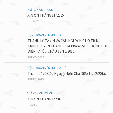
Ý LỄ - XIN ƠN - TẠ ƠN
XIN ƠN THÁNG 11/2015.
8 NOV, 2015
CỘNG ĐOÀN MẾN MỘ CHA DIỆP
THÁNH LỄ TẠ ƠN VÀ CẦU NGUYỆN CHO TIẾN
TRÌNH TUYÊN THÁNH CHA Phanxicô TRƯƠNG BỬU
DIỆP TẠI ÚC CHÂU 13/11/2015.
25 NOV, 2015
CỘNG ĐOÀN MẾN MỘ CHA DIỆP
Thánh Lễ và Cầu Nguyện bên Cha Diệp 11/12/2015.
15 DEC, 2015
Ý LỄ - XIN ƠN - TẠ ƠN
XIN ƠN THÁNG 1/2016.
9 JAN, 2016