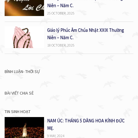
Niên – Năm C.
25 OCTOBER, 2025
Giáo lý Phúc Âm Chúa Nhật XXIX Thường
Niên – Năm C.
18 OCTOBER, 2025
BÌNH LUẬN- THỜI SỰ
BÀI VIẾT CHIA SẺ
TIN SINH HOẠT
NAM ÚC: THÁNG 5 DÂNG HOA KÍNH ĐỨC
MẸ.
9 MAY, 2024