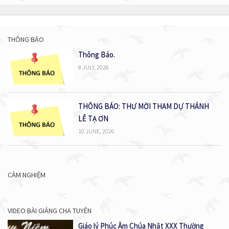
bài
viết
THÔNG BÁO
Thông Báo.
8 JULY, 2026
THÔNG BÁO: THƯ MỜI THAM DỰ THÁNH
LỄ TẠ ƠN
10 JUNE, 2026
CẢM NGHIỆM
VIDEO BÀI GIẢNG CHA TUYÊN
Giáo lý Phúc Âm Chúa Nhật XXX Thường