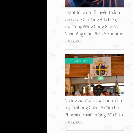
a mẹ
Thánh lễ Tạ ơn Lễ Tuyên Thánh
m Người
cho cha F.X Trương Bửu Diệp,
iến
của Cộng Đồng Công Giáo Việt
 đã
Nam Tổng Giáo Phận Melbourne.
Chúa
8 JULY, 2026
đầu lòng
i thánh
TIN TUYÊN THÁNH
cũng để
a, như
úa, là
hay một
 người
Những giai đoạn của hành trình
l.
tuyên phong Chân Phước cha
Phanxicô Xaviê Trương Bửu Diệp.
: Ông
8 JULY, 2026
n thúc
hi hành