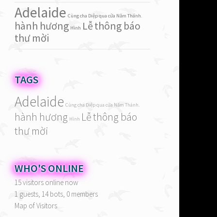
Adelaide
Cùng cha Diệp qua cửa Năm Thánh.
II. Dẫn gi
hành hương
Lễ
thông báo
Hình
thư mời
Luật Môsê
Luật Môsê 
sinh con t
TAGS
phải được
Adelaide
mãn thời 
Cùng cha Diệp qua cửa Năm Thánh.
hành hương
Lễ
thông báo
vào bất c
Hình
thư mời
mươi, bà 
con chiên
làm lễ tạ
WHO'S ONLINE
2 bồ câu 
15 visitors online now
Tại sao p
1 guests,
14 bots,
0 members
Map of Visitors
chiên hay