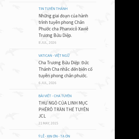
Nadarét. 
TIN TUYÊN THÁNH
Những giai đoạn của hành
Thiên Chú
trình tuyên phong Chân
Phước cha Phanxicô Xaviê
Trương Bửu Diệp.
8 JUL, 2026
VATICAN - VIỆT NGỮ
Cha Trương Bửu Diệp: Đức
Thánh Cha nhắc đến biến cố
tuyên phong chân phước.
6 JUL, 2026
BÀI VIẾT - CHA TUYÊN
THƯ NGỎ CỦA LINH MỤC
PHÊRÔ TRẦN THẾ TUYÊN
JCL
21 MAY, 2015
Ý LỄ - XIN ƠN - TẠ ƠN