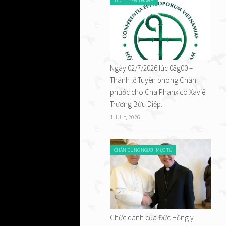
TIN TUYÊN THÁNH
Ngày 02/7/2026 lúc 08g00 –
Thánh lễ Tuyên phong Chân
phước cho Cha Phanxicô Xaviê
Trương Bửu Diệp.
1 JULY, 2026
a trong
 người
CHÂN DUNG NGƯỜI MỤC TỬ
n giáo.
 người.
Chức danh của Đức Hồng y