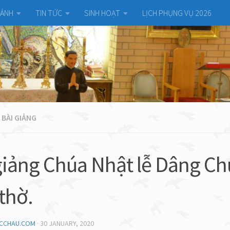
HÁNH
TIN TỨC
SINH HOẠT
LỊCH PHỤNG VỤ 2026
 BÀI GIẢNG
giảng Chúa Nhật lễ Dâng Ch
thờ.
UCCHAU.COM
·
30 JANUARY, 2020