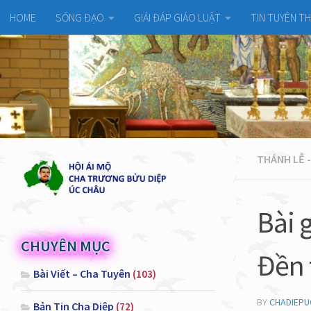
HOME
SỐNG ĐẠO
GIẢI ĐÁP GIÁO LUẬT
TIN TUYÊN T
THÁNH LỄ -
Bài 
CHUYÊN MỤC
Đền 
Bài Viết – Cha Tuyên
(103)
BY
CHADIEP
Bản Tin Cha Diệp
(72)