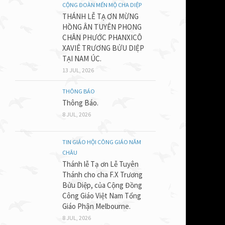
CỘNG ĐOÀN MẾN MỘ CHA DIỆP
cho Người
THÁNH LỄ TẠ ƠN MỪNG
chúc tụng
HỒNG ÂN TUYÊN PHONG
CHÂN PHƯỚC PHANXICÔ
đi bình an
XAVIÊ TRƯƠNG BỬU DIỆP
độ của Ch
TẠI NAM ÚC.
các lương
13 JUL, 2026
ngạc về n
THÔNG BÁO
nói với Ma
Thông Báo.
người tro
8 JUL, 2026
cho người
để tâm tư 
TIN GIÁO HỘI CÔNG GIÁO NĂM
con ông Ph
CHÂU
Thánh lễ Tạ ơn Lễ Tuyên
sống với 
Thánh cho cha F.X Trương
Bà không 
Bửu Diệp, của Cộng Đồng
Chính giờ 
Công Giáo Việt Nam Tổng
Giáo Phận Melbourne.
tất cả nh
8 JUL, 2026
hoàn tất m