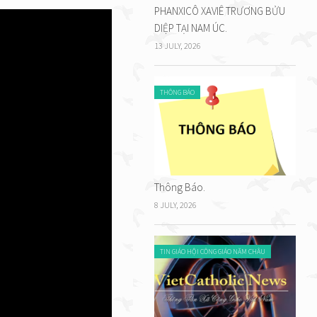
PHANXICÔ XAVIÊ TRƯƠNG BỬU
SHARE
DIỆP TẠI NAM ÚC.
13 JULY, 2026
THÔNG BÁO
Thông Báo.
8 JULY, 2026
TIN GIÁO HỘI CÔNG GIÁO NĂM CHÂU
 Kitô
nh tẩy