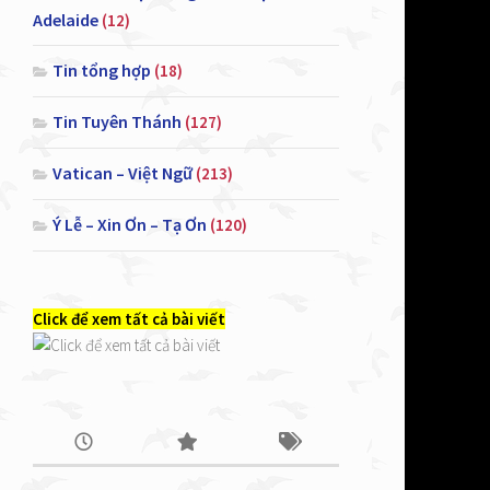
Adelaide
(12)
Tin tổng hợp
(18)
Tin Tuyên Thánh
(127)
Vatican – Việt Ngữ
(213)
Ý Lễ – Xin Ơn – Tạ Ơn
(120)
Click để xem tất cả bài viết
cặp bồ câ
công chính
Thánh Thầ
sẽ không 
giục, ông