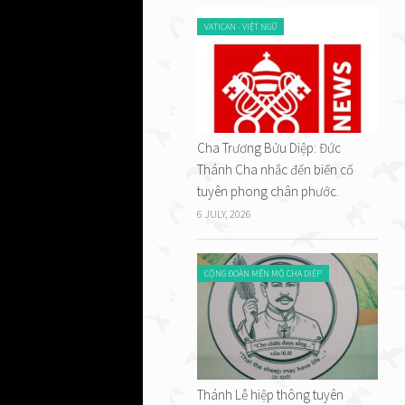
mình, và
VATICAN - VIỆT NGỮ
húa ra
 ơn cứu
hiếu soi
u kinh
à và
Cha Trương Bửu Diệp: Đức
Thánh Cha nhắc đến biến cố
hiều
tuyên phong chân phước.
ục tiêu
6 JULY, 2026
m hồn bà
nna,
bà đã
CỘNG ĐOÀN MẾN MỘ CHA DIỆP
tư tuổi.
Chúa.
su cho
 bà
Thánh Lễ hiệp thông tuyên
nh là