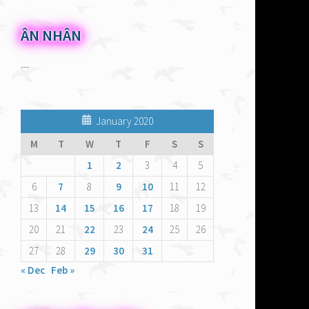
khi đem c
dâng tron
ÂN NHÂN
Người Do 
---
dùng chiê
lễ toàn th
Chúa xin ơ
January 2020
Nên người
M
T
W
T
F
S
S
bò trong 
1
2
3
4
5
để khách
6
7
8
9
10
11
12
mua và th
13
14
15
16
17
18
19
bàn thờ C
lỗi lầm mì
20
21
22
23
24
25
26
27
28
29
30
31
Đêm Vượt 
« Dec
Feb »
trọn, lấy
máu chiên,