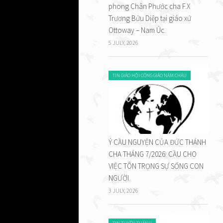
phong Chân Phước cha F.X
nghĩa
Trương Bửu Diệp tại giáo xứ
Ottoway – Nam Úc.
5 JULY, 2026
TIN GIÁO HỘI CÔNG GIÁO NĂM CHÂU
Ý CẦU NGUYỆN CỦA ĐỨC THÁNH
CHA THÁNG 7/2026: CẦU CHO
VIỆC TÔN TRỌNG SỰ SỐNG CON
NGƯỜI.
3 JULY, 2026