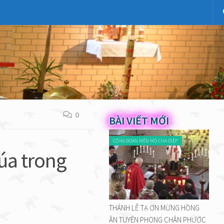
0
BÀI VIẾT MỚI
CỘNG ĐOÀN MẾN MỘ CHA DIỆP
úa trong
THÁNH LỄ TẠ ƠN MỪNG HỒNG
ÂN TUYÊN PHONG CHÂN PHƯỚC