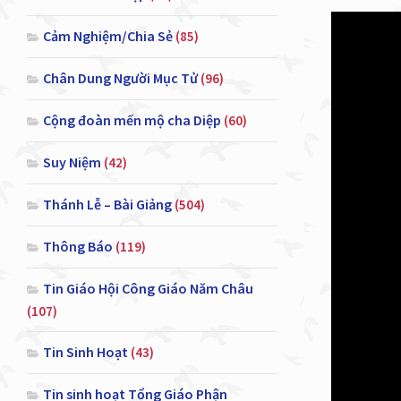
Cảm Nghiệm/Chia Sẻ
(85)
Chân Dung Người Mục Tử
(96)
Cộng đoàn mến mộ cha Diệp
(60)
A. Video b
Suy Niệm
(42)
Thánh Lễ – Bài Giảng
(504)
Thông Báo
(119)
Tin Giáo Hội Công Giáo Năm Châu
B. Bản vă
(107)
Tin Sinh Hoạt
(43)
Tin sinh hoạt Tổng Giáo Phận