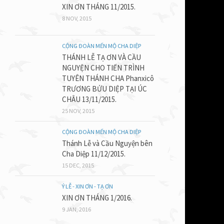
XIN ƠN THÁNG 11/2015.
8 NOV, 2015
CỘNG ĐOÀN MẾN MỘ CHA DIỆP
THÁNH LỄ TẠ ƠN VÀ CẦU
NGUYỆN CHO TIẾN TRÌNH
TUYÊN THÁNH CHA Phanxicô
TRƯƠNG BỬU DIỆP TẠI ÚC
CHÂU 13/11/2015.
I. Sứ điệp
25 NOV, 2015
Dâng Chúa
CỘNG ĐOÀN MẾN MỘ CHA DIỆP
Thánh Lễ và Cầu Nguyện bên
đời như m
Cha Diệp 11/12/2015.
phải được
15 DEC, 2015
Chúa sinh 
Ý LỄ - XIN ƠN - TẠ ƠN
XIN ƠN THÁNG 1/2016.
Chúa là án
9 JAN, 2016
Người ta 