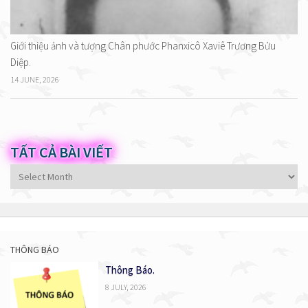
Giới thiệu ảnh và tượng Chân phước Phanxicô Xaviê Trương Bửu
Diệp.
14 JUNE, 2026
TẤT CẢ BÀI VIẾT
Tất
cả
bài
viết
THÔNG BÁO
Thông Báo.
8 JULY, 2026