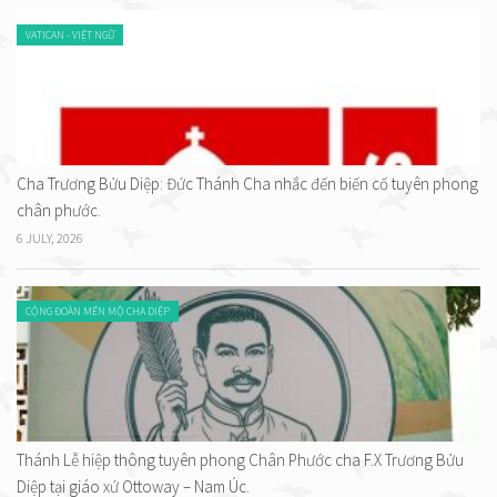
VATICAN - VIỆT NGỮ
Cha Trương Bửu Diệp: Đức Thánh Cha nhắc đến biến cố tuyên phong
chân phước.
6 JULY, 2026
CỘNG ĐOÀN MẾN MỘ CHA DIỆP
Thánh Lễ hiệp thông tuyên phong Chân Phước cha F.X Trương Bửu
Diệp tại giáo xứ Ottoway – Nam Úc.