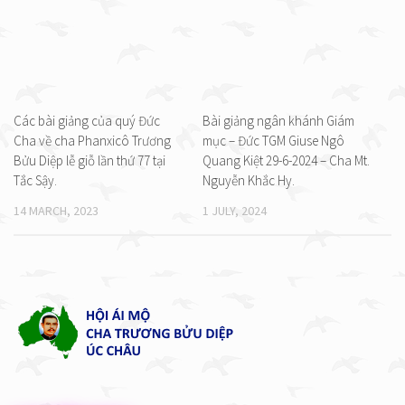
Các bài giảng của quý Đức
Bài giảng ngân khánh Giám
Cha về cha Phanxicô Trương
mục – Đức TGM Giuse Ngô
Bửu Diệp lễ giỗ lần thứ 77 tại
Quang Kiệt 29-6-2024 – Cha Mt.
Tắc Sậy.
Nguyễn Khắc Hy.
14 MARCH, 2023
1 JULY, 2024