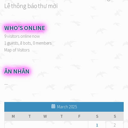
Lễ
thông báo
thư mời
WHO'S ONLINE
9 visitors online now
1 guests,
8 bots,
0 members
Map of Visitors
ÂN NHÂN
---
March 2025
M
T
W
T
F
S
S
1
2