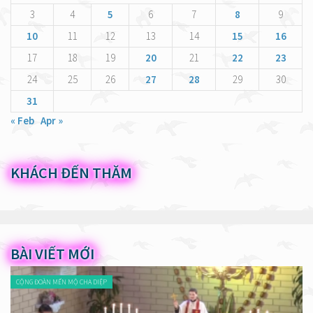
3
4
5
6
7
8
9
10
11
12
13
14
15
16
17
18
19
20
21
22
23
24
25
26
27
28
29
30
31
« Feb
Apr »
KHÁCH ĐẾN THĂM
BÀI VIẾT MỚI
CỘNG ĐOÀN MẾN MỘ CHA DIỆP