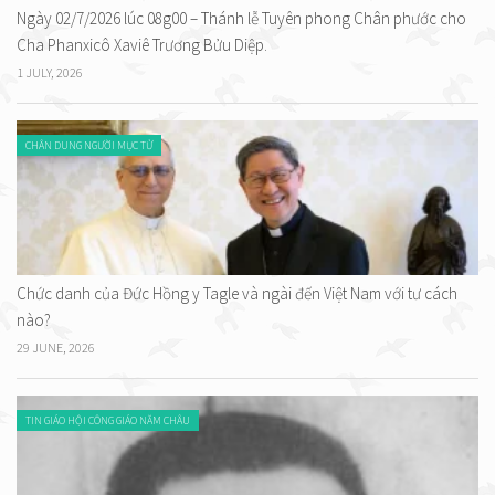
Ngày 02/7/2026 lúc 08g00 – Thánh lễ Tuyên phong Chân phước cho
Cha Phanxicô Xaviê Trương Bửu Diệp.
1 JULY, 2026
CHÂN DUNG NGƯỜI MỤC TỬ
Chức danh của Đức Hồng y Tagle và ngài đến Việt Nam với tư cách
nào?
29 JUNE, 2026
TIN GIÁO HỘI CÔNG GIÁO NĂM CHÂU