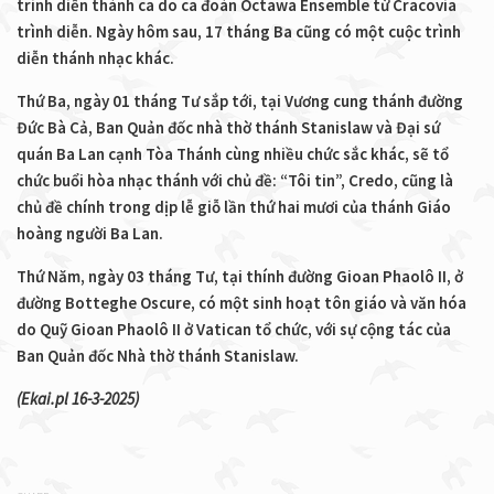
trình diễn thánh ca do ca đoàn Octawa Ensemble từ Cracovia
trình diễn. Ngày hôm sau, 17 tháng Ba cũng có một cuộc trình
diễn thánh nhạc khác.
Thứ Ba, ngày 01 tháng Tư sắp tới, tại Vương cung thánh đường
Đức Bà Cả, Ban Quản đốc nhà thờ thánh Stanislaw và Đại sứ
quán Ba Lan cạnh Tòa Thánh cùng nhiều chức sắc khác, sẽ tổ
chức buổi hòa nhạc thánh với chủ đề: “Tôi tin”, Credo, cũng là
chủ đề chính trong dịp lễ giỗ lần thứ hai mươi của thánh Giáo
hoàng người Ba Lan.
Thứ Năm, ngày 03 tháng Tư, tại thính đường Gioan Phaolô II, ở
đường Botteghe Oscure, có một sinh hoạt tôn giáo và văn hóa
do Quỹ Gioan Phaolô II ở Vatican tổ chức, với sự cộng tác của
Ban Quản đốc Nhà thờ thánh Stanislaw.
(Ekai.pl 16-3-2025)