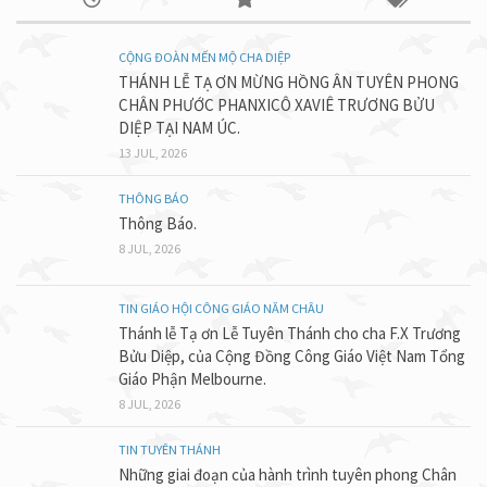
CỘNG ĐOÀN MẾN MỘ CHA DIỆP
THÁNH LỄ TẠ ƠN MỪNG HỒNG ÂN TUYÊN PHONG
CHÂN PHƯỚC PHANXICÔ XAVIÊ TRƯƠNG BỬU
DIỆP TẠI NAM ÚC.
13 JUL, 2026
THÔNG BÁO
Thông Báo.
8 JUL, 2026
TIN GIÁO HỘI CÔNG GIÁO NĂM CHÂU
Thánh lễ Tạ ơn Lễ Tuyên Thánh cho cha F.X Trương
Bửu Diệp, của Cộng Đồng Công Giáo Việt Nam Tổng
Giáo Phận Melbourne.
8 JUL, 2026
TIN TUYÊN THÁNH
Những giai đoạn của hành trình tuyên phong Chân