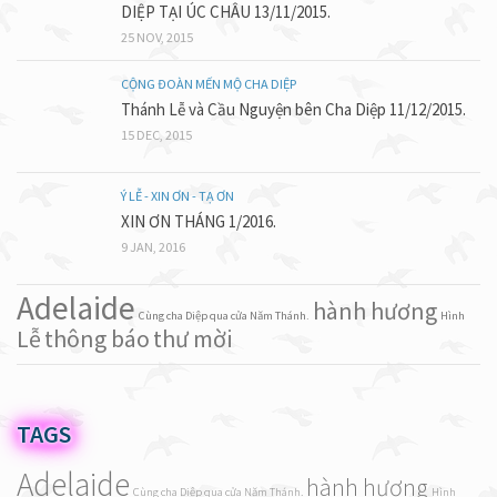
DIỆP TẠI ÚC CHÂU 13/11/2015.
25 NOV, 2015
CỘNG ĐOÀN MẾN MỘ CHA DIỆP
Thánh Lễ và Cầu Nguyện bên Cha Diệp 11/12/2015.
15 DEC, 2015
Ý LỄ - XIN ƠN - TẠ ƠN
XIN ƠN THÁNG 1/2016.
9 JAN, 2016
Adelaide
hành hương
Cùng cha Diệp qua cửa Năm Thánh.
Hình
Lễ
thông báo
thư mời
TAGS
Adelaide
hành hương
Cùng cha Diệp qua cửa Năm Thánh.
Hình