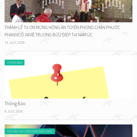
THÁNH LỄ TẠ ƠN MỪNG HỒNG ÂN TUYÊN PHONG CHÂN PHƯỚC
PHANXICÔ XAVIÊ TRƯƠNG BỬU DIỆP TẠI NAM ÚC.
13 JULY, 2026
THÔNG BÁO
Thông Báo.
8 JULY, 2026
TIN GIÁO HỘI CÔNG GIÁO NĂM CHÂU