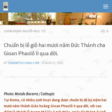
CHÂN DUNG NGƯỜI MỤC TỬ
0
Chuẩn bị lễ giỗ hai mươi năm Đức Thánh cha
Gioan Phaolô II qua đời.
BY
CHADIEPUCCHAU.COM
·
20 MARCH, 2025
Photo: Moisés Becerra / Cathopic
Tại Roma, có nhiều sinh hoạt đang được chuẩn bị để kỷ niệm hai
mươi năm thánh Giáo hoàng Gioan Phaolô II qua đời, với cao
điểm là thánh lễ trọng thể lúc 3 giờ chiều, ngày 02 tháng Tư tới