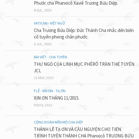
Phước cha Phanxicô Xaviê Trương Bửu Diệp.
8 JUL, 2026
VATICAN - VIỆT NGỮ
Cha Trương Bửu Diệp: Đức Thánh Cha nhắc đến biến
cố tuyên phong chân phước.
6 JUL, 2026
BÀI VIẾT - CHA TUYÊN
THƯ NGỎ CỦA LINH MỤC PHÊRÔ TRẦN THẾ TUYÊN
JCL
21 MAY, 2015
Ý LỄ - XIN ƠN - TẠ ƠN
XIN ƠN THÁNG 11/2015.
8 NOV, 2015
CỘNG ĐOÀN MẾN MỘ CHA DIỆP
THÁNH LỄ TẠ ƠN VÀ CẦU NGUYỆN CHO TIẾN
TRÌNH TUYÊN THÁNH CHA Phanxicô TRƯƠNG BỬU