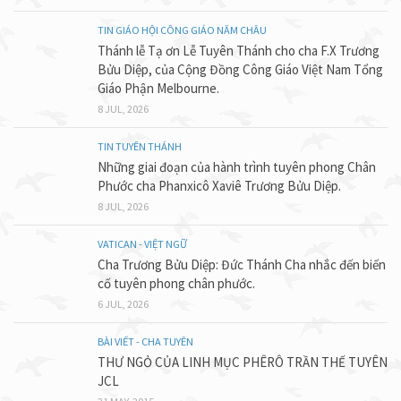
TIN GIÁO HỘI CÔNG GIÁO NĂM CHÂU
Thánh lễ Tạ ơn Lễ Tuyên Thánh cho cha F.X Trương
Bửu Diệp, của Cộng Đồng Công Giáo Việt Nam Tổng
Giáo Phận Melbourne.
8 JUL, 2026
TIN TUYÊN THÁNH
Những giai đoạn của hành trình tuyên phong Chân
Phước cha Phanxicô Xaviê Trương Bửu Diệp.
8 JUL, 2026
VATICAN - VIỆT NGỮ
Cha Trương Bửu Diệp: Đức Thánh Cha nhắc đến biến
cố tuyên phong chân phước.
6 JUL, 2026
BÀI VIẾT - CHA TUYÊN
THƯ NGỎ CỦA LINH MỤC PHÊRÔ TRẦN THẾ TUYÊN
JCL