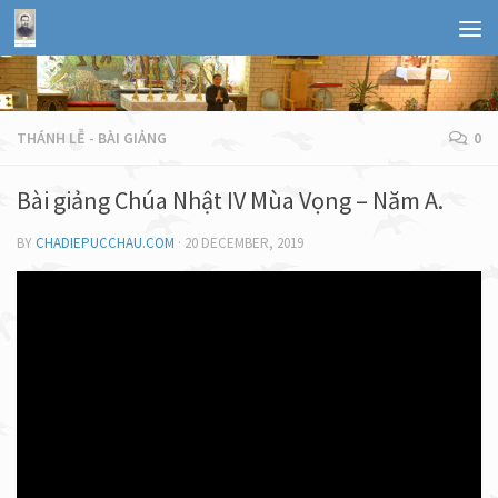
THÁNH LỄ - BÀI GIẢNG
0
Bài giảng Chúa Nhật IV Mùa Vọng – Năm A.
BY
CHADIEPUCCHAU.COM
·
20 DECEMBER, 2019
Ma-ri-a và Giu-se,
Thành hôn chồng vợ, vẫn e giữ mình.
Báo tin, Con Chúa, giáng sinh,
Cung lòng thánh mẫu đồng trinh vẹn toàn.
Biết tin cay đắng bồ hòn,