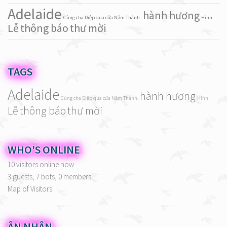
Adelaide
hành hương
Cùng cha Diệp qua cửa Năm Thánh.
Hình
Lễ
thông báo
thư mời
TAGS
Adelaide
hành hương
Cùng cha Diệp qua cửa Năm Thánh.
Hình
Lễ
thông báo
thư mời
WHO'S ONLINE
10 visitors online now
3 guests,
7 bots,
0 members
Map of Visitors
ÂN NHÂN