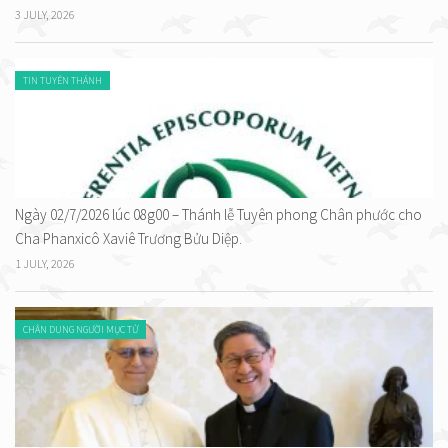
3 JULY, 2026
TIN TUYÊN THÁNH
Ngày 02/7/2026 lúc 08g00 – Thánh lễ Tuyên phong Chân phước cho
Cha Phanxicô Xaviê Trương Bửu Diệp.
1 JULY, 2026
CHÂN DUNG NGƯỜI MỤC TỬ