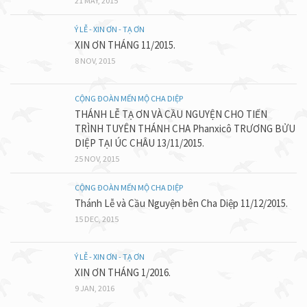
21 MAY, 2015
Ý LỄ - XIN ƠN - TẠ ƠN
XIN ƠN THÁNG 11/2015.
8 NOV, 2015
CỘNG ĐOÀN MẾN MỘ CHA DIỆP
THÁNH LỄ TẠ ƠN VÀ CẦU NGUYỆN CHO TIẾN
TRÌNH TUYÊN THÁNH CHA Phanxicô TRƯƠNG BỬU
DIỆP TẠI ÚC CHÂU 13/11/2015.
25 NOV, 2015
CỘNG ĐOÀN MẾN MỘ CHA DIỆP
Thánh Lễ và Cầu Nguyện bên Cha Diệp 11/12/2015.
15 DEC, 2015
Ý LỄ - XIN ƠN - TẠ ƠN
XIN ƠN THÁNG 1/2016.
9 JAN, 2016