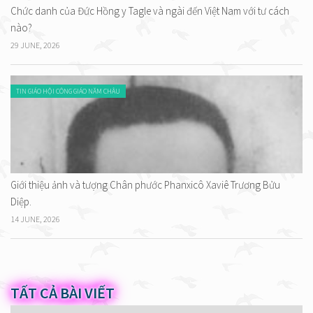
Chức danh của Đức Hồng y Tagle và ngài đến Việt Nam với tư cách
nào?
29 JUNE, 2026
TIN GIÁO HỘI CÔNG GIÁO NĂM CHÂU
Giới thiệu ảnh và tượng Chân phước Phanxicô Xaviê Trương Bửu
Diệp.
14 JUNE, 2026
TẤT CẢ BÀI VIẾT
Tất