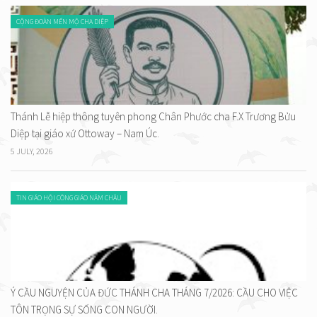
CỘNG ĐOÀN MẾN MỘ CHA DIỆP
Thánh Lễ hiệp thông tuyên phong Chân Phước cha F.X Trương Bửu
Diệp tại giáo xứ Ottoway – Nam Úc.
5 JULY, 2026
TIN GIÁO HỘI CÔNG GIÁO NĂM CHÂU
Ý CẦU NGUYỆN CỦA ĐỨC THÁNH CHA THÁNG 7/2026: CẦU CHO VIỆC
TÔN TRỌNG SỰ SỐNG CON NGƯỜI.