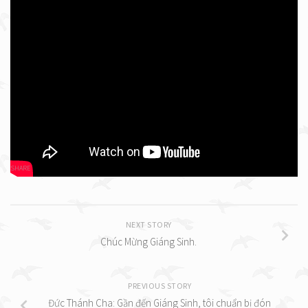
có thể tha thứ cho những người xúc phạm đến tôi, đó mới là một
hành động bác ái thực sự. Tôi đã chết đi một phần và cái chết ấy
sẽ được Thiên Chúa của lòng nhân từ đón nhận như là lễ hy sinh
đích thực”.
Dấu chứng Emmanuel, Chúa ở cùng chúng ta là đến với người
mình ghét hay ghét mình.
SHARE
NEXT STORY
Chúc Mừng Giáng Sinh.
PREVIOUS STORY
Đức Thánh Cha: Gần đến Giáng Sinh, tôi chuẩn bị đón