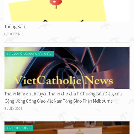
Thông Báo.
8 JULY, 2026
TIN GIÁO HỘI CÔNG GIÁO NĂM CHÂU
Thánh lễ Tạ ơn Lễ Tuyên Thánh cho cha F.X Trương Bửu Diệp, của
Cộng Đồng Công Giáo Việt Nam Tổng Giáo Phận Melbourne.
8 JULY, 2026
TIN TUYÊN THÁNH