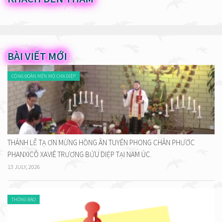
BÀI VIẾT MỚI
CỘNG ĐOÀN MẾN MỘ CHA DIỆP
THÁNH LỄ TẠ ƠN MỪNG HỒNG ÂN TUYÊN PHONG CHÂN PHƯỚC
PHANXICÔ XAVIÊ TRƯƠNG BỬU DIỆP TẠI NAM ÚC.
13 JULY, 2026
THÔNG BÁO