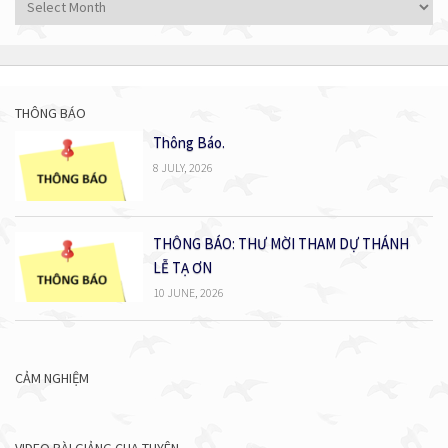
cả
bài
viết
THÔNG BÁO
Thông Báo.
8 JULY, 2026
THÔNG BÁO: THƯ MỜI THAM DỰ THÁNH
LỄ TẠ ƠN
10 JUNE, 2026
CẢM NGHIỆM
VIDEO BÀI GIẢNG CHA TUYÊN