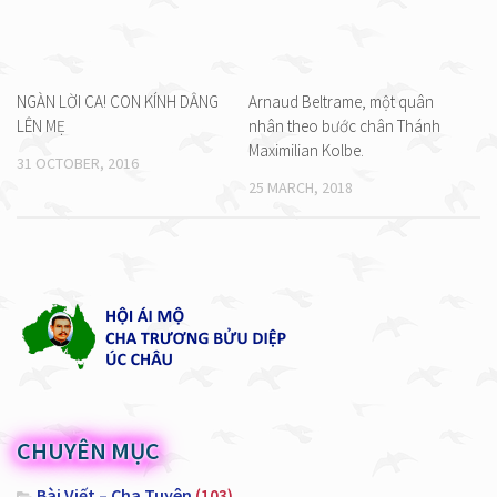
NGÀN LỜI CA! CON KÍNH DÂNG
Arnaud Beltrame, một quân
LÊN MẸ
nhân theo bước chân Thánh
Maximilian Kolbe.
31 OCTOBER, 2016
25 MARCH, 2018
CHUYÊN MỤC
Bài Viết – Cha Tuyên
(103)