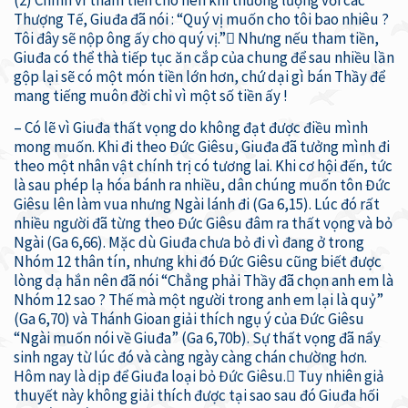
Thượng Tế, Giuđa đã nói : “Quý vị muốn cho tôi bao nhiêu ?
Tôi đây sẽ nộp ông ấy cho quý vị.” Nhưng nếu tham tiền,
Giuđa có thể thà tiếp tục ăn cắp của chung để sau nhiều lần
gộp lại sẽ có một món tiền lớn hơn, chứ dại gì bán Thầy để
mang tiếng muôn đời chỉ vì một số tiền ấy !
– Có lẽ vì Giuđa thất vọng do không đạt được điều mình
mong muốn. Khi đi theo Đức Giêsu, Giuđa đã tưởng mình đi
theo một nhân vật chính trị có tương lai. Khi cơ hội đến, tức
là sau phép lạ hóa bánh ra nhiều, dân chúng muốn tôn Đức
Giêsu lên làm vua nhưng Ngài lánh đi (Ga 6,15). Lúc đó rất
nhiều người đã từng theo Đức Giêsu đâm ra thất vọng và bỏ
Ngài (Ga 6,66). Mặc dù Giuđa chưa bỏ đi vì đang ở trong
Nhóm 12 thân tín, nhưng khi đó Đức Giêsu cũng biết được
lòng dạ hắn nên đã nói “Chẳng phải Thầy đã chọn anh em là
Nhóm 12 sao ? Thế mà một người trong anh em lại là quỷ”
(Ga 6,70) và Thánh Gioan giải thích ngụ ý của Đức Giêsu
“Ngài muốn nói về Giuđa” (Ga 6,70b). Sự thất vọng đã nẩy
sinh ngay từ lúc đó và càng ngày càng chán chường hơn.
Hôm nay là dịp để Giuđa loại bỏ Đức Giêsu. Tuy nhiên giả
thuyết này không giải thích được tại sao sau đó Giuđa hối