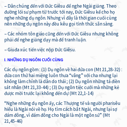
– Dân chúng đến với Đức Giêsu để nghe Ngài giảng. Theo
đường lối sư phạm từ trước tới nay, Đức Giêsu kể cho họ
nghe những dụ ngôn. Nhưng vì đây là thời gian cuối cùng
nên những dụ ngôn này đều kêu gọi tỉnh thức sẵn sàng.
– Các nhóm tôn giáo cũng đến với Đức Giêsu nhưng không
phải để nghe giảng dạy mà để tranh luận.
– Giuđa xúc tiến việc nộp Đức Giêsu.
I. NHỮNG DỤ NGÔN CUỐI CÙNG
Các dụ ngôn gồm : (1) Dụ ngôn về hai đứa con (Mt 21,28-32) :
đứa con thứ hai miệng luôn thưa “vâng” với cha nhưng lại
không làm chính là dân do thái ; (2) Dụ ngôn những tá điền
sát nhân (Mt 21,33-44) ; (3) Dụ ngôn tiệc cưới mà những kẻ
được mời trước lại không đến dự (Mt 22,1-14)
“Nghe những dụ ngôn ấy, các Thượng tế và người pharisêu
hiểu là Ngài nói về họ. Họ tìm cách bắt Ngài, nhưng lại sợ
đám đông, vì đám đông cho Ngài là một ngôn sứ” (Mt
21,45-46)