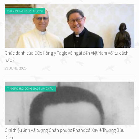
CHÂN DUNG NGƯỜI MỤC TỬ
Chức danh của Đức Hồng y Tagle và ngài đến Việt Nam với tư cách
nào?
29 JUNE, 2026
TIN GIÁO HỘI CÔNG GIÁO NĂM CHÂU
Giới thiệu ảnh và tượng Chân phước Phanxicô Xaviê Trương Bửu
Diệp.