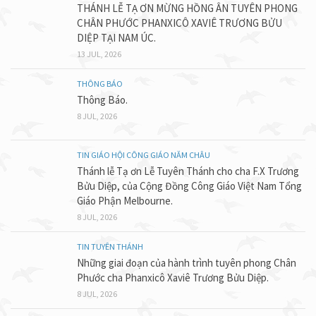
THÁNH LỄ TẠ ƠN MỪNG HỒNG ÂN TUYÊN PHONG
CHÂN PHƯỚC PHANXICÔ XAVIÊ TRƯƠNG BỬU
DIỆP TẠI NAM ÚC.
13 JUL, 2026
THÔNG BÁO
Thông Báo.
8 JUL, 2026
TIN GIÁO HỘI CÔNG GIÁO NĂM CHÂU
Thánh lễ Tạ ơn Lễ Tuyên Thánh cho cha F.X Trương
Bửu Diệp, của Cộng Đồng Công Giáo Việt Nam Tổng
Giáo Phận Melbourne.
8 JUL, 2026
TIN TUYÊN THÁNH
Những giai đoạn của hành trình tuyên phong Chân
Phước cha Phanxicô Xaviê Trương Bửu Diệp.
8 JUL, 2026