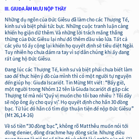
III. GIUĐA ÂM MƯU NỘP THẦY
Những dụ ngôn của Đức Giêsu đã làm cho các Thượng Tế,
kinh sư và biệt phái tức bực. Những cuộc tranh luận càng
khiến họ giận dữ thêm. Và những lời trách mắng thẳng
thừng của Đức Giêsu lại như đổ thêm dầu vào lửa. Tất cả
các yếu tố ấy cộng lại khiến họ quyết định sẽ tiêu diệt Ngài.
Tuy nhiên họ chưa dám ra tay vì sợ dân chúng khi ấy đang
rất ủng hộ Đức Giêsu.
Đang lúc các Thượng Tế, kinh sư và biệt phái chưa biết làm
sao để thực hiện ý đồ của mình thì có một người tự nguyện
đến giúp họ : Giuđa Iscariốt. Tin Mừng Mt viết : “Bấy giờ,
một người trong Nhóm 12 tên là Giuđa Iscariốt đi gặp các
Thượng tế mà nói ‘Quý vị muốn cho tôi bao nhiêu ? Tôi đây
sẽ nộp ông ấy cho quý vị’. Họ quyết định cho hắn 30 đồng
bạc. Từ lúc đó hắn cố tìm dịp thuận tiện để nộp Đức Giêsu”
(Mt 26,14-16)
Về số tiền “30 đồng bạc”, không rõ Matthêu muốn nói tới
đồng denier, đồng drachme hay đồng sicle. Nhưng điều
quan trọng là giá trị số tiền đó và nhất là ý nghĩa của nó. (1)