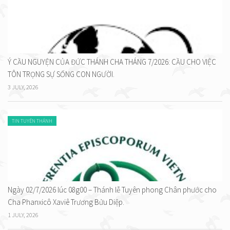
Ý CẦU NGUYỆN CỦA ĐỨC THÁNH CHA THÁNG 7/2026: CẦU CHO VIỆC
TÔN TRỌNG SỰ SỐNG CON NGƯỜI.
3 JULY, 2026
TIN TUYÊN THÁNH
Ngày 02/7/2026 lúc 08g00 – Thánh lễ Tuyên phong Chân phước cho
Cha Phanxicô Xaviê Trương Bửu Diệp.
1 JULY, 2026