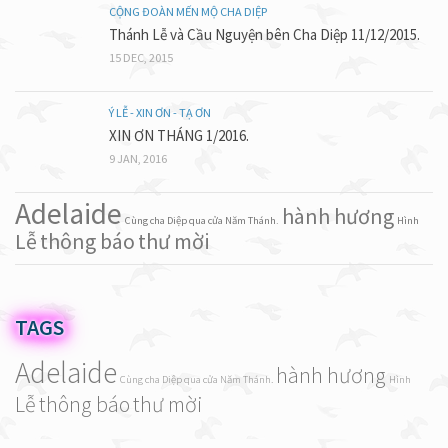
CỘNG ĐOÀN MẾN MỘ CHA DIỆP
Thánh Lễ và Cầu Nguyện bên Cha Diệp 11/12/2015.
15 DEC, 2015
Ý LỄ - XIN ƠN - TẠ ƠN
XIN ƠN THÁNG 1/2016.
9 JAN, 2016
Adelaide
hành hương
Cùng cha Diệp qua cửa Năm Thánh.
Hình
Lễ
thông báo
thư mời
TAGS
Adelaide
hành hương
Cùng cha Diệp qua cửa Năm Thánh.
Hình
Lễ
thông báo
thư mời