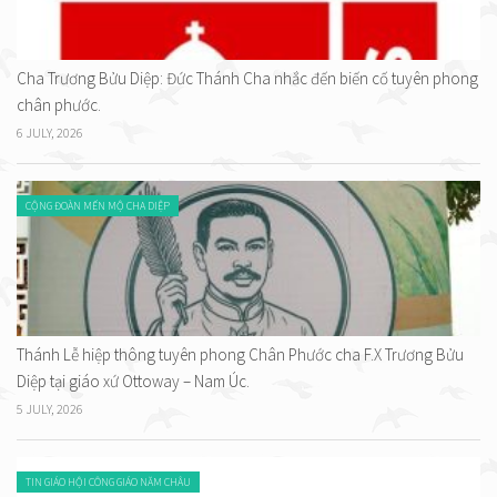
Cha Trương Bửu Diệp: Đức Thánh Cha nhắc đến biến cố tuyên phong
chân phước.
6 JULY, 2026
CỘNG ĐOÀN MẾN MỘ CHA DIỆP
Thánh Lễ hiệp thông tuyên phong Chân Phước cha F.X Trương Bửu
Diệp tại giáo xứ Ottoway – Nam Úc.
5 JULY, 2026
TIN GIÁO HỘI CÔNG GIÁO NĂM CHÂU