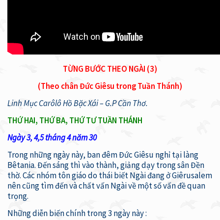
TỪNG BƯỚC THEO NGÀI (3)
(Theo chân Đức Giêsu trong Tuần Thánh)
Linh Mục Carôlô Hồ Bặc Xái – G.P Cần Thơ.
THỨ HAI, THỨ BA, THỨ TƯ TUẦN THÁNH
Ngày 3, 4,5 tháng 4 năm 30
Trong những ngày này, ban đêm Đức Giêsu nghỉ tại làng
Bêtania. Đến sáng thì vào thành, giảng dạy trong sân Đền
thờ. Các nhóm tôn giáo do thái biết Ngài đang ở Giêrusalem
nên cũng tìm đến và chất vấn Ngài về một số vấn đề quan
trọng.
Những diễn biến chính trong 3 ngày này :