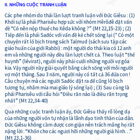
II. NHỮNG CUỘC TRANH LUẬN
Các phe nhóm do thái lần lượt tranh luận với Đức Giêsu : (1)
Khởi sự là phái Pharisêu hợp sức với nhóm Hêrôđê đặt vấn
đề “Có nên nộp thuế cho Xêda không ?” (Mt 22,15-23) ; (2)
Tiếp đến là phái Sađóc với vấn đề kẻ chết sống lại (* Có một
chuyện rất lố bịch trong sách Talmud (sách sưu tập các
giáo huấn của giới Rabbi) : một người do thái kia có 12 anh
em và những người này đều lần lượt chết cả. Theo luật “thế
huynh” (lévirat), người này phải cưới những người vợ góa
kia. Vậy người nầy giải quyết bằng cách sống với mỗi người
vợ một tháng. Sau 3 năm, người này có tất cả 36 đứa con !
Câu chuyện mà các người Sađóc đặt ra để cũng lố bịch
tương tự, nhằm mỉa mai giáo lý sống lại) ; (3) Sau cùng là
phái Pharisêu với câu hỏi “Điều răn nào là điều răn trọng
nhất” (Mt 22,34-40)
Qua những cuộc tranh luận ấy, Đức Giêsu thấy rõ lòng dạ
của những người vốn tự nhận là lãnh đạo tinh thần của dân.
Đức Giêsu không cầm được cơn giận nên trách mắng họ rất
nặng lời : “Khốn cho các ngươi hỡi những người giả hình…”
(Mt 23,1-36)