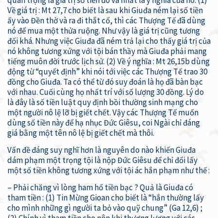
Về giá trị : Mt 27,7 cho biết là sau khi Giuđa ném lại số tiền
ấy vào Đền thờ và ra đi thắt cổ, thì các Thượng Tế đã dùng
nó để mua một thửa ruộng. Như vậy là giá trị cũng tương
đối khá. Nhưng việc Giuđa đã ném trả lại cho thấy giá trị của
nó không tương xứng với tội bán thầy mà Giuđa phải mang
tiếng muôn đời trước lịch sử. (2) Về ý nghĩa : Mt 26,15b dùng
động từ “quyết định” khi nói tới việc các Thượng Tế trao 30
đồng cho Giuđa. Ta có thể từ đó suy đoán là họ đã bàn bạc
với nhau. Cuối cùng họ nhất trí với số lượng 30 đồng. Lý do
là đây là số tiền luật quy định bồi thường sinh mạng cho
một người nô lệ lỡ bị giết chết. Vậy các Thượng Tế muốn
dùng số tiền này để hạ nhục Đức Giêsu, coi Ngài chỉ đáng
giá bằng một tên nô lệ bị giết chết mà thôi.
Vấn đề đáng suy nghĩ hơn là nguyên do nào khiến Giuđa
dám phạm một trọng tội là nộp Đức Giêsu để chỉ đổi lấy
một số tiền không tương xứng với tội ác hắn phạm như thế :
– Phải chăng vì lòng ham hố tiền bạc ? Quả là Giuđa có
tham tiền : (1) Tin Mừng Gioan cho biết là “hắn thường lấy
cho mình những gì người ta bỏ vào quỹ chung” (Ga 12,6) ;
(2) Chính vì tham tiền cho nên khi thương lượng với các