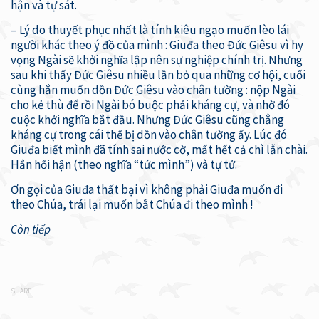
hận và tự sát.
– Lý do thuyết phục nhất là tính kiêu ngạo muốn lèo lái
người khác theo ý đồ của mình : Giuđa theo Đức Giêsu vì hy
vọng Ngài sẽ khởi nghĩa lập nên sự nghiệp chính trị. Nhưng
sau khi thấy Đức Giêsu nhiều lần bỏ qua những cơ hội, cuối
cùng hắn muốn dồn Đức Giêsu vào chân tường : nộp Ngài
cho kẻ thù để rồi Ngài bó buộc phải kháng cự, và nhờ đó
cuộc khởi nghĩa bắt đầu. Nhưng Đức Giêsu cũng chẳng
kháng cự trong cái thế bị dồn vào chân tường ấy. Lúc đó
Giuđa biết mình đã tính sai nước cờ, mất hết cả chì lẫn chài.
Hắn hối hận (theo nghĩa “tức mình”) và tự tử.
Ơn gọi của Giuđa thất bại vì không phải Giuđa muốn đi
theo Chúa, trái lại muốn bắt Chúa đi theo mình !
Còn tiếp
SHARE