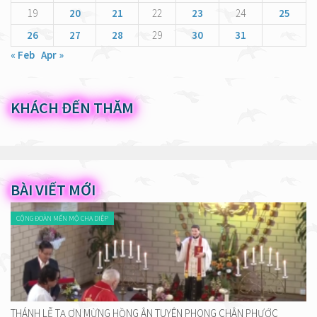
19
20
21
22
23
24
25
26
27
28
29
30
31
« Feb
Apr »
KHÁCH ĐẾN THĂM
BÀI VIẾT MỚI
CỘNG ĐOÀN MẾN MỘ CHA DIỆP
THÁNH LỄ TẠ ƠN MỪNG HỒNG ÂN TUYÊN PHONG CHÂN PHƯỚC