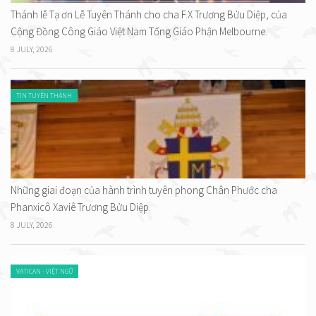
Thánh lễ Tạ ơn Lễ Tuyên Thánh cho cha F.X Trương Bửu Diệp, của
Cộng Đồng Công Giáo Việt Nam Tổng Giáo Phận Melbourne.
8 JULY, 2026
TIN TUYÊN THÁNH
Những giai đoạn của hành trình tuyên phong Chân Phước cha
Phanxicô Xaviê Trương Bửu Diệp.
8 JULY, 2026
VATICAN - VIỆT NGỮ