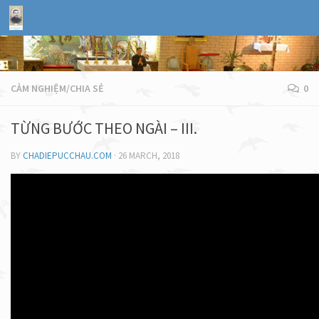
CẢM NGHIỆM/CHIA SẺ
0
TỪNG BƯỚC THEO NGÀI – III.
BY
CHADIEPUCCHAU.COM
·
26 MARCH, 2018