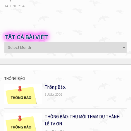
14 JUNE, 2026
TẤT CẢ BÀI VIẾT
Tất
cả
bài
viết
THÔNG BÁO
Thông Báo.
8 JULY, 2026
THÔNG BÁO: THƯ MỜI THAM DỰ THÁNH
LỄ TẠ ƠN
10 JUNE, 2026