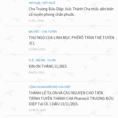
VATICAN - VIỆT NGỮ
Cha Trương Bửu Diệp: Đức Thánh Cha nhắc đến biến
cố tuyên phong chân phước.
6 JUL, 2026
BÀI VIẾT - CHA TUYÊN
THƯ NGỎ CỦA LINH MỤC PHÊRÔ TRẦN THẾ TUYÊN
JCL
21 MAY, 2015
Ý LỄ - XIN ƠN - TẠ ƠN
XIN ƠN THÁNG 11/2015.
8 NOV, 2015
CỘNG ĐOÀN MẾN MỘ CHA DIỆP
THÁNH LỄ TẠ ƠN VÀ CẦU NGUYỆN CHO TIẾN
TRÌNH TUYÊN THÁNH CHA Phanxicô TRƯƠNG BỬU
DIỆP TẠI ÚC CHÂU 13/11/2015.
25 NOV, 2015