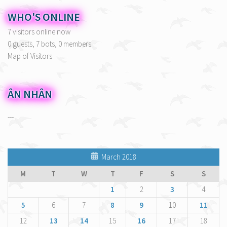
WHO'S ONLINE
7 visitors online now
0 guests,
7 bots,
0 members
Map of Visitors
ÂN NHÂN
---
March 2018
M
T
W
T
F
S
S
1
2
3
4
5
6
7
8
9
10
11
12
13
14
15
16
17
18