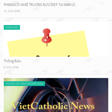
PHANXICÔ XAVIÊ TRƯƠNG BỬU DIỆP TẠI NAM ÚC.
13 JULY, 2026
THÔNG BÁO
Thông Báo.
8 JULY, 2026
TIN GIÁO HỘI CÔNG GIÁO NĂM CHÂU