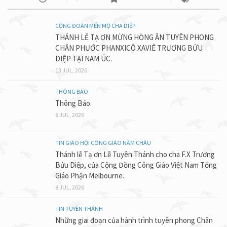
CỘNG ĐOÀN MẾN MỘ CHA DIỆP
THÁNH LỄ TẠ ƠN MỪNG HỒNG ÂN TUYÊN PHONG
CHÂN PHƯỚC PHANXICÔ XAVIÊ TRƯƠNG BỬU
DIỆP TẠI NAM ÚC.
13 JUL, 2026
THÔNG BÁO
Thông Báo.
8 JUL, 2026
TIN GIÁO HỘI CÔNG GIÁO NĂM CHÂU
Thánh lễ Tạ ơn Lễ Tuyên Thánh cho cha F.X Trương
Bửu Diệp, của Cộng Đồng Công Giáo Việt Nam Tổng
Giáo Phận Melbourne.
8 JUL, 2026
TIN TUYÊN THÁNH
Những giai đoạn của hành trình tuyên phong Chân