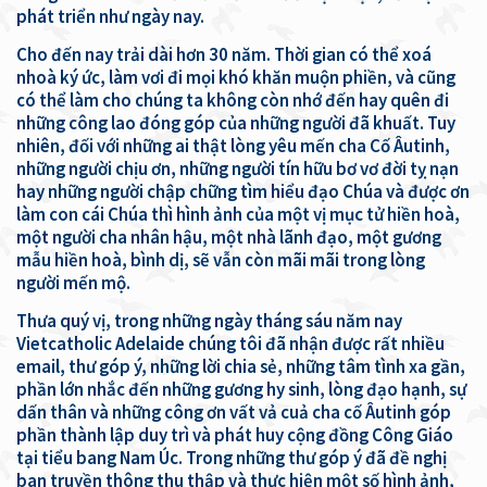
phát triển như ngày nay.
Cho đến nay trải dài hơn 30 năm. Thời gian có thể xoá
nhoà ký ức, làm vơi đi mọi khó khăn muộn phiền, và cũng
có thể làm cho chúng ta không còn nhớ đến hay quên đi
những công lao đóng góp của những người đã khuất. Tuy
nhiên, đối với những ai thật lòng yêu mến cha Cố Âutinh,
những người chịu ơn, những người tín hữu bơ vơ đời tỵ nạn
hay những người chập chững tìm hiểu đạo Chúa và được ơn
làm con cái Chúa thì hình ảnh của một vị mục tử hiền hoà,
một người cha nhân hậu, một nhà lãnh đạo, một gương
mẫu hiền hoà, bình dị, sẽ vẫn còn mãi mãi trong lòng
người mến mộ.
Thưa quý vị, trong những ngày tháng sáu năm nay
Vietcatholic Adelaide chúng tôi đã nhận được rất nhiều
email, thư góp ý, những lời chia sẻ, những tâm tình xa gần,
phần lớn nhắc đến những gương hy sinh, lòng đạo hạnh, sự
dấn thân và những công ơn vất vả cuả cha cố Âutinh góp
phần thành lập duy trì và phát huy cộng đồng Công Giáo
tại tiểu bang Nam Úc. Trong những thư góp ý đã đề nghị
ban truyền thông thu thập và thực hiện một số hình ảnh,