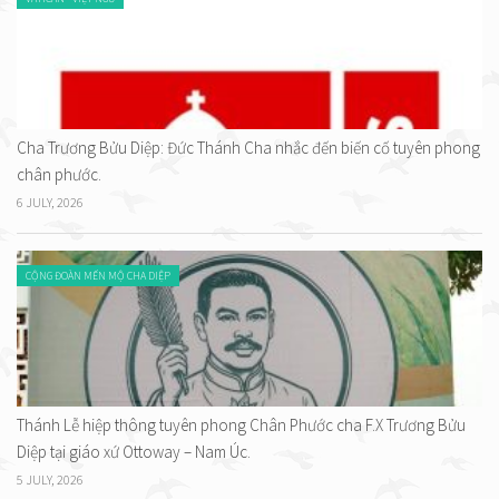
Cha Trương Bửu Diệp: Đức Thánh Cha nhắc đến biến cố tuyên phong
chân phước.
6 JULY, 2026
CỘNG ĐOÀN MẾN MỘ CHA DIỆP
Thánh Lễ hiệp thông tuyên phong Chân Phước cha F.X Trương Bửu
Diệp tại giáo xứ Ottoway – Nam Úc.
5 JULY, 2026