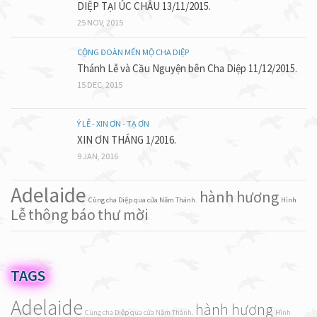
DIỆP TẠI ÚC CHÂU 13/11/2015.
25 NOV, 2015
CỘNG ĐOÀN MẾN MỘ CHA DIỆP
Thánh Lễ và Cầu Nguyện bên Cha Diệp 11/12/2015.
15 DEC, 2015
Ý LỄ - XIN ƠN - TẠ ƠN
XIN ƠN THÁNG 1/2016.
9 JAN, 2016
Adelaide
hành hương
Cùng cha Diệp qua cửa Năm Thánh.
Hình
Lễ
thông báo
thư mời
TAGS
Adelaide
hành hương
Cùng cha Diệp qua cửa Năm Thánh.
Hình