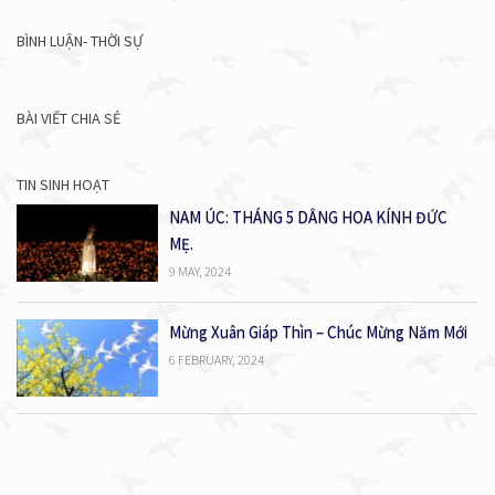
BÌNH LUẬN- THỜI SỰ
BÀI VIẾT CHIA SẺ
TIN SINH HOẠT
NAM ÚC: THÁNG 5 DÂNG HOA KÍNH ĐỨC
MẸ.
9 MAY, 2024
Mừng Xuân Giáp Thìn – Chúc Mừng Năm Mới
6 FEBRUARY, 2024