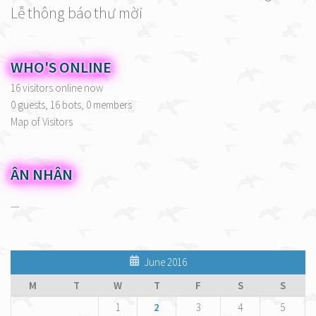
Lễ
thông báo
thư mời
WHO'S ONLINE
16 visitors online now
0 guests,
16 bots,
0 members
Map of Visitors
ÂN NHÂN
---
June 2016
M
T
W
T
F
S
S
1
2
3
4
5