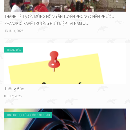
THÁNH LỄ TẠ ƠN MỪNG HỒNG ÂN TUYÊN PHONG CHÂN PHƯỚC
PHANXICÔ XAVIÊ TRƯƠNG BỬU DIỆP TẠI NAM ÚC.
13 JULY, 2026
THÔNG BÁO
Thông Báo.
8 JULY, 2026
TIN GIÁO HỘI CÔNG GIÁO NĂM CHÂU