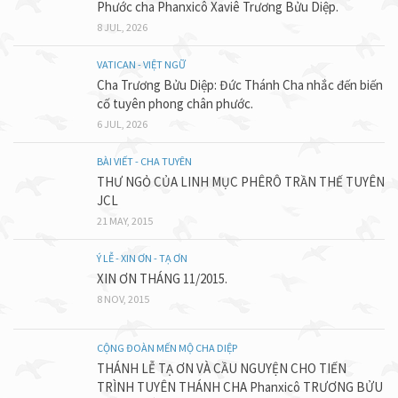
Phước cha Phanxicô Xaviê Trương Bửu Diệp.
8 JUL, 2026
VATICAN - VIỆT NGỮ
Cha Trương Bửu Diệp: Đức Thánh Cha nhắc đến biến
cố tuyên phong chân phước.
6 JUL, 2026
BÀI VIẾT - CHA TUYÊN
THƯ NGỎ CỦA LINH MỤC PHÊRÔ TRẦN THẾ TUYÊN
JCL
21 MAY, 2015
Ý LỄ - XIN ƠN - TẠ ƠN
XIN ƠN THÁNG 11/2015.
8 NOV, 2015
CỘNG ĐOÀN MẾN MỘ CHA DIỆP
THÁNH LỄ TẠ ƠN VÀ CẦU NGUYỆN CHO TIẾN
TRÌNH TUYÊN THÁNH CHA Phanxicô TRƯƠNG BỬU