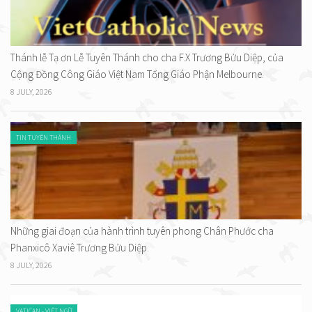
Thánh lễ Tạ ơn Lễ Tuyên Thánh cho cha F.X Trương Bửu Diệp, của
Cộng Đồng Công Giáo Việt Nam Tổng Giáo Phận Melbourne.
8 JULY, 2026
TIN TUYÊN THÁNH
Những giai đoạn của hành trình tuyên phong Chân Phước cha
Phanxicô Xaviê Trương Bửu Diệp.
8 JULY, 2026
VATICAN - VIỆT NGỮ