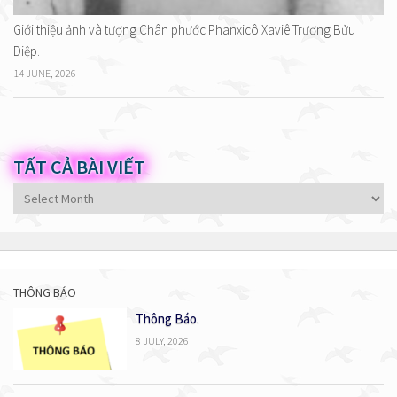
Giới thiệu ảnh và tượng Chân phước Phanxicô Xaviê Trương Bửu
Diệp.
14 JUNE, 2026
TẤT CẢ BÀI VIẾT
Tất
cả
bài
viết
THÔNG BÁO
Thông Báo.
8 JULY, 2026