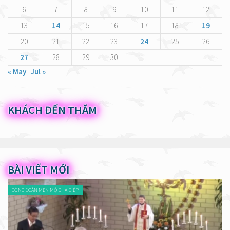
6
7
8
9
10
11
12
13
14
15
16
17
18
19
20
21
22
23
24
25
26
27
28
29
30
« May
Jul »
KHÁCH ĐẾN THĂM
BÀI VIẾT MỚI
CỘNG ĐOÀN MẾN MỘ CHA DIỆP