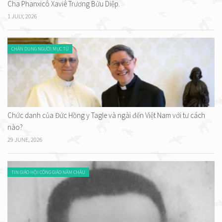
Cha Phanxicô Xaviê Trương Bửu Diệp.
1 JULY, 2026
CHÂN DUNG NGƯỜI MỤC TỬ
Chức danh của Đức Hồng y Tagle và ngài đến Việt Nam với tư cách
nào?
29 JUNE, 2026
TIN GIÁO HỘI CÔNG GIÁO NĂM CHÂU