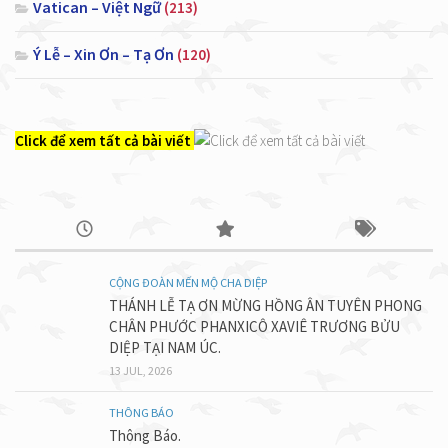
Vatican – Việt Ngữ
(213)
Ý Lễ – Xin Ơn – Tạ Ơn
(120)
Click để xem tất cả bài viết
CỘNG ĐOÀN MẾN MỘ CHA DIỆP
THÁNH LỄ TẠ ƠN MỪNG HỒNG ÂN TUYÊN PHONG
CHÂN PHƯỚC PHANXICÔ XAVIÊ TRƯƠNG BỬU
DIỆP TẠI NAM ÚC.
13 JUL, 2026
THÔNG BÁO
Thông Báo.