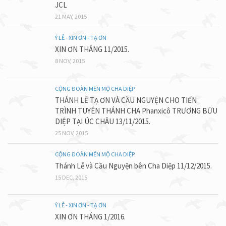
JCL
21 MAY, 2015
Ý LỄ - XIN ƠN - TẠ ƠN
XIN ƠN THÁNG 11/2015.
8 NOV, 2015
CỘNG ĐOÀN MẾN MỘ CHA DIỆP
THÁNH LỄ TẠ ƠN VÀ CẦU NGUYỆN CHO TIẾN
TRÌNH TUYÊN THÁNH CHA Phanxicô TRƯƠNG BỬU
DIỆP TẠI ÚC CHÂU 13/11/2015.
25 NOV, 2015
CỘNG ĐOÀN MẾN MỘ CHA DIỆP
Thánh Lễ và Cầu Nguyện bên Cha Diệp 11/12/2015.
15 DEC, 2015
Ý LỄ - XIN ƠN - TẠ ƠN
XIN ƠN THÁNG 1/2016.