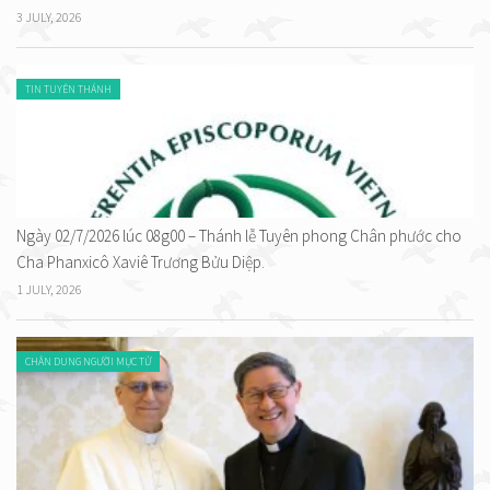
3 JULY, 2026
TIN TUYÊN THÁNH
Ngày 02/7/2026 lúc 08g00 – Thánh lễ Tuyên phong Chân phước cho
Cha Phanxicô Xaviê Trương Bửu Diệp.
1 JULY, 2026
CHÂN DUNG NGƯỜI MỤC TỬ