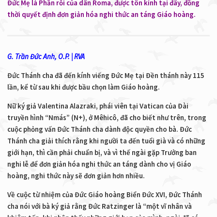
Đức Mẹ là Phần rỗi của dân Roma, được tôn kính tại đây, đồng
thời quyết định đơn giản hóa nghi thức an táng Giáo hoàng.
G. Trần Đức Anh, O.P. | RVA
Đức Thánh cha đã đến kính viếng Đức Mẹ tại Đền thánh này 115
lần, kể từ sau khi được bầu chọn làm Giáo hoàng.
Nữ ký giả Valentina Alazraki, phái viên tại Vatican của Đài
truyền hình “Nmás” (N+), ở Mêhicô, đã cho biết như trên, trong
cuộc phỏng vấn Đức Thánh cha dành độc quyền cho bà. Đức
Thánh cha giải thích rằng khi người ta đến tuổi già và có những
giới hạn, thì cần phải chuẩn bị, và vì thế ngài gặp Trưởng ban
nghi lễ để đơn giản hóa nghi thức an táng dành cho vị Giáo
hoàng, nghi thức này sẽ đơn giản hơn nhiều.
Về cuộc từ nhiệm của Đức Giáo hoàng Biển Đức XVI, Đức Thánh
cha nói với bà ký giả rằng Đức Ratzinger là “một vĩ nhân và