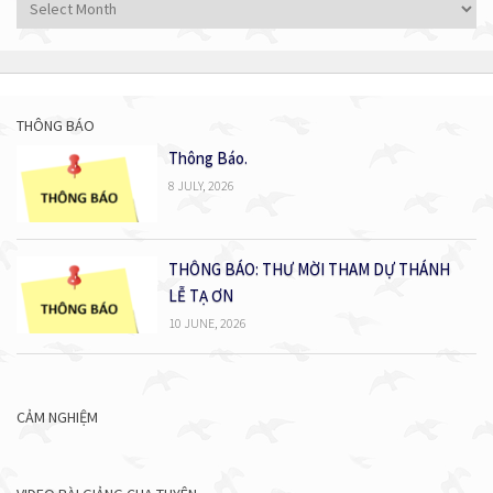
Tất
cả
bài
viết
THÔNG BÁO
Thông Báo.
8 JULY, 2026
THÔNG BÁO: THƯ MỜI THAM DỰ THÁNH
LỄ TẠ ƠN
10 JUNE, 2026
CẢM NGHIỆM