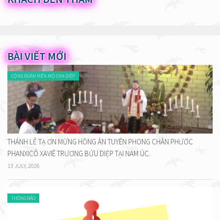
BÀI VIẾT MỚI
CỘNG ĐOÀN MẾN MỘ CHA DIỆP
THÁNH LỄ TẠ ƠN MỪNG HỒNG ÂN TUYÊN PHONG CHÂN PHƯỚC
PHANXICÔ XAVIÊ TRƯƠNG BỬU DIỆP TẠI NAM ÚC.
13 JULY, 2026
THÔNG BÁO