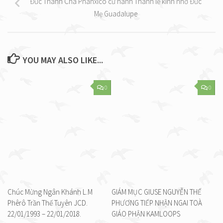
Đức Thánh Cha Phanxicô cử hành Thánh lễ kính nhớ Đức
Mẹ Guadalupe
YOU MAY ALSO LIKE...
0
0
Chúc Mừng Ngân Khánh L.M
GIÁM MỤC GIUSE NGUYỄN THẾ
Phêrô Trần Thế Tuyên JCD.
PHƯƠNG TIẾP NHẬN NGAI TOÀ
22/01/1993 – 22/01/2018.
GIÁO PHẬN KAMLOOPS