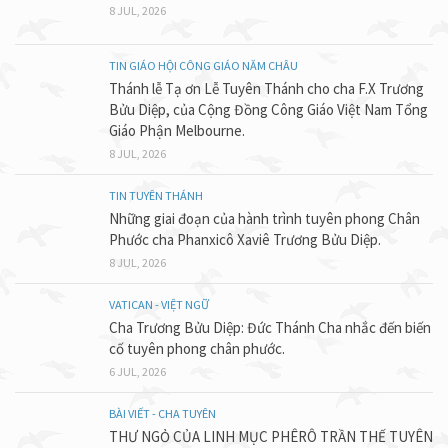
8 JUL, 2026
TIN GIÁO HỘI CÔNG GIÁO NĂM CHÂU
Thánh lễ Tạ ơn Lễ Tuyên Thánh cho cha F.X Trương
Bửu Diệp, của Cộng Đồng Công Giáo Việt Nam Tổng
Giáo Phận Melbourne.
8 JUL, 2026
TIN TUYÊN THÁNH
Những giai đoạn của hành trình tuyên phong Chân
Phước cha Phanxicô Xaviê Trương Bửu Diệp.
8 JUL, 2026
VATICAN - VIỆT NGỮ
Cha Trương Bửu Diệp: Đức Thánh Cha nhắc đến biến
cố tuyên phong chân phước.
6 JUL, 2026
BÀI VIẾT - CHA TUYÊN
THƯ NGỎ CỦA LINH MỤC PHÊRÔ TRẦN THẾ TUYÊN