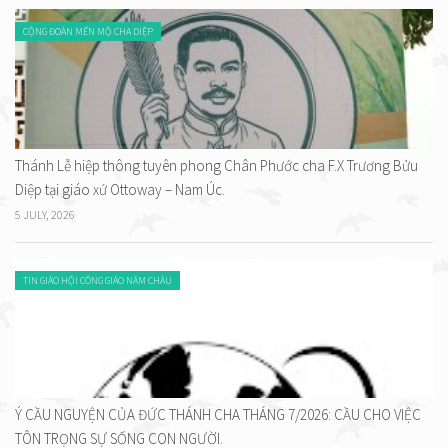
CỘNG ĐOÀN MẾN MỘ CHA DIỆP
Thánh Lễ hiệp thông tuyên phong Chân Phước cha F.X Trương Bửu
Diệp tại giáo xứ Ottoway – Nam Úc.
5 JULY, 2026
TIN GIÁO HỘI CÔNG GIÁO NĂM CHÂU
Ý CẦU NGUYỆN CỦA ĐỨC THÁNH CHA THÁNG 7/2026: CẦU CHO VIỆC
TÔN TRỌNG SỰ SỐNG CON NGƯỜI.