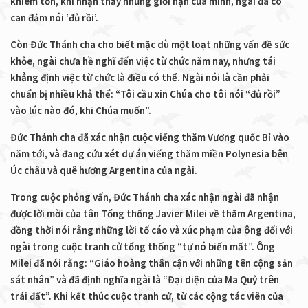
khiêm tốn, khi nhận thấy những giới hạn của mình, ngài đã có
can đảm nói ‘đủ rồi’.
Còn Đức Thánh cha cho biết mặc dù một loạt những vấn đề sức
khỏe, ngài chưa hề nghĩ đến việc từ chức năm nay, nhưng tái
khẳng định việc từ chức là điều có thể. Ngài nói là cần phải
chuẩn bị nhiều khả thể: “Tôi cầu xin Chúa cho tôi nói “đủ rồi”
vào lúc nào đó, khi Chúa muốn”.
Đức Thánh cha đã xác nhận cuộc viếng thăm Vương quốc Bỉ vào
năm tới, và đang cứu xét dự án viếng thăm miền Polynesia bên
Úc châu và quê hương Argentina của ngài.
Trong cuộc phỏng vấn, Đức Thánh cha xác nhận ngài đã nhận
được lời mời của tân Tổng thống Javier Milei về thăm Argentina,
đồng thời nói rằng những lời tố cáo và xúc phạm của ông đối với
ngài trong cuộc tranh cử tổng thống “tự nó biến mất”. Ông
Milei đã nói rằng: “Giáo hoàng thân cận với những tên cộng sản
sát nhân” và đã định nghĩa ngài là “Đại diện của Ma Quỷ trên
trái đất”. Khi kết thúc cuộc tranh cử, từ các cộng tác viên của