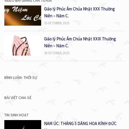
VIDEO BÀI GIẢNG CHA TUYÊN
Giáo lý Phúc Âm Chúa Nhật XXX Thường
Niên – Năm C.
25 OCTOBER, 2025
Giáo lý Phúc Âm Chúa Nhật XXIX Thường
Niên – Năm C.
18 OCTOBER, 2025
BÌNH LUẬN- THỜI SỰ
BÀI VIẾT CHIA SẺ
TIN SINH HOẠT
NAM ÚC: THÁNG 5 DÂNG HOA KÍNH ĐỨC