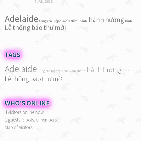
9 JAN, 2016
Adelaide
hành hương
Cùng cha Diệp qua cửa Năm Thánh.
Hình
Lễ
thông báo
thư mời
TAGS
Adelaide
hành hương
Cùng cha Diệp qua cửa Năm Thánh.
Hình
Lễ
thông báo
thư mời
WHO'S ONLINE
4 visitors online now
1 guests,
3 bots,
0 members
Map of Visitors