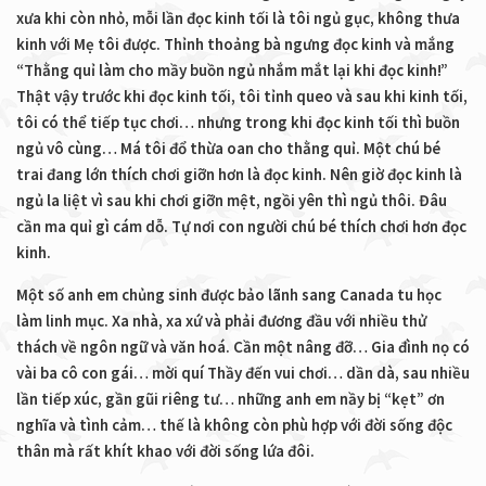
xưa khi còn nhỏ, mỗi lần đọc kinh tối là tôi ngủ gục, không thưa
kinh với Mẹ tôi được. Thỉnh thoảng bà ngưng đọc kinh và mắng
“Thằng quỉ làm cho mầy buồn ngủ nhắm mắt lại khi đọc kinh!”
Thật vậy trước khi đọc kinh tối, tôi tỉnh queo và sau khi kinh tối,
tôi có thể tiếp tục chơi… nhưng trong khi đọc kinh tối thì buồn
ngủ vô cùng… Má tôi đổ thừa oan cho thằng quỉ. Một chú bé
trai đang lớn thích chơi giỡn hơn là đọc kinh. Nên giờ đọc kinh là
ngủ la liệt vì sau khi chơi giỡn mệt, ngồi yên thì ngủ thôi. Đâu
cần ma quỉ gì cám dỗ. Tự nơi con người chú bé thích chơi hơn đọc
kinh.
Một số anh em chủng sinh được bảo lãnh sang Canada tu học
làm linh mục. Xa nhà, xa xứ và phải đương đầu với nhiều thử
thách về ngôn ngữ và văn hoá. Cần một nâng đỡ… Gia đình nọ có
vài ba cô con gái… mời quí Thầy đến vui chơi… dần dà, sau nhiều
lần tiếp xúc, gần gũi riêng tư… những anh em nầy bị “kẹt” ơn
nghĩa và tình cảm… thế là không còn phù hợp với đời sống độc
thân mà rất khít khao với đời sống lứa đôi.