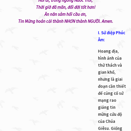
Hỡi ai, trông ngóng Nước Trời,
Thời giờ đã mãn, đổi đời tốt hơn!
Ăn năn sám hối cầu ơn,
Tin Mừng hoán cải thành NHƠN thành NGƯỜI. Amen.
I. Sứ điệp Phúc
Âm:
Hoang địa,
hình ảnh của
thử thách và
gian khổ,
nhưng là giai
đoạn cần thiết
để củng cố sứ
mạng rao
giảng tin
mừng cứu độ
của Chúa
Giêsu. Giống