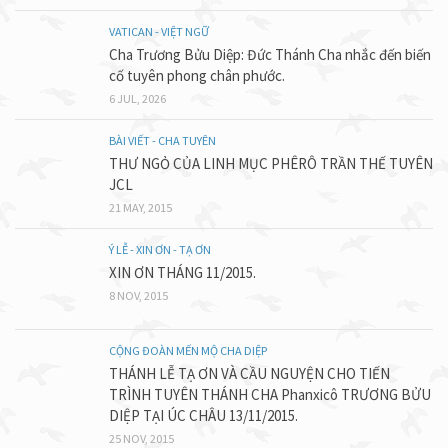
VATICAN - VIỆT NGỮ
Cha Trương Bửu Diệp: Đức Thánh Cha nhắc đến biến
cố tuyên phong chân phước.
6 JUL, 2026
BÀI VIẾT - CHA TUYÊN
THƯ NGỎ CỦA LINH MỤC PHÊRÔ TRẦN THẾ TUYÊN
JCL
21 MAY, 2015
Ý LỄ - XIN ƠN - TẠ ƠN
XIN ƠN THÁNG 11/2015.
8 NOV, 2015
CỘNG ĐOÀN MẾN MỘ CHA DIỆP
THÁNH LỄ TẠ ƠN VÀ CẦU NGUYỆN CHO TIẾN
TRÌNH TUYÊN THÁNH CHA Phanxicô TRƯƠNG BỬU
DIỆP TẠI ÚC CHÂU 13/11/2015.
25 NOV, 2015