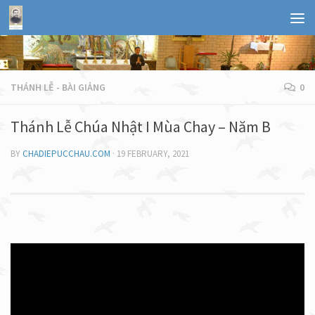
THÁNH LỄ - BÀI GIẢNG
0
Thánh Lễ Chúa Nhật I Mùa Chay – Năm B
BY
CHADIEPUCCHAU.COM
·
19 FEBRUARY, 2021