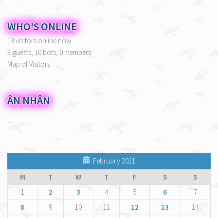
WHO'S ONLINE
13 visitors online now
3 guests,
10 bots,
0 members
Map of Visitors
ÂN NHÂN
---
February 2021
M
T
W
T
F
S
S
1
2
3
4
5
6
7
8
9
10
11
12
13
14