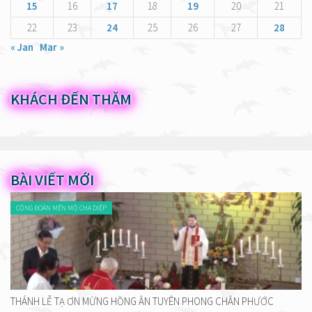
15
16
17
18
19
20
21
22
23
24
25
26
27
28
« Jan
Mar »
KHÁCH ĐẾN THĂM
BÀI VIẾT MỚI
CỘNG ĐOÀN MẾN MỘ CHA DIỆP
THÁNH LỄ TẠ ƠN MỪNG HỒNG ÂN TUYÊN PHONG CHÂN PHƯỚC