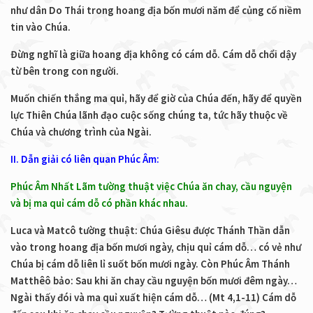
như dân Do Thái trong hoang địa bốn mươi năm để củng cố niềm
tin vào Chúa.
Đừng nghĩ là giữa hoang địa không có cám dỗ. Cám dỗ chổi dậy
từ bên trong con người.
Muốn chiến thắng ma quỉ, hãy để giờ của Chúa đến, hãy để quyền
lực Thiên Chúa lãnh đạo cuộc sống chúng ta, tức hãy thuộc về
Chúa và chương trình của Ngài.
II. Dẫn giải có liên quan Phúc Âm:
Phúc Âm Nhất Lãm tường thuật việc Chúa ăn chay, cầu nguyện
và bị ma quỉ cám dỗ có phần khác nhau.
Luca và Matcô tường thuật: Chúa Giêsu được Thánh Thần dẫn
vào trong hoang địa bốn mươi ngày, chịu quỉ cám dỗ… có vẻ như
Chúa bị cám dỗ liên lỉ suốt bốn mươi ngày. Còn Phúc Âm Thánh
Matthêô bảo: Sau khi ăn chay cầu nguyện bốn mươi đêm ngày…
Ngài thấy đói và ma quỉ xuất hiện cám dỗ… (Mt 4,1-11) Cám dỗ