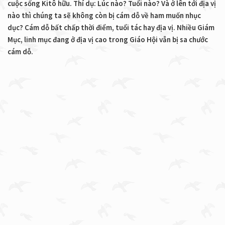
cuộc sống Kitô hữu. Thí dụ: Lúc nào? Tuổi nào? Và ở lên tới địa vị
nào thì chúng ta sẽ không còn bị cám dỗ về ham muốn nhục
dục? Cám dỗ bất chấp thời điểm, tuổi tác hay địa vị. Nhiều Giám
Mục, linh mục đang ở địa vị cao trong Giáo Hội vẫn bị sa chước
cám dỗ.