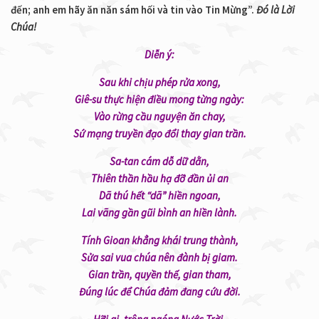
đến; anh em hãy ăn năn sám hối và tin vào Tin Mừng”.
Đó là Lời
Chúa!
Diễn ý:
Sau khi chịu phép rửa xong,
Giê-su thực hiện điều mong từng ngày:
Vào rừng cầu nguyện ăn chay,
Sứ mạng truyền đạo đổi thay gian trần.
Sa-tan cám dỗ dữ dằn,
Thiên thần hầu hạ đỡ đần ủi an
Dã thú hết “dã” hiền ngoan,
Lai vãng gần gũi bình an hiền lành.
Tính Gioan khẳng khái trung thành,
Sửa sai vua chúa nên đành bị giam.
Gian trần, quyền thế, gian tham,
Đúng lúc để Chúa đảm đang cứu đời.