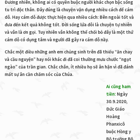
Đương nhiên, không ai có quyền buộc người khác chọn bậc sống
tu trì độc thân. Đây đúng là chuyện vận dụng nhiều cách để cám
dỗ. Hay cám dỗ được thực hiện qua nhiều cách: Bên ngoài tốt và
đưa đến kết quả không tốt. Đời sống lứa đôi là chuyện tự nhiên
và vẫn là ơn gọi. Tuy nhiên vẫn không thể chối bỏ đây là một thứ
cám dỗ có dụng tâm và người đã gây ra cám dỗ nầy.
Chắc một điều những anh em chủng sinh trên đã thiếu “ăn chay
và cầu nguyện” hay nói khác đi đã coi thường mưu chước “ngọt
ngào” của trần gian. Chắc chắn, ít nhiều họ sẽ ân hận vì đã đánh
mất sự ân cần chăm sóc của Chúa.
Ai cũng ham
tiền:
Ngày
30.9.2020,
Đức Giáo
Hoàng
Phanxicô
buộc Hồng y
Bộ trưởng Bộ