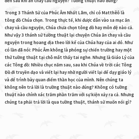
đến sau khi ăn chay cầu nguyện? Tường thuật nào đúng?
Trong 3 Thánh Sử của Phúc Âm Nhất Lãm, chỉ có Matthêô là
tông đồ Chúa chọn. Trong thực tế, khi được dẫn vào sa mạc ăn
chay và cầu nguyện, Chúa chưa chọn tông đồ hay môn đệ nào cả.
Như vậy 3 thánh sử tường thuật lại chuyện Chúa ăn chay và cầu
nguyện trong hoang địa theo lời kể của Chúa hay của ai đó. Như
có lần đã nói: Phúc Âm không là phóng sự chiến trường hay một
thứ tường thuật tại chỗ mắt thấy tai nghe. Nhưng là Giáo Lý của
các Tông đồ: Nhiều chục năm sau, sau khi Chúa về trời các Tông
Đồ đi truyền đạo và viết lại hay nhờ người viết lại để dạy giáo lý
và để trình bày quan điểm thần học của mình. Nên chúng ta
không nên trả lời là trường thuật nào đúng? Không có tường
thuật nào chính xác trăm phần trăm với sự kiện xảy ra cả. Nhưng
chúng ta phải trả lời là qua tường thuật, thánh sử muốn nói gì?