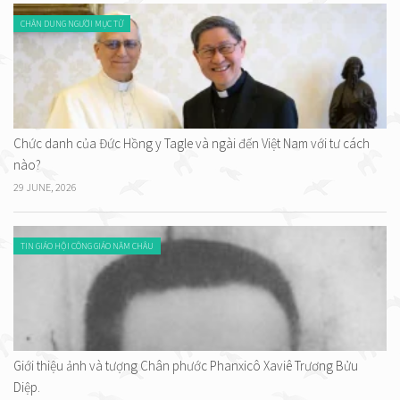
CHÂN DUNG NGƯỜI MỤC TỬ
Chức danh của Đức Hồng y Tagle và ngài đến Việt Nam với tư cách
nào?
29 JUNE, 2026
TIN GIÁO HỘI CÔNG GIÁO NĂM CHÂU
Giới thiệu ảnh và tượng Chân phước Phanxicô Xaviê Trương Bửu
Diệp.