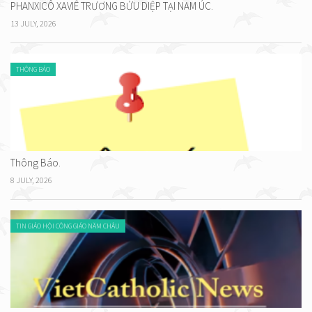
PHANXICÔ XAVIÊ TRƯƠNG BỬU DIỆP TẠI NAM ÚC.
13 JULY, 2026
THÔNG BÁO
Thông Báo.
8 JULY, 2026
TIN GIÁO HỘI CÔNG GIÁO NĂM CHÂU