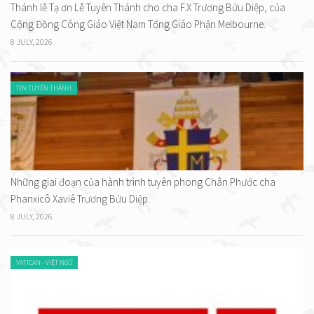
Thánh lễ Tạ ơn Lễ Tuyên Thánh cho cha F.X Trương Bửu Diệp, của
Cộng Đồng Công Giáo Việt Nam Tổng Giáo Phận Melbourne.
8 JULY, 2026
TIN TUYÊN THÁNH
Những giai đoạn của hành trình tuyên phong Chân Phước cha
Phanxicô Xaviê Trương Bửu Diệp.
8 JULY, 2026
VATICAN - VIỆT NGỮ