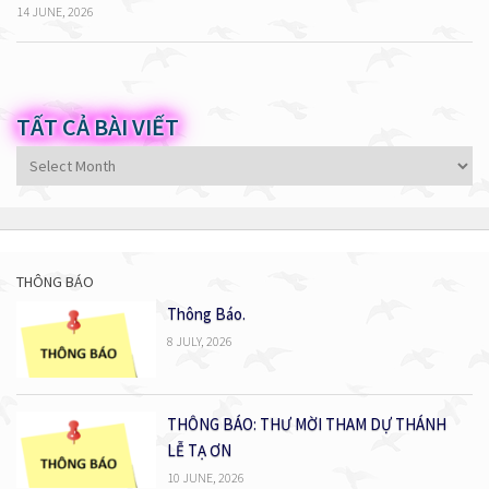
14 JUNE, 2026
TẤT CẢ BÀI VIẾT
Tất
cả
bài
viết
THÔNG BÁO
Thông Báo.
8 JULY, 2026
THÔNG BÁO: THƯ MỜI THAM DỰ THÁNH
LỄ TẠ ƠN
10 JUNE, 2026