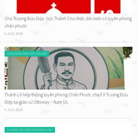
Cha Trương Bửu Diệp: Đức Thánh Cha nhắc đến biến cố tuyên phong
chân phước.
6 JULY, 2026
CỘNG ĐOÀN MẾN MỘ CHA DIỆP
Thánh Lễ hiệp thông tuyên phong Chân Phước cha F.X Trương Bửu
Diệp tại giáo xứ Ottoway – Nam Úc.
5 JULY, 2026
TIN GIÁO HỘI CÔNG GIÁO NĂM CHÂU