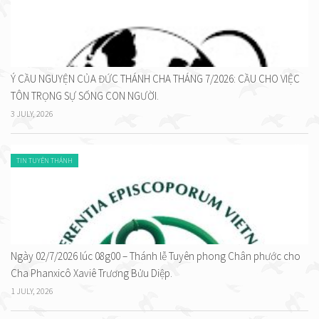
Ý CẦU NGUYỆN CỦA ĐỨC THÁNH CHA THÁNG 7/2026: CẦU CHO VIỆC
TÔN TRỌNG SỰ SỐNG CON NGƯỜI.
3 JULY, 2026
TIN TUYÊN THÁNH
Ngày 02/7/2026 lúc 08g00 – Thánh lễ Tuyên phong Chân phước cho
Cha Phanxicô Xaviê Trương Bửu Diệp.
1 JULY, 2026