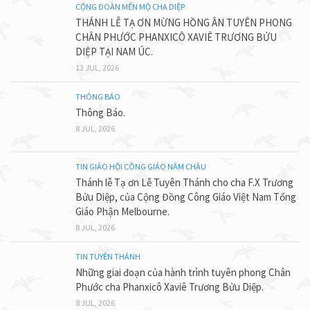
CỘNG ĐOÀN MẾN MỘ CHA DIỆP
THÁNH LỄ TẠ ƠN MỪNG HỒNG ÂN TUYÊN PHONG
CHÂN PHƯỚC PHANXICÔ XAVIÊ TRƯƠNG BỬU
DIỆP TẠI NAM ÚC.
13 JUL, 2026
THÔNG BÁO
Thông Báo.
8 JUL, 2026
TIN GIÁO HỘI CÔNG GIÁO NĂM CHÂU
Thánh lễ Tạ ơn Lễ Tuyên Thánh cho cha F.X Trương
Bửu Diệp, của Cộng Đồng Công Giáo Việt Nam Tổng
Giáo Phận Melbourne.
8 JUL, 2026
TIN TUYÊN THÁNH
Những giai đoạn của hành trình tuyên phong Chân
Phước cha Phanxicô Xaviê Trương Bửu Diệp.
8 JUL, 2026