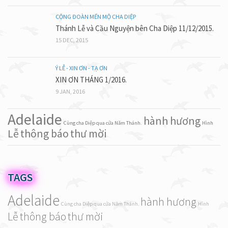
CỘNG ĐOÀN MẾN MỘ CHA DIỆP
Thánh Lễ và Cầu Nguyện bên Cha Diệp 11/12/2015.
15 DEC, 2015
Ý LỄ - XIN ƠN - TẠ ƠN
XIN ƠN THÁNG 1/2016.
9 JAN, 2016
Adelaide
hành hương
Cùng cha Diệp qua cửa Năm Thánh.
Hình
Lễ
thông báo
thư mời
TAGS
Adelaide
hành hương
Cùng cha Diệp qua cửa Năm Thánh.
Hình
Lễ
thông báo
thư mời