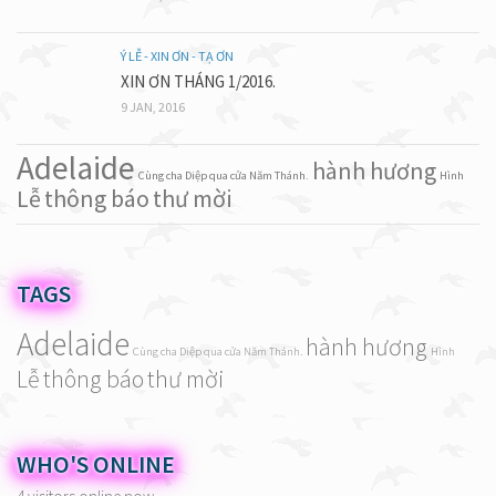
Ý LỄ - XIN ƠN - TẠ ƠN
XIN ƠN THÁNG 1/2016.
9 JAN, 2016
Adelaide
hành hương
Cùng cha Diệp qua cửa Năm Thánh.
Hình
Lễ
thông báo
thư mời
TAGS
Adelaide
hành hương
Cùng cha Diệp qua cửa Năm Thánh.
Hình
Lễ
thông báo
thư mời
WHO'S ONLINE