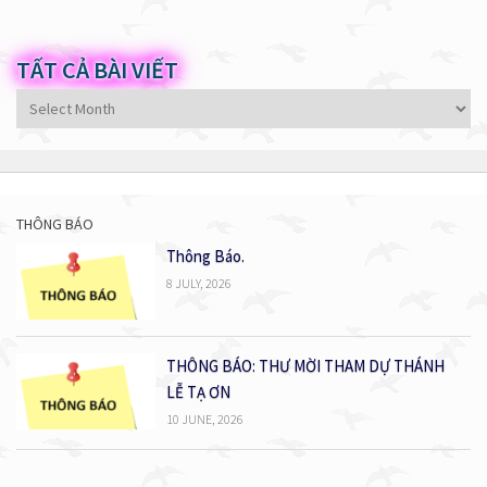
TẤT CẢ BÀI VIẾT
Tất
cả
bài
viết
THÔNG BÁO
Thông Báo.
8 JULY, 2026
THÔNG BÁO: THƯ MỜI THAM DỰ THÁNH
LỄ TẠ ƠN
10 JUNE, 2026