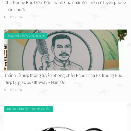
Cha Trương Bửu Diệp: Đức Thánh Cha nhắc đến biến cố tuyên phong
chân phước.
6 JULY, 2026
CỘNG ĐOÀN MẾN MỘ CHA DIỆP
Thánh Lễ hiệp thông tuyên phong Chân Phước cha F.X Trương Bửu
Diệp tại giáo xứ Ottoway – Nam Úc.
5 JULY, 2026
TIN GIÁO HỘI CÔNG GIÁO NĂM CHÂU