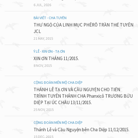
6 JUL, 2026
BÀI VIẾT - CHA TUYÊN
THƯ NGỎ CỦA LINH MỤC PHÊRÔ TRẦN THẾ TUYÊN
JCL
21 MAY, 2015
Ý LỄ - XIN ƠN - TẠ ƠN
XIN ƠN THÁNG 11/2015.
8 NOV, 2015
CỘNG ĐOÀN MẾN MỘ CHA DIỆP
THÁNH LỄ TẠ ƠN VÀ CẦU NGUYỆN CHO TIẾN
TRÌNH TUYÊN THÁNH CHA Phanxicô TRƯƠNG BỬU
DIỆP TẠI ÚC CHÂU 13/11/2015.
25 NOV, 2015
CỘNG ĐOÀN MẾN MỘ CHA DIỆP
Thánh Lễ và Cầu Nguyện bên Cha Diệp 11/12/2015.
15 DEC, 2015