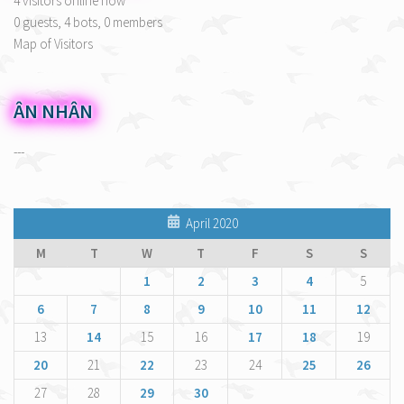
4 visitors online now
0 guests,
4 bots,
0 members
Map of Visitors
ÂN NHÂN
---
April 2020
M
T
W
T
F
S
S
1
2
3
4
5
6
7
8
9
10
11
12
13
14
15
16
17
18
19
20
21
22
23
24
25
26
27
28
29
30