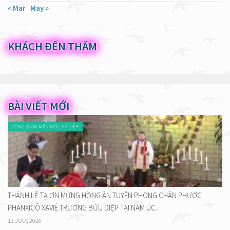
« Mar
May »
KHÁCH ĐẾN THĂM
BÀI VIẾT MỚI
CỘNG ĐOÀN MẾN MỘ CHA DIỆP
THÁNH LỄ TẠ ƠN MỪNG HỒNG ÂN TUYÊN PHONG CHÂN PHƯỚC
PHANXICÔ XAVIÊ TRƯƠNG BỬU DIỆP TẠI NAM ÚC.
13 JULY, 2026