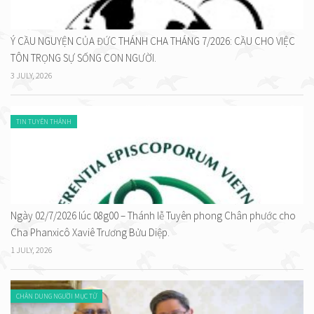
Ý CẦU NGUYỆN CỦA ĐỨC THÁNH CHA THÁNG 7/2026: CẦU CHO VIỆC
TÔN TRỌNG SỰ SỐNG CON NGƯỜI.
3 JULY, 2026
TIN TUYÊN THÁNH
Ngày 02/7/2026 lúc 08g00 – Thánh lễ Tuyên phong Chân phước cho
Cha Phanxicô Xaviê Trương Bửu Diệp.
1 JULY, 2026
CHÂN DUNG NGƯỜI MỤC TỬ