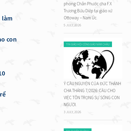
phong Chân Phước cha F.X
Trương Bửu Diệp tại giáo xứ
i làm
Ottoway – Nam Úc.
5 JULY, 2026
ho con
TIN GIÁO HỘI CÔNG GIÁO NĂM CHÂU
10
Ý CẦU NGUYỆN CỦA ĐỨC THÁNH
CHA THÁNG 7/2026: CẦU CHO
rể
VIỆC TÔN TRỌNG SỰ SỐNG CON
NGƯỜI.
3 JULY, 2026