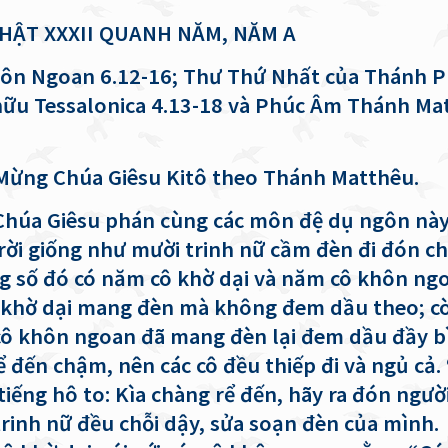
HẬT XXXII QUANH NĂM, NĂM A
ôn Ngoan 6.12-16; Thư Thứ Nhất của Thánh 
 hữu Tessalonica 4.13-18 và Phúc Âm Thánh Ma
Mừng Chúa Giêsu Kitô theo Thánh Matthêu.
 Chúa Giêsu phán cùng các môn đệ dụ ngôn này
rời giống như mười trinh nữ cầm đèn đi đón c
ng số đó có năm cô khờ dại và năm cô khôn ng
khờ dại mang đèn mà không đem dầu theo; c
ô khôn ngoan đã mang đèn lại đem dầu đầy bì
ể đến chậm, nên các cô đều thiếp đi và ngủ cả.
tiếng hô to: Kìa chàng rể đến, hãy ra đón ngườ
 trinh nữ đều chỗi dậy, sửa soạn đèn của mình.