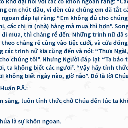
ô khờ dại nói với các cô khôn ngoan rằng: “Các
ng em chút dầu, vì đèn của chúng em đã tắt cả
 ngoan đáp lại rằng: “Em không đủ cho chún
hị, các chị ra (nhà) hàng mà mua thì hơn”. Song
 đi mua, thì chàng rể đến. Những trinh nữ đã 
 theo chàng rể cùng vào tiệc cưới, và cửa đóng 
 các trinh nữ kia cũng đến và nói: “Thưa Ngài,
cho chúng tôi”. Nhưng Người đáp lại: “Ta bảo 
i, ta không biết các ngươi”. “Vậy hãy tỉnh thức
ơi không biết ngày nào, giờ nào”.
Ðó là lời Chúa
 Huấn
P.Â.:
n sàng, luôn tỉnh thức chờ Chúa đến lúc ta k
húa là sự khôn ngoan.