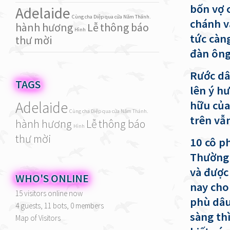
bốn vợ 
Adelaide
Cùng cha Diệp qua cửa Năm Thánh.
chánh v
hành hương
Lễ
thông báo
Hình
tức càn
thư mời
đàn ông
Rước dâ
TAGS
lên ý h
Adelaide
hữu của
Cùng cha Diệp qua cửa Năm Thánh.
trên vẫ
hành hương
Lễ
thông báo
Hình
thư mời
10 cô p
Thường 
và được
WHO'S ONLINE
nay cho
15 visitors online now
phù dâu
4 guests,
11 bots,
0 members
sàng th
Map of Visitors