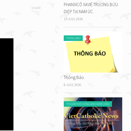
PHANXICÔ XAVIÊ TRƯƠNG BỬU
SHARE
DIỆP TẠI NAM ÚC.
13 JULY, 2026
THÔNG BÁO
Thông Báo.
8 JULY, 2026
TIN GIÁO HỘI CÔNG GIÁO NĂM CHÂU