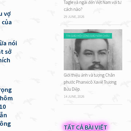
Tagle và ngài đến Việt Nam với tư
i
cách nào?
u vợ
29 JUNE, 2026
n của
TIN GIÁO HỘI CÔNG GIÁO NĂM CHÂU
ừa nói
t sở
hích
Giới thiệu ảnh và tượng Chân
phước Phanxicô Xaviê Trương
rọng
Bửu Diệp.
m hôm
14 JUNE, 2026
 10
sẵn
hông
TẤT CẢ BÀI VIẾT