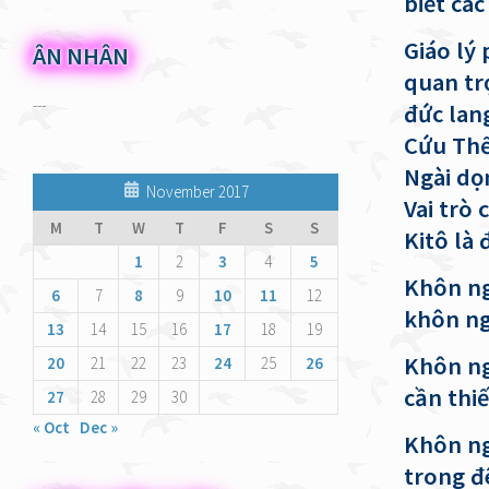
biết các
Giáo lý 
ÂN NHÂN
quan tr
---
đức lang
Cứu Thế
Ngài dọ
November 2017
Vai trò 
M
T
W
T
F
S
S
Kitô là 
1
2
3
4
5
Khôn ng
6
7
8
9
10
11
12
khôn n
13
14
15
16
17
18
19
Khôn ng
20
21
22
23
24
25
26
cần thiế
27
28
29
30
« Oct
Dec »
Khôn ng
trong đ