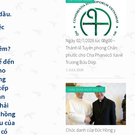
TIN TUYÊN THÁNH
dầu.
ệc
Ngày 02/7/2026 lúc 08g00 –
đêm?
Thánh lễ Tuyên phong Chân
phước cho Cha Phanxicô Xaviê
ể đến
Trương Bửu Diệp.
ho
1 JULY, 2026
ng
xếp
CHÂN DUNG NGƯỜI MỤC TỬ
àn
hải
chồng
u của
 có
Chức danh của Đức Hồng y