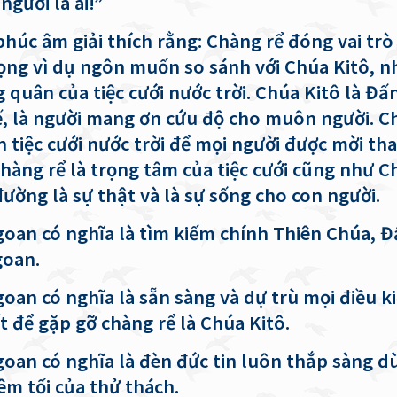
 ngươi là ai!”
phúc âm giải thích rằng: Chàng rể đóng vai trò 
ọng vì dụ ngôn muốn so sánh với Chúa Kitô, n
 quân của tiệc cưới nước trời. Chúa Kitô là Đấ
, là người mang ơn cứu độ cho muôn người. C
n tiệc cưới nước trời để mọi người được mời th
chàng rể là trọng tâm của tiệc cưới cũng như C
đường là sự thật và là sự sống cho con người.
oan có nghĩa là tìm kiếm chính Thiên Chúa, 
goan.
oan có nghĩa là sẵn sàng và dự trù mọi điều k
t để gặp gỡ chàng rể là Chúa Kitô.
oan có nghĩa là đèn đức tin luôn thắp sàng d
êm tối của thử thách.