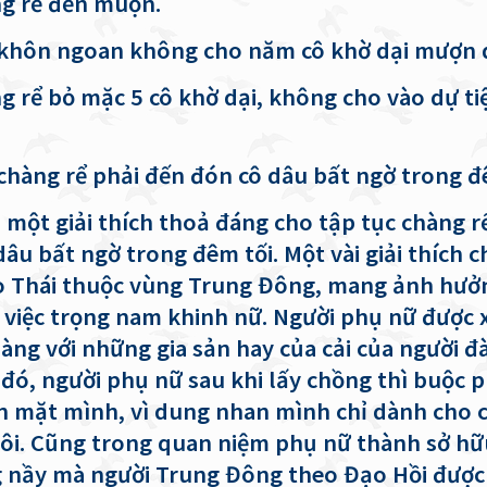
rể đến muộn.
hôn ngoan không cho năm cô khờ dại mượn 
ể bỏ mặc 5 cô khờ dại, không cho vào dự ti
 chàng rể phải đến đón cô dâu bất ngờ trong 
 một giải thích thoả đáng cho tập tục chàng r
âu bất ngờ trong đêm tối. Một vài giải thích c
o Thái thuộc vùng Trung Đông, mang ảnh hưở
 việc trọng nam khinh nữ. Người phụ nữ được 
àng với những gia sản hay của cải của người đ
 đó, người phụ nữ sau khi lấy chồng thì buộc p
n mặt mình, vì dung nhan mình chỉ dành cho 
ôi. Cũng trong quan niệm phụ nữ thành sở hữ
 nầy mà người Trung Đông theo Đạo Hồi được