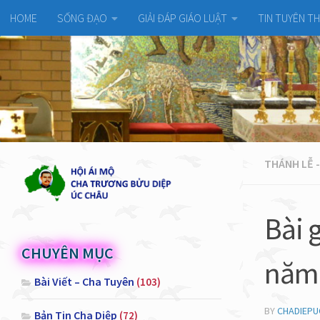
HOME
SỐNG ĐẠO
GIẢI ĐÁP GIÁO LUẬT
TIN TUYÊN T
THÁNH LỄ -
Bài 
CHUYÊN MỤC
năm 
Bài Viết – Cha Tuyên
(103)
BY
CHADIEP
Bản Tin Cha Diệp
(72)