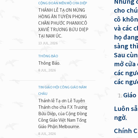
Những c
CỘNG ĐOÀN MẾN MỘ CHA DIỆP
cho chú
THÁNH LỄ TẠ ƠN MỪNG
HỒNG ÂN TUYÊN PHONG
cô khôn
CHÂN PHƯỚC PHANXICÔ
và các c
XAVIÊ TRƯƠNG BỬU DIỆP
họ đang
TẠI NAM ÚC.
13 JUL, 2026
sàng thì
Sau cùng
THÔNG BÁO
mở cửa 
Thông Báo.
8 JUL, 2026
các ngươ
các ngư
TIN GIÁO HỘI CÔNG GIÁO NĂM
Giáo
CHÂU
Thánh lễ Tạ ơn Lễ Tuyên
Thánh cho cha F.X Trương
Luôn sẵ
Bửu Diệp, của Cộng Đồng
ngờ.
Công Giáo Việt Nam Tổng
Giáo Phận Melbourne.
Chính C
8 JUL, 2026