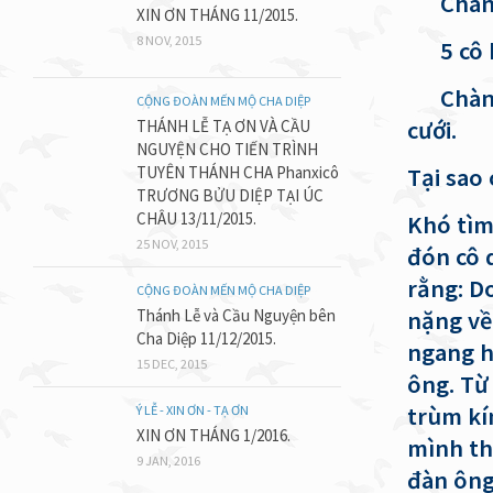
Chàng 
XIN ƠN THÁNG 11/2015.
8 NOV, 2015
5 cô k
Chàng r
CỘNG ĐOÀN MẾN MỘ CHA DIỆP
cưới.
THÁNH LỄ TẠ ƠN VÀ CẦU
NGUYỆN CHO TIẾN TRÌNH
TUYÊN THÁNH CHA Phanxicô
Tại sao
TRƯƠNG BỬU DIỆP TẠI ÚC
CHÂU 13/11/2015.
Khó tìm
25 NOV, 2015
đón cô d
rằng: D
CỘNG ĐOÀN MẾN MỘ CHA DIỆP
Thánh Lễ và Cầu Nguyện bên
nặng về
Cha Diệp 11/12/2015.
ngang h
15 DEC, 2015
ông. Từ
trùm kí
Ý LỄ - XIN ƠN - TẠ ƠN
XIN ƠN THÁNG 1/2016.
mình th
9 JAN, 2016
đàn ông