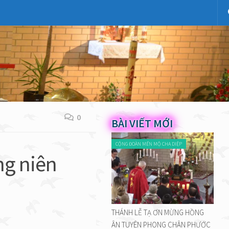
0
BÀI VIẾT MỚI
CỘNG ĐOÀN MẾN MỘ CHA DIỆP
ng niên
THÁNH LỄ TẠ ƠN MỪNG HỒNG
ÂN TUYÊN PHONG CHÂN PHƯỚC