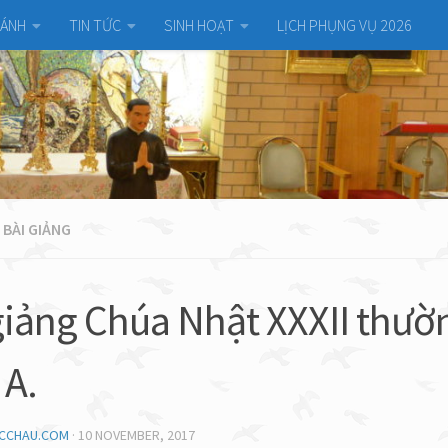
HÁNH
TIN TỨC
SINH HOẠT
LỊCH PHỤNG VỤ 2026
 BÀI GIẢNG
giảng Chúa Nhật XXXII thườ
A.
UCCHAU.COM
·
10 NOVEMBER, 2017