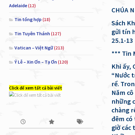
Adelaide
(12)
CHÚA N
Tin tổng hợp
(18)
Sách Kh
gửi tín
Tin Tuyên Thánh
(127)
25.1-13
Vatican – Việt Ngữ
(213)
***
Tin 
Ý Lễ – Xin Ơn – Tạ Ơn
(120)
Khi ấy,
“Nước t
rể. Tro
Click để xem tất cả bài viết
Năm cô 
những c
chàng r
đêm có 
giờ các