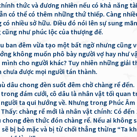
chính thức và đương nhiên nếu có khả năng tà
ẫn có thể có thêm những thứ thiếp. Càng nhiề
g có nhiều sở hữu. Điều đó nói lên sự sung mã
 cũng như phúc lộc của thượng đế.
u ban đêm vừa tạo một bất ngờ nhưng cũng v
ướng không muốn phô bày người vợ hay như vậ
 mình cho người khác? Tuy nhiên những giải t
n chưa được mọi người tán thành.
hù dâu chong đèn suốt đêm chờ chàng rể đến.
trong đám cưới, cô dâu là nhân vật tối quan t
 người ta qui hướng về. Nhưng trong Phúc Â
 Thấy: chàng rể mới là nhân vật chính: Có đến
 chong đèn thức đón chàng rể. Nếu ai không 
ì sẽ bị bỏ mặc và bị từ chối thẳng thừng “Ta k