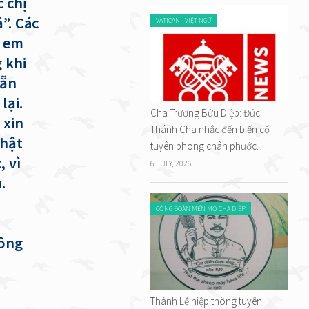
 chị
”. Các
VATICAN - VIỆT NGỮ
g em
 khi
sẵn
lại.
Cha Trương Bửu Diệp: Đức
 xin
Thánh Cha nhắc đến biến cố
thật
tuyên phong chân phước.
, vì
6 JULY, 2026
.
CỘNG ĐOÀN MẾN MỘ CHA DIỆP
hông
Thánh Lễ hiệp thông tuyên