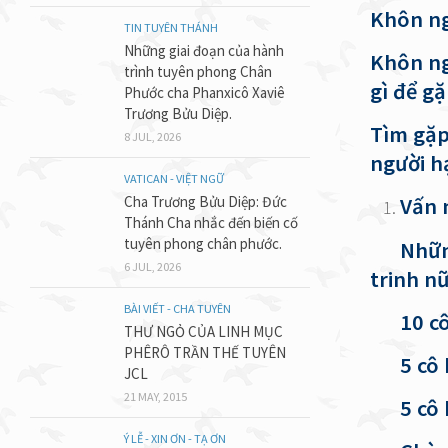
Khôn ng
TIN TUYÊN THÁNH
Những giai đoạn của hành
Khôn ng
trình tuyên phong Chân
gì để g
Phước cha Phanxicô Xaviê
Trương Bửu Diệp.
Tìm gặp
8 JUL, 2026
người h
VATICAN - VIỆT NGỮ
Cha Trương Bửu Diệp: Đức
Vấn
Thánh Cha nhắc đến biến cố
tuyên phong chân phước.
Những c
6 JUL, 2026
trinh nữ
BÀI VIẾT - CHA TUYÊN
10 cô t
THƯ NGỎ CỦA LINH MỤC
PHÊRÔ TRẦN THẾ TUYÊN
5 cô k
JCL
21 MAY, 2015
5 cô k
Ý LỄ - XIN ƠN - TẠ ƠN