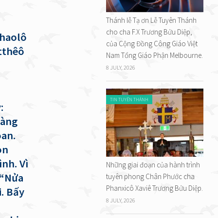
Thánh lễ Tạ ơn Lễ Tuyên Thánh
cho cha F.X Trương Bửu Diệp,
Phaolô
của Cộng Đồng Công Giáo Việt
tthêô
Nam Tổng Giáo Phận Melbourne.
8 JULY, 2026
TIN TUYÊN THÁNH
:
hàng
oan.
òn
nh. Vì
Những giai đoạn của hành trình
 “Nửa
tuyên phong Chân Phước cha
Phanxicô Xaviê Trương Bửu Diệp.
i. Bấy
8 JULY, 2026