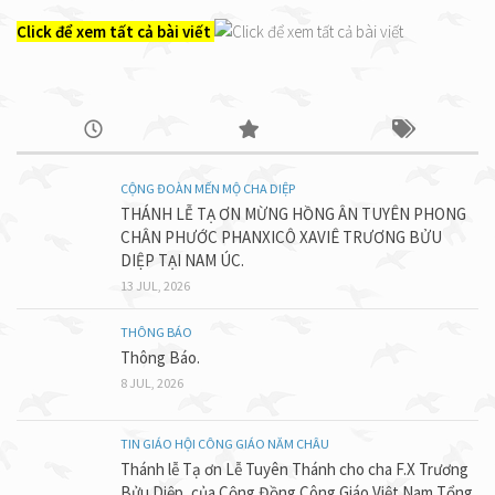
Click để xem tất cả bài viết
CỘNG ĐOÀN MẾN MỘ CHA DIỆP
THÁNH LỄ TẠ ƠN MỪNG HỒNG ÂN TUYÊN PHONG
CHÂN PHƯỚC PHANXICÔ XAVIÊ TRƯƠNG BỬU
DIỆP TẠI NAM ÚC.
13 JUL, 2026
THÔNG BÁO
Thông Báo.
8 JUL, 2026
TIN GIÁO HỘI CÔNG GIÁO NĂM CHÂU
Thánh lễ Tạ ơn Lễ Tuyên Thánh cho cha F.X Trương
Bửu Diệp, của Cộng Đồng Công Giáo Việt Nam Tổng