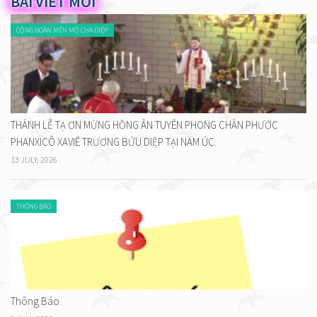
BÀI VIẾT MỚI
CỘNG ĐOÀN MẾN MỘ CHA DIỆP
THÁNH LỄ TẠ ƠN MỪNG HỒNG ÂN TUYÊN PHONG CHÂN PHƯỚC
PHANXICÔ XAVIÊ TRƯƠNG BỬU DIỆP TẠI NAM ÚC.
13 JULY, 2026
THÔNG BÁO
Thông Báo.