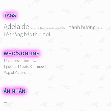
TAGS
Adelaide
hành hương
Cùng cha Diệp qua cửa Năm Thánh.
Hình
Lễ
thông báo
thư mời
WHO'S ONLINE
15 visitors online now
1 guests,
14 bots,
0 members
Map of Visitors
ÂN NHÂN
---