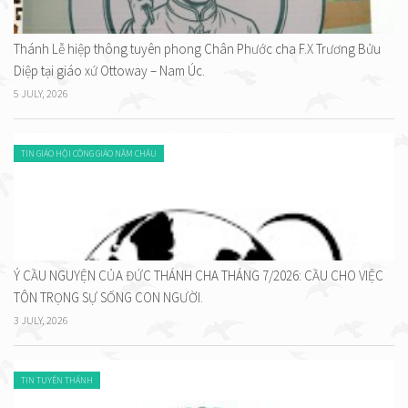
Thánh Lễ hiệp thông tuyên phong Chân Phước cha F.X Trương Bửu
Diệp tại giáo xứ Ottoway – Nam Úc.
5 JULY, 2026
TIN GIÁO HỘI CÔNG GIÁO NĂM CHÂU
Ý CẦU NGUYỆN CỦA ĐỨC THÁNH CHA THÁNG 7/2026: CẦU CHO VIỆC
TÔN TRỌNG SỰ SỐNG CON NGƯỜI.
3 JULY, 2026
TIN TUYÊN THÁNH