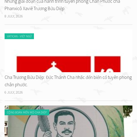
Những giai đoạn của hành trình tuyên phong Chân Phước cha
Phanxicô Xaviê Trương Bửu Diệp.
8 JULY, 2026
VATICAN - VIỆT NGỮ
Cha Trương Bửu Diệp: Đức Thánh Cha nhắc đến biến cố tuyên phong
chân phước.
6 JULY, 2026
CỘNG ĐOÀN MẾN MỘ CHA DIỆP