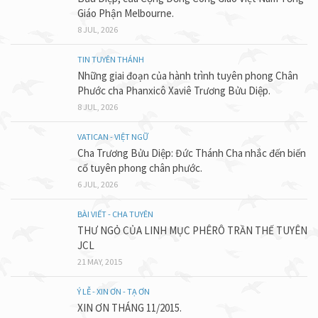
Giáo Phận Melbourne.
8 JUL, 2026
TIN TUYÊN THÁNH
Những giai đoạn của hành trình tuyên phong Chân
Phước cha Phanxicô Xaviê Trương Bửu Diệp.
8 JUL, 2026
VATICAN - VIỆT NGỮ
Cha Trương Bửu Diệp: Đức Thánh Cha nhắc đến biến
cố tuyên phong chân phước.
6 JUL, 2026
BÀI VIẾT - CHA TUYÊN
THƯ NGỎ CỦA LINH MỤC PHÊRÔ TRẦN THẾ TUYÊN
JCL
21 MAY, 2015
Ý LỄ - XIN ƠN - TẠ ƠN
XIN ƠN THÁNG 11/2015.