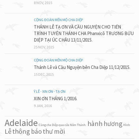
8 NOV, 2015
CỘNG ĐOÀN MẾN MỘ CHA DIỆP
THÁNH LỄ TẠ ƠN VÀ CẦU NGUYỆN CHO TIẾN
TRÌNH TUYÊN THÁNH CHA Phanxicô TRƯƠNG BỬU
DIỆP TẠI ÚC CHÂU 13/11/2015.
25 NOV, 2015
CỘNG ĐOÀN MẾN MỘ CHA DIỆP
Thánh Lễ và Cầu Nguyện bên Cha Diệp 11/12/2015.
15 DEC, 2015
Ý LỄ - XIN ƠN - TẠ ƠN
XIN ƠN THÁNG 1/2016.
9 JAN, 2016
Adelaide
hành hương
Cùng cha Diệp qua cửa Năm Thánh.
Hình
Lễ
thông báo
thư mời