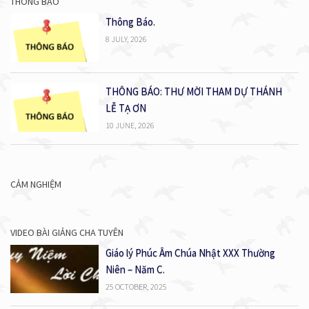
THÔNG BÁO
Thông Báo.
8 JULY, 2026
THÔNG BÁO: THƯ MỜI THAM DỰ THÁNH
LỄ TẠ ƠN
10 JUNE, 2026
CẢM NGHIỆM
VIDEO BÀI GIẢNG CHA TUYÊN
Giáo lý Phúc Âm Chúa Nhật XXX Thường
Niên – Năm C.
25 OCTOBER, 2025