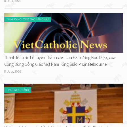
8 JULY, 2026
TIN GIÁO HỘI CÔNG GIÁO NĂM CHÂU
Thánh lễ Tạ ơn Lễ Tuyên Thánh cho cha F.X Trương Bửu Diệp, của
Cộng Đồng Công Giáo Việt Nam Tổng Giáo Phận Melbourne.
8 JULY, 2026
TIN TUYÊN THÁNH