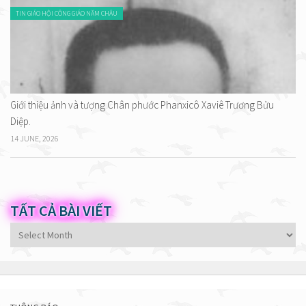
TIN GIÁO HỘI CÔNG GIÁO NĂM CHÂU
Giới thiệu ảnh và tượng Chân phước Phanxicô Xaviê Trương Bửu
Diệp.
14 JUNE, 2026
TẤT CẢ BÀI VIẾT
Tất
cả
bài
viết