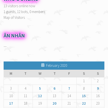
13 visitors online now
1 guests,
12 bots,
0 members
Map of Visitors
ÂN NHÂN
---
February 2020
M
T
W
T
F
S
S
1
2
3
4
5
6
7
8
9
10
11
12
13
14
15
16
17
18
19
20
21
22
23