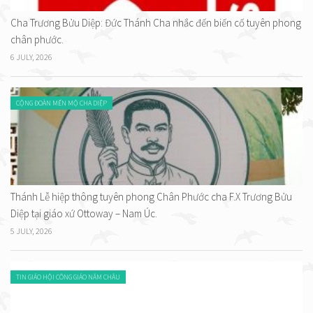
Cha Trương Bửu Diệp: Đức Thánh Cha nhắc đến biến cố tuyên phong
chân phước.
6 JULY, 2026
CỘNG ĐOÀN MẾN MỘ CHA DIỆP
Thánh Lễ hiệp thông tuyên phong Chân Phước cha F.X Trương Bửu
Diệp tại giáo xứ Ottoway – Nam Úc.
5 JULY, 2026
TIN GIÁO HỘI CÔNG GIÁO NĂM CHÂU