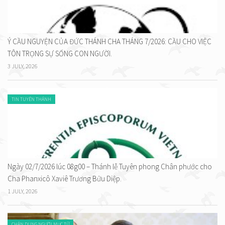
Ý CẦU NGUYỆN CỦA ĐỨC THÁNH CHA THÁNG 7/2026: CẦU CHO VIỆC
TÔN TRỌNG SỰ SỐNG CON NGƯỜI.
3 JULY, 2026
TIN TUYÊN THÁNH
Ngày 02/7/2026 lúc 08g00 – Thánh lễ Tuyên phong Chân phước cho
Cha Phanxicô Xaviê Trương Bửu Diệp.
1 JULY, 2026
CHÂN DUNG NGƯỜI MỤC TỬ