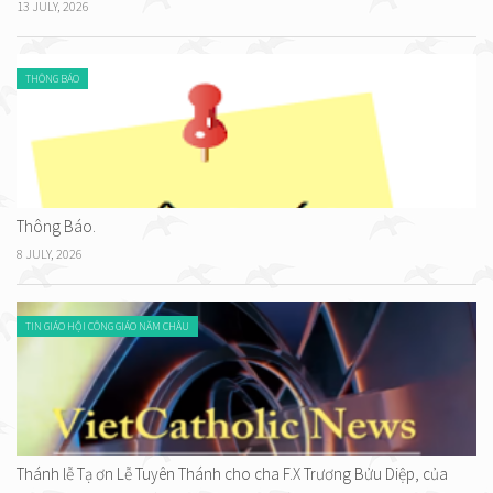
13 JULY, 2026
THÔNG BÁO
Thông Báo.
8 JULY, 2026
TIN GIÁO HỘI CÔNG GIÁO NĂM CHÂU
Thánh lễ Tạ ơn Lễ Tuyên Thánh cho cha F.X Trương Bửu Diệp, của