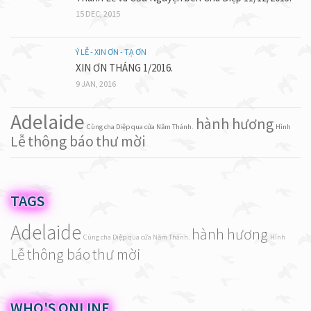
15 DEC, 2015
Ý LỄ - XIN ƠN - TẠ ƠN
XIN ƠN THÁNG 1/2016.
9 JAN, 2016
Adelaide
hành hương
Cùng cha Diệp qua cửa Năm Thánh.
Hình
Lễ
thông báo
thư mời
TAGS
Adelaide
hành hương
Cùng cha Diệp qua cửa Năm Thánh.
Hình
Lễ
thông báo
thư mời
WHO'S ONLINE