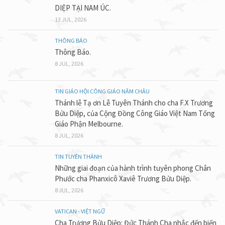
DIỆP TẠI NAM ÚC.
13 JUL, 2026
THÔNG BÁO
Thông Báo.
8 JUL, 2026
TIN GIÁO HỘI CÔNG GIÁO NĂM CHÂU
Thánh lễ Tạ ơn Lễ Tuyên Thánh cho cha F.X Trương
Bửu Diệp, của Cộng Đồng Công Giáo Việt Nam Tổng
Giáo Phận Melbourne.
8 JUL, 2026
TIN TUYÊN THÁNH
Những giai đoạn của hành trình tuyên phong Chân
Phước cha Phanxicô Xaviê Trương Bửu Diệp.
8 JUL, 2026
VATICAN - VIỆT NGỮ
Cha Trương Bửu Diệp: Đức Thánh Cha nhắc đến biến