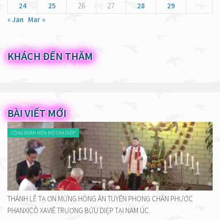
24
25
26
27
28
29
« Jan
Mar »
KHÁCH ĐẾN THĂM
BÀI VIẾT MỚI
CỘNG ĐOÀN MẾN MỘ CHA DIỆP
THÁNH LỄ TẠ ƠN MỪNG HỒNG ÂN TUYÊN PHONG CHÂN PHƯỚC
PHANXICÔ XAVIÊ TRƯƠNG BỬU DIỆP TẠI NAM ÚC.