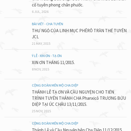
cố tuyên phong chân phước.
6 JUL, 2026
BÀI VIẾT - CHA TUYÊN
THƯ NGỎ CỦA LINH MỤC PHÊRÔ TRẦN THẾ TUYÊN
JCL
21 MAY, 2015
Ý LỄ - XIN ƠN - TẠ ƠN
XIN ƠN THÁNG 11/2015.
8 NOV, 2015
CỘNG ĐOÀN MẾN MỘ CHA DIỆP
THÁNH LỄ TẠ ƠN VÀ CẦU NGUYỆN CHO TIẾN
TRÌNH TUYÊN THÁNH CHA Phanxicô TRƯƠNG BỬU
DIỆP TẠI ÚC CHÂU 13/11/2015.
25 NOV, 2015
CỘNG ĐOÀN MẾN MỘ CHA DIỆP
Thánh Lễ và Cầu Nguyện bên Cha Diệp 11/12/2015.