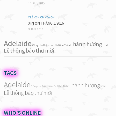
15 DEC, 2015
Ý LỄ - XIN ƠN - TẠ ƠN
XIN ƠN THÁNG 1/2016.
9 JAN, 2016
Adelaide
hành hương
Cùng cha Diệp qua cửa Năm Thánh.
Hình
Lễ
thông báo
thư mời
TAGS
Adelaide
hành hương
Cùng cha Diệp qua cửa Năm Thánh.
Hình
Lễ
thông báo
thư mời
WHO'S ONLINE