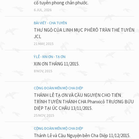
cố tuyên phong chân phước.
6 JUL, 2026
BÀI VIẾT - CHA TUYÊN
THƯ NGỎ CỦA LINH MỤC PHÊRÔ TRẦN THẾ TUYÊN
JCL
21 MAY, 2015
Ý LỄ - XIN ƠN - TẠ ƠN
XIN ƠN THÁNG 11/2015.
8 NOV, 2015
CỘNG ĐOÀN MẾN MỘ CHA DIỆP
THÁNH LỄ TẠ ƠN VÀ CẦU NGUYỆN CHO TIẾN
TRÌNH TUYÊN THÁNH CHA Phanxicô TRƯƠNG BỬU
DIỆP TẠI ÚC CHÂU 13/11/2015.
25 NOV, 2015
CỘNG ĐOÀN MẾN MỘ CHA DIỆP
Thánh Lễ và Cầu Nguyện bên Cha Diệp 11/12/2015.