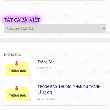
TẤT CẢ BÀI VIẾT
Tất
cả
bài
viết
THÔNG BÁO
Thông Báo.
8 JULY, 2026
THÔNG BÁO: THƯ MỜI THAM DỰ THÁNH
LỄ TẠ ƠN
10 JUNE, 2026