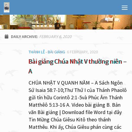
FEBRUARY 6, 2020
DAILY ARCHIVE:
THÁNH LỄ - BÀI GIẢNG
6 FEBRUARY, 2020
Bài giảng Chúa Nhật V thường niên –
A
CHÚA NHẬT V QUANH NĂM – A Sách Ngôn
Sứ Isaia 58:7-10;Thư Thứ I của Thánh Phaolô
gửi tín hữu Corintô 2:1-5và Phúc Âm Thánh
Matthêô 5:13-16 A. Video bài giảng B. Bản
văn Bài giảng | Download file Word tại đây
Tin Mừng Chúa Giêsu Kitô theo thánh
Matthêu. Khi ấy, Chúa Giêsu phán cùng các