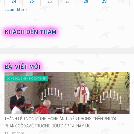
24
25
26
27
28
29
« Jan
Mar »
KHÁCH ĐẾN THĂM
BÀI VIẾT MỚI
CỘNG ĐOÀN MẾN MỘ CHA DIỆP
THÁNH LỄ TẠ ƠN MỪNG HỒNG ÂN TUYÊN PHONG CHÂN PHƯỚC
PHANXICÔ XAVIÊ TRƯƠNG BỬU DIỆP TẠI NAM ÚC.
13 JULY, 2026