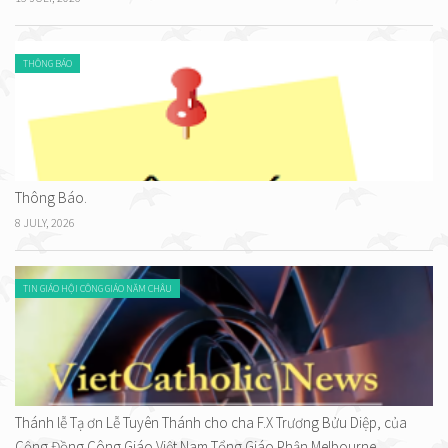
THÔNG BÁO
Thông Báo.
8 JULY, 2026
TIN GIÁO HỘI CÔNG GIÁO NĂM CHÂU
Thánh lễ Tạ ơn Lễ Tuyên Thánh cho cha F.X Trương Bửu Diệp, của
Cộng Đồng Công Giáo Việt Nam Tổng Giáo Phận Melbourne.