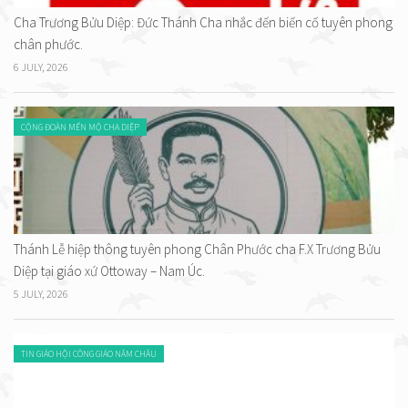
Cha Trương Bửu Diệp: Đức Thánh Cha nhắc đến biến cố tuyên phong
chân phước.
6 JULY, 2026
CỘNG ĐOÀN MẾN MỘ CHA DIỆP
Thánh Lễ hiệp thông tuyên phong Chân Phước cha F.X Trương Bửu
Diệp tại giáo xứ Ottoway – Nam Úc.
5 JULY, 2026
TIN GIÁO HỘI CÔNG GIÁO NĂM CHÂU