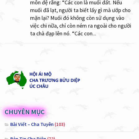
môn đệ rằng: “Các con là muối đất. Nếu
muối đã lạt, người ta biết lấy gì mà ướp cho
mặn lại? Muối đó không còn sử dụng vào
việc chi nữa, chỉ còn ném ra ngoài cho người
ta chà đạp lên nó. “Các con...
CHUYÊN MỤC
Bài Viết – Cha Tuyên
(103)
Bản Tin Cha Diệp
(72)