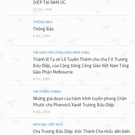
DIỆP TẠI NAM ÚC.
13 JUL, 2026
THÔNG BÁO
Thông Báo.
8 JUL, 2026
TIN GIÁO HỘI CÔNG GIÁO NĂM CHÂU
Thánh lễ Tạ ơn Lễ Tuyên Thánh cho cha F.X Trương
Bửu Diệp, của Cộng Đồng Công Giáo Việt Nam Tổng
Giáo Phận Melbourne.
8 JUL, 2026
TIN TUYÊN THÁNH
Những giai đoạn của hành trình tuyên phong Chân
Phước cha Phanxicô Xaviê Trương Bửu Diệp.
8 JUL, 2026
VATICAN - VIỆT NGỮ
Cha Trương Bửu Diệp: Đức Thánh Cha nhắc đến biến