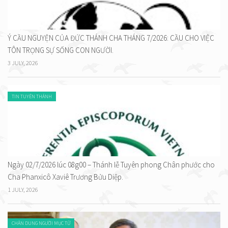
Ý CẦU NGUYỆN CỦA ĐỨC THÁNH CHA THÁNG 7/2026: CẦU CHO VIỆC
TÔN TRỌNG SỰ SỐNG CON NGƯỜI.
3 JULY, 2026
TIN TUYÊN THÁNH
Ngày 02/7/2026 lúc 08g00 – Thánh lễ Tuyên phong Chân phước cho
Cha Phanxicô Xaviê Trương Bửu Diệp.
1 JULY, 2026
CHÂN DUNG NGƯỜI MỤC TỬ