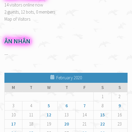
14 visitors online now
2 guests,
12 bots,
0 members
Map of Visitors
ÂN NHÂN
---
February 2020
M
T
W
T
F
S
S
1
2
3
4
5
6
7
8
9
10
11
12
13
14
15
16
17
18
19
20
21
22
23