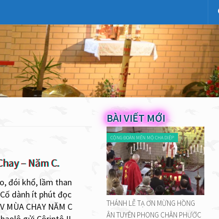
BÀI VIẾT MỚI
CỘNG ĐOÀN MẾN MỘ CHA DIỆP
Chay – Năm C.
, đói khổ, lầm than
 Cố dành ít phút đọc
THÁNH LỄ TẠ ƠN MỪNG HỒNG
 IV MÙA CHAY NĂM C
ÂN TUYÊN PHONG CHÂN PHƯỚC
haolô gửi Côrintô II