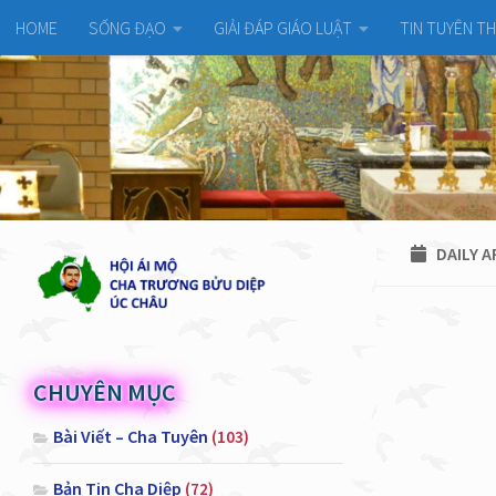
HOME
SỐNG ĐẠO
GIẢI ĐÁP GIÁO LUẬT
TIN TUYÊN T
DAILY A
CHUYÊN MỤC
Bài Viết – Cha Tuyên
(103)
Bản Tin Cha Diệp
(72)