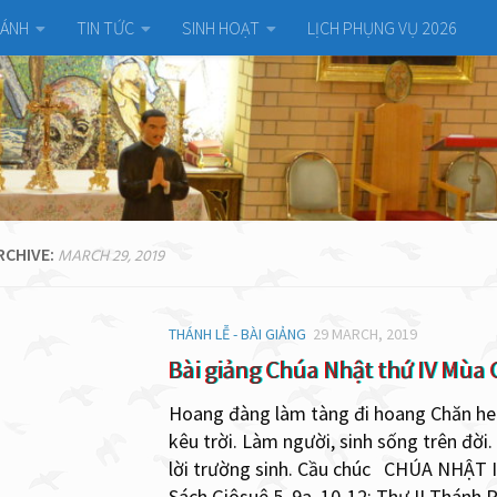
HÁNH
TIN TỨC
SINH HOẠT
LỊCH PHỤNG VỤ 2026
RCHIVE:
MARCH 29, 2019
THÁNH LỄ - BÀI GIẢNG
29 MARCH, 2019
Bài giảng Chúa Nhật thứ IV Mùa 
Hoang đàng làm tàng đi hoang Chăn heo
kêu trời. Làm người, sinh sống trên đời.
lời trường sinh. Cầu chúc CHÚA NHẬT
Sách Giôsuê 5, 9a, 10-12; Thư II Thánh P