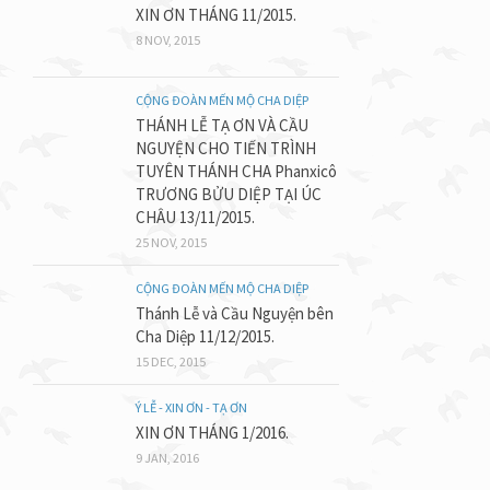
XIN ƠN THÁNG 11/2015.
8 NOV, 2015
CỘNG ĐOÀN MẾN MỘ CHA DIỆP
THÁNH LỄ TẠ ƠN VÀ CẦU
NGUYỆN CHO TIẾN TRÌNH
TUYÊN THÁNH CHA Phanxicô
TRƯƠNG BỬU DIỆP TẠI ÚC
CHÂU 13/11/2015.
25 NOV, 2015
CỘNG ĐOÀN MẾN MỘ CHA DIỆP
Thánh Lễ và Cầu Nguyện bên
Cha Diệp 11/12/2015.
15 DEC, 2015
Ý LỄ - XIN ƠN - TẠ ƠN
XIN ƠN THÁNG 1/2016.
9 JAN, 2016