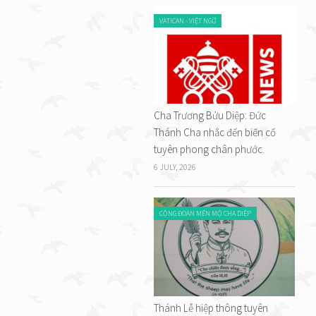
VATICAN - VIỆT NGỮ
Cha Trương Bửu Diệp: Đức
Thánh Cha nhắc đến biến cố
tuyên phong chân phước.
6 JULY, 2026
CỘNG ĐOÀN MẾN MỘ CHA DIỆP
Thánh Lễ hiệp thông tuyên