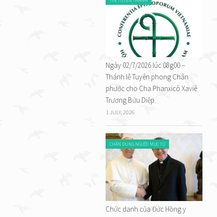
TIN TUYÊN THÁNH
Ngày 02/7/2026 lúc 08g00 –
Thánh lễ Tuyên phong Chân
phước cho Cha Phanxicô Xaviê
Trương Bửu Diệp.
1 JULY, 2026
CHÂN DUNG NGƯỜI MỤC TỬ
Chức danh của Đức Hồng y