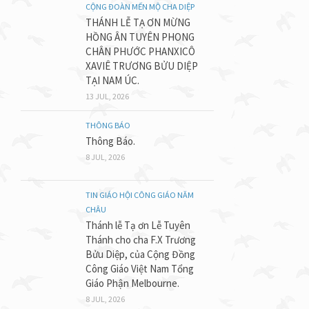
CỘNG ĐOÀN MẾN MỘ CHA DIỆP
THÁNH LỄ TẠ ƠN MỪNG
HỒNG ÂN TUYÊN PHONG
CHÂN PHƯỚC PHANXICÔ
XAVIÊ TRƯƠNG BỬU DIỆP
TẠI NAM ÚC.
13 JUL, 2026
THÔNG BÁO
Thông Báo.
8 JUL, 2026
TIN GIÁO HỘI CÔNG GIÁO NĂM
CHÂU
Thánh lễ Tạ ơn Lễ Tuyên
Thánh cho cha F.X Trương
Bửu Diệp, của Cộng Đồng
Công Giáo Việt Nam Tổng
Giáo Phận Melbourne.
8 JUL, 2026