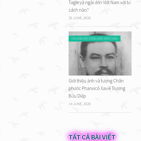
Tagle và ngài đến Việt Nam với tư
cách nào?
29 JUNE, 2026
TIN GIÁO HỘI CÔNG GIÁO NĂM CHÂU
Giới thiệu ảnh và tượng Chân
phước Phanxicô Xaviê Trương
Bửu Diệp.
14 JUNE, 2026
TẤT CẢ BÀI VIẾT