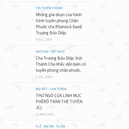
TIN TUYÊN THÁNH
Những giai đoạn của hành
trình tuyên phong Chân
Phước cha Phanxicô Xaviê
Trương Bửu Diệp.
8 JUL, 2026
VATICAN - VIỆT NGỮ
Cha Trương Bửu Diệp: Đức
Thánh Cha nhắc đến biến cố
tuyên phong chân phước.
6 JUL, 2026
BÀI VIẾT - CHA TUYÊN
THƯ NGỎ CỦA LINH MỤC
PHÊRÔ TRẦN THẾ TUYÊN
JCL
21 MAY, 2015
Ý LỄ - XIN ƠN - TẠ ƠN