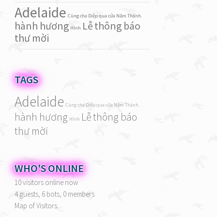
Adelaide
Cùng cha Diệp qua cửa Năm Thánh.
hành hương
Lễ
thông báo
Hình
thư mời
TAGS
Adelaide
Cùng cha Diệp qua cửa Năm Thánh.
hành hương
Lễ
thông báo
Hình
thư mời
WHO'S ONLINE
10 visitors online now
4 guests,
6 bots,
0 members
Map of Visitors