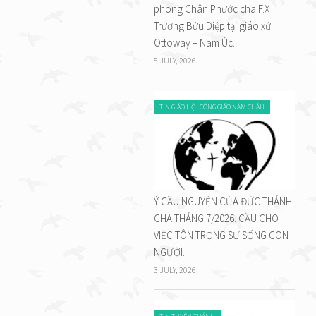
phong Chân Phước cha F.X
Trương Bửu Diệp tại giáo xứ
Ottoway – Nam Úc.
5 JULY, 2026
TIN GIÁO HỘI CÔNG GIÁO NĂM CHÂU
Ý CẦU NGUYỆN CỦA ĐỨC THÁNH
CHA THÁNG 7/2026: CẦU CHO
VIỆC TÔN TRỌNG SỰ SỐNG CON
NGƯỜI.
3 JULY, 2026