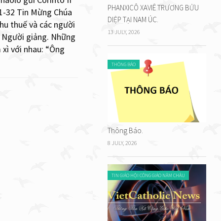
PHANXICÔ XAVIÊ TRƯƠNG BỬU
11-32 Tin Mừng Chúa
DIỆP TẠI NAM ÚC.
hu thuế và các người
13 JULY, 2026
he Người giảng. Những
 xì với nhau: “Ông
THÔNG BÁO
Thông Báo.
8 JULY, 2026
TIN GIÁO HỘI CÔNG GIÁO NĂM CHÂU