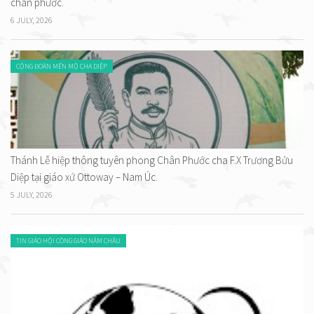
chân phước.
6 JULY, 2026
CỘNG ĐOÀN MẾN MỘ CHA DIỆP
Thánh Lễ hiệp thông tuyên phong Chân Phước cha F.X Trương Bửu
Diệp tại giáo xứ Ottoway – Nam Úc.
5 JULY, 2026
TIN GIÁO HỘI CÔNG GIÁO NĂM CHÂU