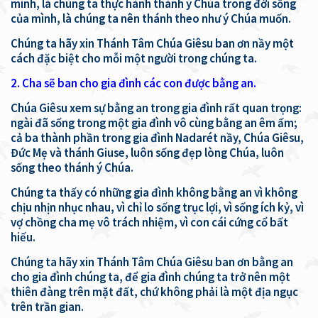
mình, là chúng ta thực hành thánh ý Chúa trong đời sống
của mình, là chúng ta nên thánh theo như ý Chúa muốn.
Chúng ta hãy xin Thánh Tâm Chúa Giêsu ban ơn nầy một
cách đặc biệt cho mỗi một người trong chúng ta.
2. Cha sẽ ban cho gia đình các con được bằng an.
Chúa Giêsu xem sự bằng an trong gia đình rất quan trọng:
ngài đã sống trong một gia đình vô cùng bằng an êm ấm;
cả ba thành phần trong gia đình Nadarét nầy, Chúa Giêsu,
Đức Mẹ và thánh Giuse, luôn sống đẹp lòng Chúa, luôn
sống theo thánh ý Chúa.
Chúng ta thấy có những gia đình không bằng an vì không
chịu nhịn nhục nhau, vì chỉ lo sống trục lợi, vì sống ích kỷ, vì
vợ chồng cha mẹ vô trách nhiệm, vì con cái cứng cổ bất
hiếu.
Chúng ta hãy xin Thánh Tâm Chúa Giêsu ban ơn bằng an
cho gia đình chúng ta, để gia đình chúng ta trở nên một
thiên đàng trên mặt đất, chứ không phải là một địa ngục
trên trần gian.