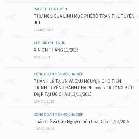
BÀI VIẾT - CHA TUYÊN
THƯ NGỎ CỦA LINH MỤC PHÊRÔ TRẦN THẾ TUYÊN
JCL
21 MAY, 2015
Ý LỄ - XIN ƠN - TẠ ƠN
XIN ƠN THÁNG 11/2015.
8 NOV, 2015
CỘNG ĐOÀN MẾN MỘ CHA DIỆP
THÁNH LỄ TẠ ƠN VÀ CẦU NGUYỆN CHO TIẾN
TRÌNH TUYÊN THÁNH CHA Phanxicô TRƯƠNG BỬU
DIỆP TẠI ÚC CHÂU 13/11/2015.
25 NOV, 2015
CỘNG ĐOÀN MẾN MỘ CHA DIỆP
Thánh Lễ và Cầu Nguyện bên Cha Diệp 11/12/2015.
15 DEC, 2015