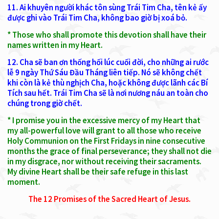
11. Ai khuyên người khác tôn sùng Trái Tim Cha, tên kẻ ấy
được ghi vào Trái Tim Cha, không bao giờ bị xoá bỏ.
* Those who shall promote this devotion shall have their
names written in my Heart.
12. Cha sẽ ban ơn thống hối lúc cuối đời, cho những ai rước
lễ 9 ngày Thứ Sáu Đầu Tháng liên tiếp. Nó sẽ không chết
khi còn là kẻ thù nghịch Cha, hoặc không được lãnh các Bí
Tích sau hết. Trái Tim Cha sẽ là nơi nương náu an toàn cho
chúng trong giờ chết.
* I promise you in the excessive mercy of my Heart that
my all-powerful love will grant to all those who receive
Holy Communion on the First Fridays in nine consecutive
months the grace of final perseverance; they shall not die
in my disgrace, nor without receiving their sacraments.
My divine Heart shall be their safe refuge in this last
moment.
The 12 Promises of the Sacred Heart of Jesus.