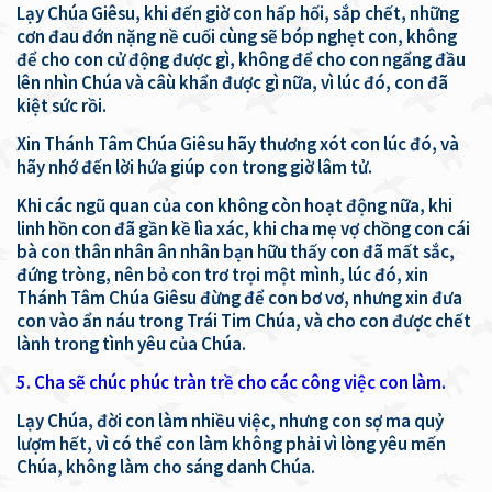
Lạy Chúa Giêsu, khi đến giờ con hấp hối, sắp chết, những
cơn đau đớn nặng nề cuối cùng sẽ bóp nghẹt con, không
để cho con cử động được gì, không để cho con ngẩng đầu
lên nhìn Chúa và câù khẩn được gì nữa, vì lúc đó, con đã
kiệt sức rồi.
Xin Thánh Tâm Chúa Giêsu hãy thương xót con lúc đó, và
hãy nhớ đến lời hứa giúp con trong giờ lâm tử.
Khi các ngũ quan của con không còn hoạt động nữa, khi
linh hồn con đã gần kề lìa xác, khi cha mẹ vợ chồng con cái
bà con thân nhân ân nhân bạn hữu thấy con đã mất sắc,
đứng tròng, nên bỏ con trơ trọi một mình, lúc đó, xin
Thánh Tâm Chúa Giêsu đừng để con bơ vơ, nhưng xin đưa
con vào ẩn náu trong Trái Tim Chúa, và cho con được chết
lành trong tình yêu của Chúa.
5. Cha sẽ chúc phúc tràn trề cho các công việc con làm.
Lạy Chúa, đời con làm nhiều việc, nhưng con sợ ma quỷ
lượm hết, vì có thể con làm không phải vì lòng yêu mến
Chúa, không làm cho sáng danh Chúa.