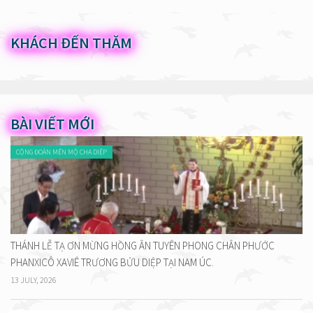
KHÁCH ĐẾN THĂM
BÀI VIẾT MỚI
CỘNG ĐOÀN MẾN MỘ CHA DIỆP
THÁNH LỄ TẠ ƠN MỪNG HỒNG ÂN TUYÊN PHONG CHÂN PHƯỚC
PHANXICÔ XAVIÊ TRƯƠNG BỬU DIỆP TẠI NAM ÚC.
13 JULY, 2026