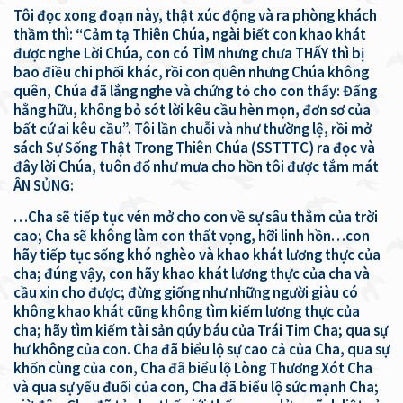
Tôi đọc xong đoạn này, thật xúc động và ra phòng khách
thầm thì: “Cảm tạ Thiên Chúa, ngài biết con khao khát
được nghe Lời Chúa, con có TÌM nhưng chưa THẤY thì bị
bao điều chi phối khác, rồi con quên nhưng Chúa không
quên, Chúa đã lắng nghe và chứng tỏ cho con thấy: Đấng
hằng hữu, không bỏ sót lời kêu cầu hèn mọn, đơn sơ của
bất cứ ai kêu cầu”. Tôi lần chuỗi và như thường lệ, rồi mở
sách Sự Sống Thật Trong Thiên Chúa (SSTTTC) ra đọc và
đây lời Chúa, tuôn đổ như mưa cho hồn tôi được tắm mát
ÂN SỦNG:
…Cha sẽ tiếp tục vén mở cho con về sự sâu thẳm của trời
cao; Cha sẽ không làm con thất vọng, hỡi linh hồn…con
hãy tiếp tục sống khó nghèo và khao khát lương thực của
cha; đúng vậy, con hãy khao khát lương thực của cha và
cầu xin cho được; đừng giống như những người giàu có
không khao khát cũng không tìm kiếm lương thực của
cha; hãy tìm kiếm tài sản qúy báu của Trái Tim Cha; qua sự
hư không của con. Cha đã biểu lộ sự cao cả của Cha, qua sự
khốn cùng của con, Cha đã biểu lộ Lòng Thương Xót Cha
và qua sự yếu đuối của con, Cha đã biểu lộ sức mạnh Cha;