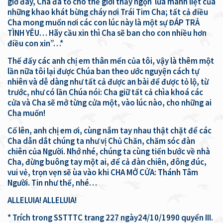
giờ đây, Cha đã tỏ cho thế giới thấy ngọn lửa mãnh liệt của
những khao khát bừng cháy nơi Trái Tim Cha; tất cả điều
Cha mong muốn nơi các con lúc này là một sự ĐÁP TRẢ
TÌNH YÊU… Hãy cầu xin thì Cha sẽ ban cho con nhiều hơn
điều con xin”…*
Thế đấy các anh chị em thân mến của tôi, vậy là thêm một
lần nữa tôi lại được Chúa ban theo ước nguyện cách tự
nhiên và dễ dàng như tất cả được an bài để được tỏ lộ, từ
trước, như có lần Chúa nói: Cha giữ tất cả chìa khoá các
cửa và Cha sẽ mở từng cửa một, vào lúc nào, cho những ai
Cha muốn!
Cố lên, anh chị em ơi, cùng nắm tay nhau thật chặt để các
Cha dẫn dắt chúng ta như vị Chủ Chăn, chăm sóc đàn
chiên của Người. Nhớ nhé, chúng ta cùng tiến bước về nhà
Cha, đừng buông tay một ai, để cả đàn chiên, đông đúc,
vui vẻ, trọn vẹn sẽ ùa vào khi CHA MỞ CỬA: Thánh Tâm
Người. Tin như thế, nhé…
ALLELUIA! ALLELUIA!
* Trích trong SSTTTC trang 227 ngày24/10/1990 quyển III.