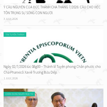
Ý CẦU NGUYỆN CỦA ĐỨC THÁNH CHA THÁNG 7/2026: CẦU CHO VIỆC
TÔN TRỌNG SỰ SỐNG CON NGƯỜI.
3 JULY, 2026
TIN TUYÊN THÁNH
Ngày 02/7/2026 lúc 08g00 – Thánh lễ Tuyên phong Chân phước cho
Cha Phanxicô Xaviê Trương Bửu Diệp.
1 JULY, 2026
CHÂN DUNG NGƯỜI MỤC TỬ