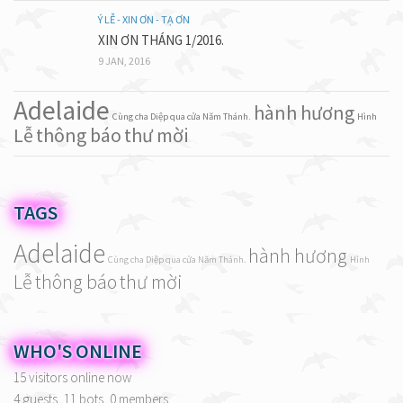
Ý LỄ - XIN ƠN - TẠ ƠN
XIN ƠN THÁNG 1/2016.
9 JAN, 2016
Adelaide
hành hương
Cùng cha Diệp qua cửa Năm Thánh.
Hình
Lễ
thông báo
thư mời
TAGS
Adelaide
hành hương
Cùng cha Diệp qua cửa Năm Thánh.
Hình
Lễ
thông báo
thư mời
WHO'S ONLINE
15 visitors online now
4 guests,
11 bots,
0 members