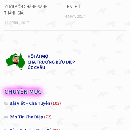
MƯỜI BỐN CHẶNG ĐÀNG
THA THỨ.
THÁNH GIÁ.
4 MAY, 2017
12 APRIL, 2017
CHUYÊN MỤC
Bài Viết – Cha Tuyên
(103)
Bản Tin Cha Diệp
(72)