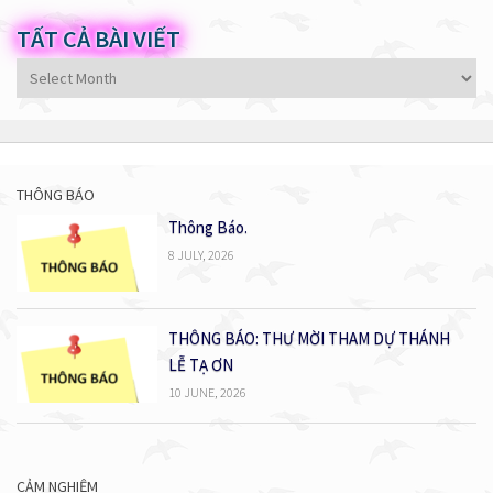
TẤT CẢ BÀI VIẾT
Tất
cả
bài
viết
THÔNG BÁO
Thông Báo.
8 JULY, 2026
THÔNG BÁO: THƯ MỜI THAM DỰ THÁNH
LỄ TẠ ƠN
10 JUNE, 2026
CẢM NGHIỆM