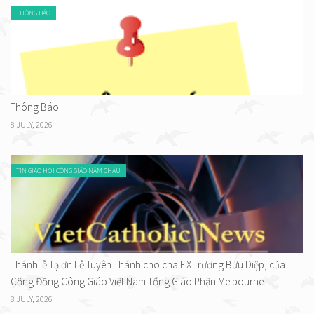
THÔNG BÁO
Thông Báo.
8 JULY, 2026
TIN GIÁO HỘI CÔNG GIÁO NĂM CHÂU
Thánh lễ Tạ ơn Lễ Tuyên Thánh cho cha F.X Trương Bửu Diệp, của
Cộng Đồng Công Giáo Việt Nam Tổng Giáo Phận Melbourne.
8 JULY, 2026