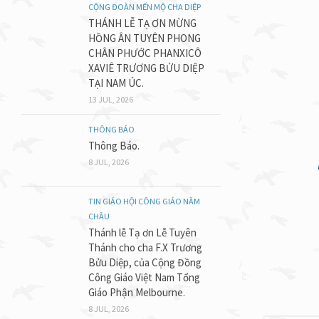
CỘNG ĐOÀN MẾN MỘ CHA DIỆP
THÁNH LỄ TẠ ƠN MỪNG
HỒNG ÂN TUYÊN PHONG
CHÂN PHƯỚC PHANXICÔ
XAVIÊ TRƯƠNG BỬU DIỆP
TẠI NAM ÚC.
13 JUL, 2026
THÔNG BÁO
Thông Báo.
8 JUL, 2026
TIN GIÁO HỘI CÔNG GIÁO NĂM
CHÂU
Thánh lễ Tạ ơn Lễ Tuyên
Thánh cho cha F.X Trương
Bửu Diệp, của Cộng Đồng
Công Giáo Việt Nam Tổng
Giáo Phận Melbourne.
8 JUL, 2026