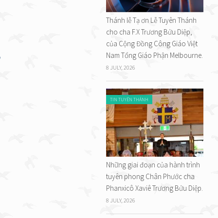
Thánh lễ Tạ ơn Lễ Tuyên Thánh
cho cha F.X Trương Bửu Diệp,
của Cộng Đồng Công Giáo Việt
Nam Tổng Giáo Phận Melbourne.
n
8 JULY, 2026
TIN TUYÊN THÁNH
Những giai đoạn của hành trình
tuyên phong Chân Phước cha
Phanxicô Xaviê Trương Bửu Diệp.
8 JULY, 2026