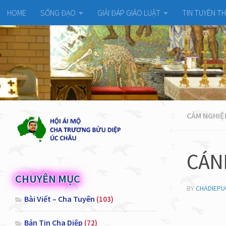
HOME
SỐNG ĐẠO
GIẢI ĐÁP GIÁO LUẬT
TIN TUYÊN T
CẢM NGHIỆ
CÁN
CHUYÊN MỤC
BY
CHADIEP
Bài Viết – Cha Tuyên
(103)
Bản Tin Cha Diệp
(72)