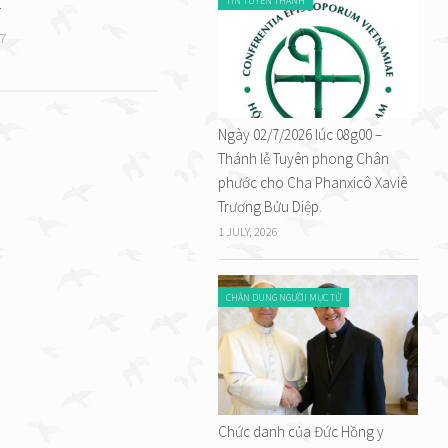
.
TIN TUYÊN THÁNH
7
Ngày 02/7/2026 lúc 08g00 –
Thánh lễ Tuyên phong Chân
phước cho Cha Phanxicô Xaviê
Trương Bửu Diệp.
1 JULY, 2026
CHÂN DUNG NGƯỜI MỤC TỬ
Chức danh của Đức Hồng y