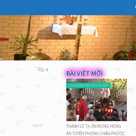
0
BÀI VIẾT MỚI
CỘNG ĐOÀN MẾN MỘ CHA DIỆP
SHARE
THÁNH LỄ TẠ ƠN MỪNG HỒNG
ÂN TUYÊN PHONG CHÂN PHƯỚC