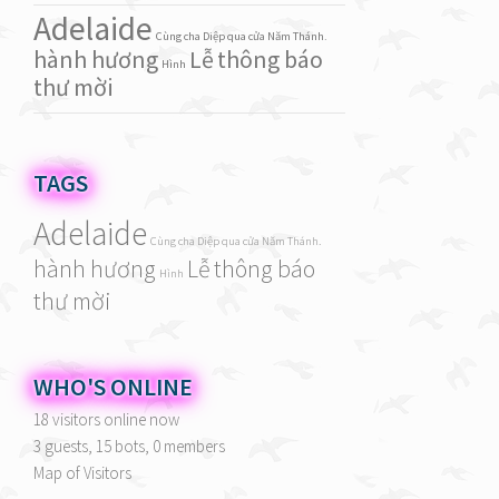
Adelaide
Cùng cha Diệp qua cửa Năm Thánh.
hành hương
Lễ
thông báo
Hình
thư mời
TAGS
Adelaide
Cùng cha Diệp qua cửa Năm Thánh.
hành hương
Lễ
thông báo
Hình
thư mời
WHO'S ONLINE
18 visitors online now
3 guests,
15 bots,
0 members
Map of Visitors