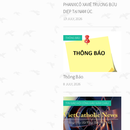
PHANXICÔ XAVIÊ TRƯƠNG BỬU
DIỆP TẠI NAM ÚC.
13 JULY, 2026
THÔNG BÁO
Thông Báo.
8 JULY, 2026
TIN GIÁO HỘI CÔNG GIÁO NĂM CHÂU