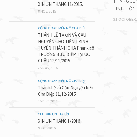
THÁNG 11 
XIN ƠN THÁNG 11/2015.
LINH HỒN.
8 NOV, 2015
31 OCTOBER,
CỘNG ĐOÀN MẾN MỘ CHA DIỆP
THÁNH LỄ TẠ ƠN VÀ CẦU
NGUYỆN CHO TIẾN TRÌNH
TUYÊN THÁNH CHA Phanxicô
TRƯƠNG BỬU DIỆP TẠI ÚC
CHÂU 13/11/2015.
25 NOV, 2015
CỘNG ĐOÀN MẾN MỘ CHA DIỆP
Thánh Lễ và Cầu Nguyện bên
Cha Diệp 11/12/2015.
15 DEC, 2015
Ý LỄ - XIN ƠN - TẠ ƠN
XIN ƠN THÁNG 1/2016.
9 JAN, 2016