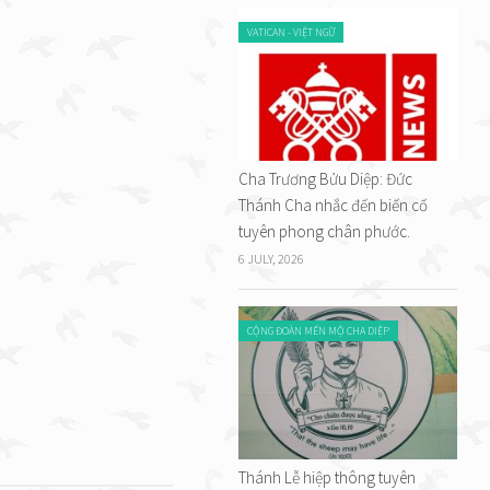
VATICAN - VIỆT NGỮ
Cha Trương Bửu Diệp: Đức
Thánh Cha nhắc đến biến cố
tuyên phong chân phước.
6 JULY, 2026
CỘNG ĐOÀN MẾN MỘ CHA DIỆP
Thánh Lễ hiệp thông tuyên