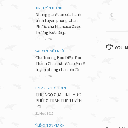
TIN TUYÊN THÁNH
Những giai đoạn của hành
trình tuyên phong Chân
Phước cha Phanxicô Xaviê
Trương Bửu Diệp.
8 JUL, 2026
YOU M
VATICAN - VIỆT NGỮ
Cha Trương Bửu Diệp: Đức
Thánh Cha nhắc đến biến cố
tuyên phong chân phước.
6 JUL, 2026
BÀI VIẾT - CHA TUYÊN
THƯ NGỎ CỦA LINH MỤC
PHÊRÔ TRẦN THẾ TUYÊN
JCL
21 MAY, 2015
Ý LỄ - XIN ƠN - TẠ ƠN