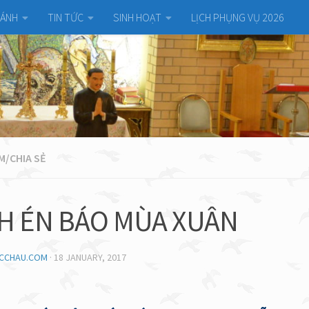
HÁNH
TIN TỨC
SINH HOẠT
LỊCH PHỤNG VỤ 2026
M/CHIA SẺ
H ÉN BÁO MÙA XUÂN
UCCHAU.COM
·
18 JANUARY, 2017