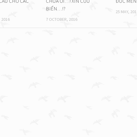
CẦU CHO CÁC
CHÚA ƠI…! XIN CỨU
ĐỨC MẾN
BIỂN…!?
25 MAY, 201
 2016
7 OCTOBER, 2016