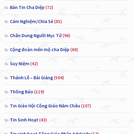
Bản Tin Cha Diệp
(72)
Cảm Nghiệm/Chia Sẻ
(85)
Chân Dung Người Mục Tử
(96)
Cộng đoàn mến mộ cha Diệp
(60)
Suy Niệm
(42)
Thánh Lễ – Bài Giảng
(504)
Thông Báo
(119)
Tin Giáo Hội Công Giáo Năm Châu
(107)
Tin Sinh Hoạt
(43)
Tin sinh hoạt Tổng Giáo Phận Adelaide
(12)