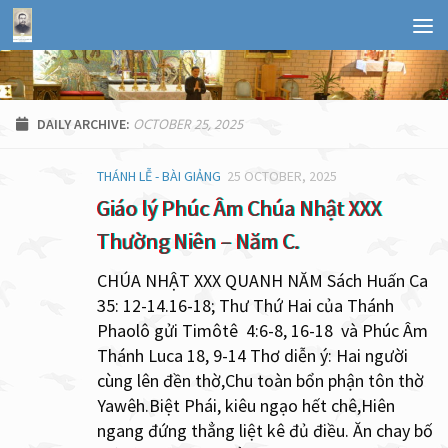
OCTOBER 25, 2025
DAILY ARCHIVE:
THÁNH LỄ - BÀI GIẢNG
25 OCTOBER, 2025
Giáo lý Phúc Âm Chúa Nhật XXX
Thường Niên – Năm C.
CHÚA NHẬT XXX QUANH NĂM Sách Huấn Ca
35: 12-14.16-18; Thư Thứ Hai của Thánh
Phaolô gửi Timôtê 4:6-8, 16-18 và Phúc Âm
Thánh Luca 18, 9-14 Thơ diễn ý: Hai người
cùng lên đền thờ,Chu toàn bổn phận tôn thờ
Yawêh.Biệt Phái, kiêu ngạo hết chê,Hiên
ngang đứng thẳng liệt kê đủ điều. Ăn chay bố