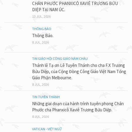
CHÂN PHƯỚC PHANXICÔ XAVIÊ TRƯƠNG BỬU
DIỆP TẠI NAM ÚC.
13 JUL, 2026
THÔNG BÁO
Thông Báo.
8 JUL, 2026
TIN GIÁO HỘI CÔNG GIÁO NĂM CHÂU
Thánh lễ Tạ ơn Lễ Tuyên Thánh cho cha F.X Trương
Bửu Diệp, của Cộng Đồng Công Giáo Việt Nam Tổng
Giáo Phận Melbourne.
8 JUL, 2026
TIN TUYÊN THÁNH
Những giai đoạn của hành trình tuyên phong Chân
Phước cha Phanxicô Xaviê Trương Bửu Diệp.
8 JUL, 2026
VATICAN - VIỆT NGỮ