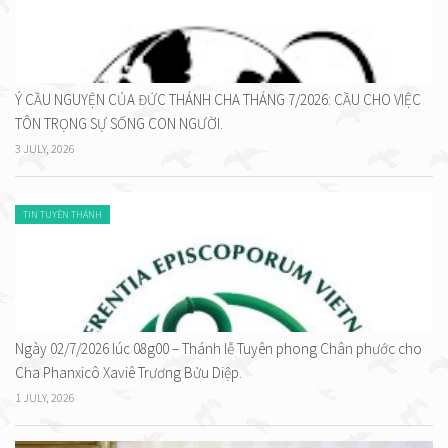
Ý CẦU NGUYỆN CỦA ĐỨC THÁNH CHA THÁNG 7/2026: CẦU CHO VIỆC
TÔN TRỌNG SỰ SỐNG CON NGƯỜI.
3 JULY, 2026
TIN TUYÊN THÁNH
Ngày 02/7/2026 lúc 08g00 – Thánh lễ Tuyên phong Chân phước cho
Cha Phanxicô Xaviê Trương Bửu Diệp.
1 JULY, 2026