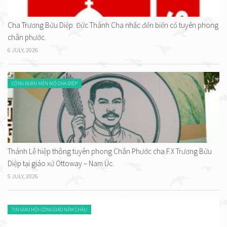
Cha Trương Bửu Diệp: Đức Thánh Cha nhắc đến biến cố tuyên phong
chân phước.
6 JULY, 2026
CỘNG ĐOÀN MẾN MỘ CHA DIỆP
Thánh Lễ hiệp thông tuyên phong Chân Phước cha F.X Trương Bửu
Diệp tại giáo xứ Ottoway – Nam Úc.
5 JULY, 2026
TIN GIÁO HỘI CÔNG GIÁO NĂM CHÂU