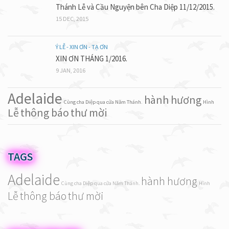
Thánh Lễ và Cầu Nguyện bên Cha Diệp 11/12/2015.
15 DEC, 2015
Ý LỄ - XIN ƠN - TẠ ƠN
XIN ƠN THÁNG 1/2016.
9 JAN, 2016
Adelaide
hành hương
Cùng cha Diệp qua cửa Năm Thánh.
Hình
Lễ
thông báo
thư mời
TAGS
Adelaide
hành hương
Cùng cha Diệp qua cửa Năm Thánh.
Hình
Lễ
thông báo
thư mời