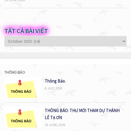
TẤT CẢ BÀI VIẾT
Tất
cả
bài
viết
THÔNG BÁO
Thông Báo.
8 JULY, 2026
THÔNG BÁO: THƯ MỜI THAM DỰ THÁNH
LỄ TẠ ƠN
10 JUNE, 2026