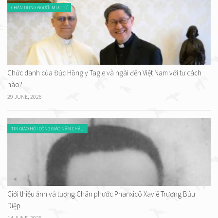
CHÂN DUNG NGƯỜI MỤC TỬ
Chức danh của Đức Hồng y Tagle và ngài đến Việt Nam với tư cách
nào?
29 JUNE, 2026
TIN GIÁO HỘI CÔNG GIÁO NĂM CHÂU
Giới thiệu ảnh và tượng Chân phước Phanxicô Xaviê Trương Bửu
Diệp.
14 JUNE, 2026