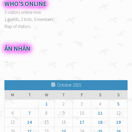
WHO'S ONLINE
3 visitors online now
1 guests,
2 bots,
0 members
Map of Visitors
ÂN NHÂN
---
October 2025
M
T
W
T
F
S
S
1
2
3
4
5
6
7
8
9
10
11
12
13
14
15
16
17
18
19
20
21
22
23
24
25
26