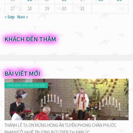
27
28
29
30
31
« Sep
Nov »
KHÁCH ĐẾN THĂM
BÀI VIẾT MỚI
CỘNG ĐOÀN MẾN MỘ CHA DIỆP
THÁNH LỄ TẠ ƠN MỪNG HỒNG ÂN TUYÊN PHONG CHÂN PHƯỚC
PHANXICÔ XAVIÊ TRƯƠNG BỬU DIỆP TẠI NAM ÚC.