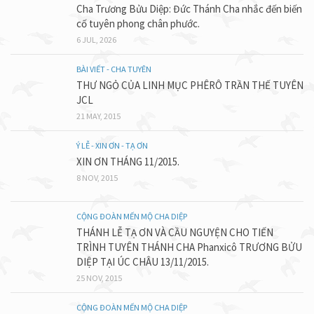
Cha Trương Bửu Diệp: Đức Thánh Cha nhắc đến biến
cố tuyên phong chân phước.
6 JUL, 2026
BÀI VIẾT - CHA TUYÊN
THƯ NGỎ CỦA LINH MỤC PHÊRÔ TRẦN THẾ TUYÊN
JCL
21 MAY, 2015
Ý LỄ - XIN ƠN - TẠ ƠN
XIN ƠN THÁNG 11/2015.
8 NOV, 2015
CỘNG ĐOÀN MẾN MỘ CHA DIỆP
THÁNH LỄ TẠ ƠN VÀ CẦU NGUYỆN CHO TIẾN
TRÌNH TUYÊN THÁNH CHA Phanxicô TRƯƠNG BỬU
DIỆP TẠI ÚC CHÂU 13/11/2015.
25 NOV, 2015
CỘNG ĐOÀN MẾN MỘ CHA DIỆP