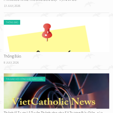
13 JULY, 2026
THÔNG BÁO
Thông Báo.
8 JULY, 2026
TIN GIÁO HỘI CÔNG GIÁO NĂM CHÂU
Thánh lễ Tạ ơn Lễ Tuyên Thánh cho cha F.X Trương Bửu Diệp, của