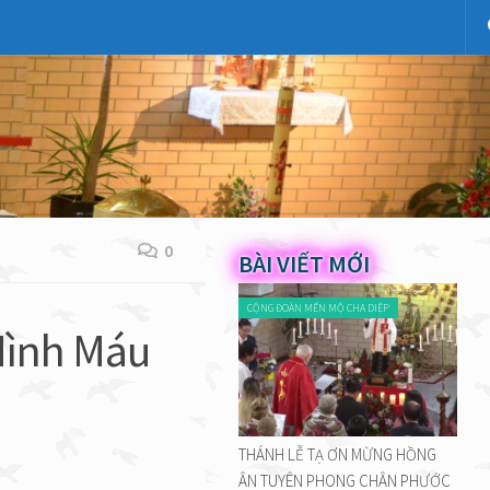
0
BÀI VIẾT MỚI
CỘNG ĐOÀN MẾN MỘ CHA DIỆP
Mình Máu
THÁNH LỄ TẠ ƠN MỪNG HỒNG
ÂN TUYÊN PHONG CHÂN PHƯỚC