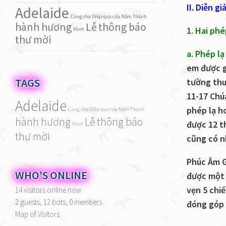
II. Diễn g
Adelaide
Cùng cha Diệp qua cửa Năm Thánh.
hành hương
Lễ
thông báo
1. Hai phé
Hình
thư mời
a. Phép lạ
em được g
TAGS
tường thu
11-17 Chú
Adelaide
phép lạ h
Cùng cha Diệp qua cửa Năm Thánh.
hành hương
Lễ
thông báo
được 12 t
Hình
thư mời
cũng có n
Phúc Âm Gi
WHO'S ONLINE
được một 
vẹn 5 chi
14 visitors online now
2 guests,
12 bots,
0 members
đóng góp 
Map of Visitors