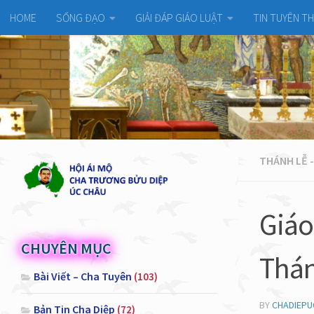
HOME
SỐNG ĐẠO
GIẢI ĐÁP GIÁO LUẬT
TIN TUYÊN T
THÁNH LỄ -
Giáo
CHUYÊN MỤC
Thán
Bài Viết – Cha Tuyên
(103)
BY
CHADIEP
Bản Tin Cha Diệp
(72)