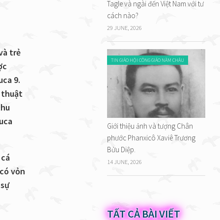
Tagle và ngài đến Việt Nam với tư
cách nào?
29 JUNE, 2026
và trẻ
TIN GIÁO HỘI CÔNG GIÁO NĂM CHÂU
ợc
uca 9.
 thuật
thu
uca
Giới thiệu ảnh và tượng Chân
phước Phanxicô Xaviê Trương
Bửu Diệp.
 cá
14 JUNE, 2026
 có vỏn
 sự
TẤT CẢ BÀI VIẾT