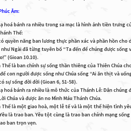
 Phúc Âm:
ạ hoá bánh ra nhiều trong sa mạc là hình ảnh tiền trưng củ
Thánh Thể:
có quyền năng ban lương thực phần xác và phần hồn cho 
 như Ngài đã từng tuyên bố “Ta đến để chúng được sống 
o!” (Gioan 10.10).
 Thể là ban chính sự sống thần thiêng của Thiên Chúa ch
 để con người được sống như Chúa sống “Ai ăn thịt và uốn
có sự sống đời đời (Gioan 6, 51-58).
lạ hoá bánh ra nhiều là mô thức của Thánh Lễ: Dân chúng 
Lời Chúa và được ăn no Mình Máu Thánh Chúa.
Thể là một giao hoà, một lễ tế và là một thể hiện tình yê
Yêu là trao ban. Yêu tột cùng là trao ban chính mạng sống
ao ban trọn vẹn.