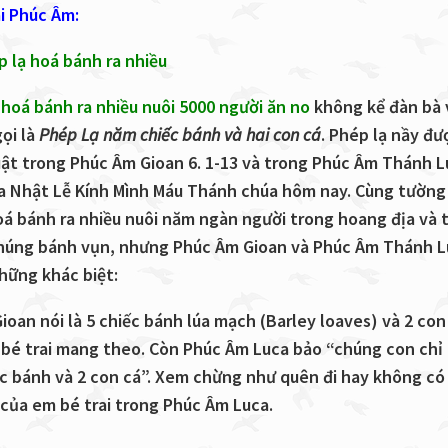
iải Phúc Âm:
p lạ hoá bánh ra nhiều
 hoá bánh ra nhiều nuôi 5000 người ăn no
không kể đàn bà 
ọi là
Phép Lạ năm chiếc bánh và hai con cá
. Phép lạ nầy đư
ật trong Phúc Âm Gioan 6. 1-13 và trong Phúc Âm Thánh L
a Nhật Lễ Kính Mình Máu Thánh chúa hôm nay. Cùng tường
oá bánh ra nhiều nuôi năm ngàn người trong hoang địa và 
húng bánh vụn, nhưng Phúc Âm Gioan và Phúc Âm Thánh L
hững khác biệt:
oan nói là 5 chiếc bánh lúa mạch (Barley loaves) và 2 con
bé trai mang theo. Còn Phúc Âm Luca bảo “chúng con chỉ
ếc bánh và 2 con cá”. Xem chừng như quên đi hay không có
của em bé trai trong Phúc Âm Luca.