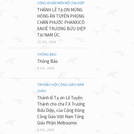
CỘNG ĐOÀN MẾN MỘ CHA DIỆP
THÁNH LỄ TẠ ƠN MỪNG
HỒNG ÂN TUYÊN PHONG
CHÂN PHƯỚC PHANXICÔ
XAVIÊ TRƯƠNG BỬU DIỆP
TẠI NAM ÚC.
13 JUL, 2026
THÔNG BÁO
Thông Báo.
8 JUL, 2026
TIN GIÁO HỘI CÔNG GIÁO NĂM
CHÂU
Thánh lễ Tạ ơn Lễ Tuyên
Thánh cho cha F.X Trương
Bửu Diệp, của Cộng Đồng
Công Giáo Việt Nam Tổng
Giáo Phận Melbourne.
8 JUL, 2026