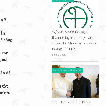
TIN TUYÊN THÁNH
a Bí
Ngày 02/7/2026 lúc 08g00 –
dân
Thánh lễ Tuyên phong Chân
và sống
phước cho Cha Phanxicô Xaviê
Trương Bửu Diệp.
o con
1 JULY, 2026
g máu
CHÂN DUNG NGƯỜI MỤC TỬ
đến để
u tột
 mình.
Chức danh của Đức Hồng y