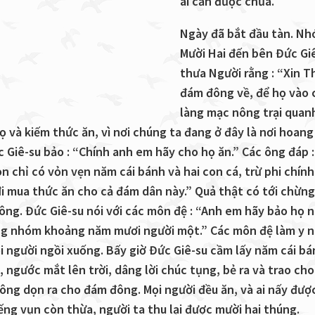
ai cần được chữa.
Ngày đã bắt đầu tàn. N
Mười Hai đến bên Đức Gi
thưa Người rằng : “Xin T
đám đông về, để họ vào 
làng mạc nông trại quan
ọ và kiếm thức ăn, vì nơi chúng ta đang ở đây là nơi hoang
c Giê-su bảo : “Chính anh em hãy cho họ ăn.” Các ông đáp :
n chỉ có vỏn vẹn năm cái bánh và hai con cá, trừ phi chín
đi mua thức ăn cho cả đám dân này.” Quả thật có tới chừn
ông. Đức Giê-su nói với các môn đệ : “Anh em hãy bảo họ n
g nhóm khoảng năm mươi người một.” Các môn đệ làm y n
i người ngồi xuống. Bấy giờ Đức Giê-su cầm lấy năm cái bá
, ngước mắt lên trời, dâng lời chúc tụng, bẻ ra và trao ch
 ông dọn ra cho đám đông. Mọi người đều ăn, và ai nấy đượ
ng vụn còn thừa, người ta thu lại được mười hai thúng.