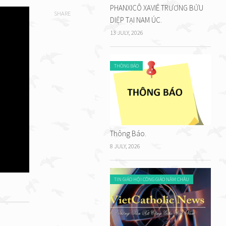
PHANXICÔ XAVIÊ TRƯƠNG BỬU
SHARE
DIỆP TẠI NAM ÚC.
13 JULY, 2026
THÔNG BÁO
Thông Báo.
8 JULY, 2026
TIN GIÁO HỘI CÔNG GIÁO NĂM CHÂU