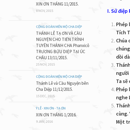
XIN ƠN THÁNG 11/2015.
I. Sứ điệp
8 NOV, 2015
Phép l
CỘNG ĐOÀN MẾN MỘ CHA DIỆP
Tích 
THÁNH LỄ TẠ ƠN VÀ CẦU
NGUYỆN CHO TIẾN TRÌNH
Chúa 
TUYÊN THÁNH CHA Phanxicô
chúng
TRƯƠNG BỬU DIỆP TẠI ÚC
dồi dà
CHÂU 13/11/2015.
Thánh
25 NOV, 2015
người
CỘNG ĐOÀN MẾN MỘ CHA DIỆP
Ta sẽ 
Thánh Lễ và Cầu Nguyện bên
Phép 
Cha Diệp 11/12/2015.
15 DEC, 2015
nghe 
Thánh 
Ý LỄ - XIN ƠN - TẠ ƠN
cùng. 
XIN ƠN THÁNG 1/2016.
Một tr
9 JAN, 2016