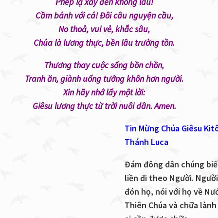
Phép lạ xảy đến không lâu!
Cầm bánh với cá! Đôi câu nguyện cầu,
No thoả, vui vẻ, khắc sâu,
Chúa là lương thực, bền lâu trường tồn.
Thương thay cuộc sống bồn chồn,
Tranh ăn, giành uống tưởng khôn hơn người.
Xin hãy nhớ lấy một lời:
Giêsu lương thực từ trời nuôi dân. Amen.
Tin Mừng Chúa Giêsu Kit
Thánh Luca
Đám đông dân chúng biế
liền đi theo Người. Người
đón họ, nói với họ về Nư
Thiên Chúa và chữa làn