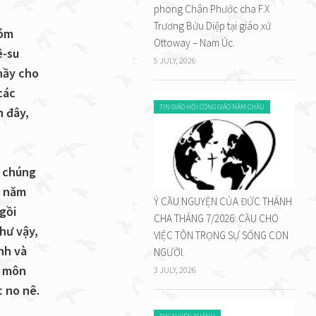
phong Chân Phước cha F.X
Trương Bửu Diệp tại giáo xứ
hóm
Ottoway – Nam Úc.
ê-su
5 JULY, 2026
hầy cho
các
TIN GIÁO HỘI CÔNG GIÁO NĂM CHÂU
h đây,
h chúng
g năm
Ý CẦU NGUYỆN CỦA ĐỨC THÁNH
gồi
CHA THÁNG 7/2026: CẦU CHO
hư vậy,
VIỆC TÔN TRỌNG SỰ SỐNG CON
nh và
NGƯỜI.
o môn
3 JULY, 2026
c no nê.