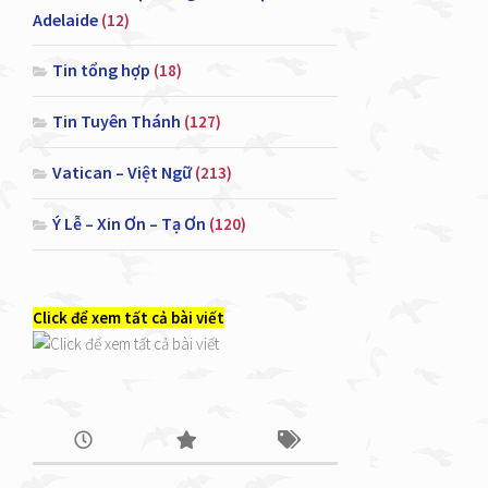
Adelaide
(12)
Tin tổng hợp
(18)
Tin Tuyên Thánh
(127)
Vatican – Việt Ngữ
(213)
Ý Lễ – Xin Ơn – Tạ Ơn
(120)
Click để xem tất cả bài viết