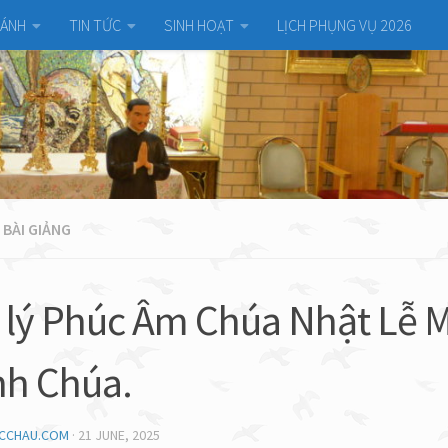
HÁNH
TIN TỨC
SINH HOẠT
LỊCH PHỤNG VỤ 2026
 BÀI GIẢNG
 lý Phúc Âm Chúa Nhật Lễ 
h Chúa.
UCCHAU.COM
·
21 JUNE, 2025