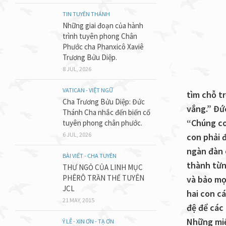
TIN TUYÊN THÁNH
Những giai đoạn của hành
trình tuyên phong Chân
Phước cha Phanxicô Xaviê
Trương Bửu Diệp.
8 JUL, 2026
VATICAN - VIỆT NGỮ
tìm chỗ tr
Cha Trương Bửu Diệp: Đức
vắng.” Đứ
Thánh Cha nhắc đến biến cố
“Chúng co
tuyên phong chân phước.
6 JUL, 2026
con phải 
ngàn đàn 
BÀI VIẾT - CHA TUYÊN
thành từn
THƯ NGỎ CỦA LINH MỤC
PHÊRÔ TRẦN THẾ TUYÊN
và bảo mọ
JCL
hai con cá
21 MAY, 2015
đệ để các
Những miế
Ý LỄ - XIN ƠN - TẠ ƠN