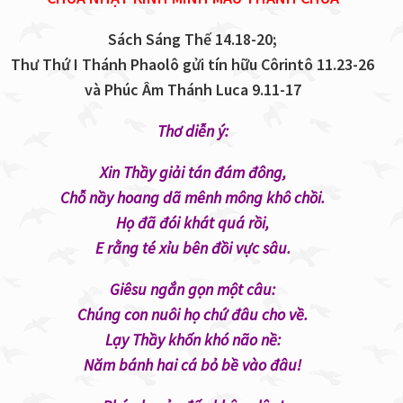
Sách Sáng Thế 14.18-20;
Thư Thứ I Thánh Phaolô gửi tín hữu Côrintô 11.23-26
và Phúc Âm Thánh Luca 9.11-17
Thơ diễn ý:
Xin Thầy giải tán đám đông,
Chỗ nầy hoang dã mênh mông khô chồi.
Họ đã đói khát quá rồi,
E rằng té xỉu bên đồi vực sâu.
Giêsu ngắn gọn một câu:
Chúng con nuôi họ chứ đâu cho về.
Lạy Thầy khốn kh
ó
não nề:
Năm bánh hai cá bỏ bề vào đâu!