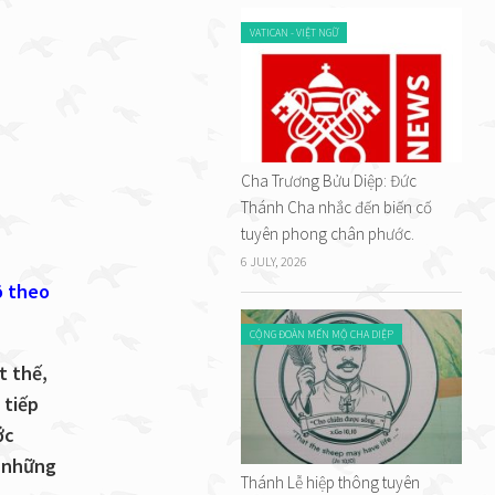
VATICAN - VIỆT NGỮ
Cha Trương Bửu Diệp: Đức
Thánh Cha nhắc đến biến cố
tuyên phong chân phước.
6 JULY, 2026
ô theo
CỘNG ĐOÀN MẾN MỘ CHA DIỆP
t thế,
 tiếp
ớc
h những
Thánh Lễ hiệp thông tuyên