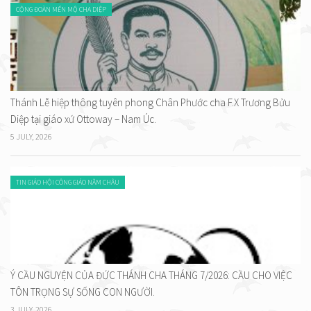
CỘNG ĐOÀN MẾN MỘ CHA DIỆP
Thánh Lễ hiệp thông tuyên phong Chân Phước cha F.X Trương Bửu
Diệp tại giáo xứ Ottoway – Nam Úc.
5 JULY, 2026
TIN GIÁO HỘI CÔNG GIÁO NĂM CHÂU
Ý CẦU NGUYỆN CỦA ĐỨC THÁNH CHA THÁNG 7/2026: CẦU CHO VIỆC
TÔN TRỌNG SỰ SỐNG CON NGƯỜI.
3 JULY, 2026