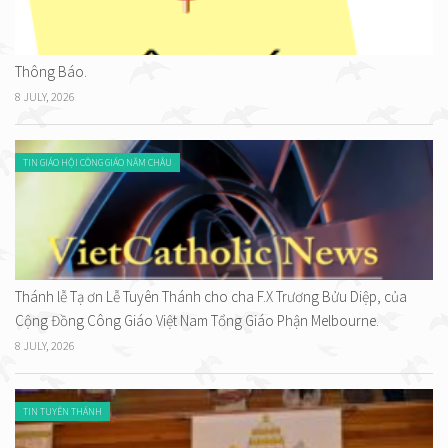
Thông Báo.
8 JULY, 2026
TIN GIÁO HỘI CÔNG GIÁO NĂM CHÂU
Thánh lễ Tạ ơn Lễ Tuyên Thánh cho cha F.X Trương Bửu Diệp, của
Cộng Đồng Công Giáo Việt Nam Tổng Giáo Phận Melbourne.
8 JULY, 2026
TIN TUYÊN THÁNH