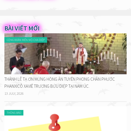
BÀI VIẾT MỚI
CỘNG ĐOÀN MẾN MỘ CHA DIỆP
THÁNH LỄ TẠ ƠN MỪNG HỒNG ÂN TUYÊN PHONG CHÂN PHƯỚC
PHANXICÔ XAVIÊ TRƯƠNG BỬU DIỆP TẠI NAM ÚC.
13 JULY, 2026
THÔNG BÁO