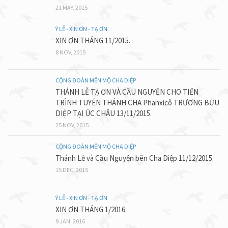
21 MAY, 2015
Ý LỄ - XIN ƠN - TẠ ƠN
XIN ƠN THÁNG 11/2015.
8 NOV, 2015
CỘNG ĐOÀN MẾN MỘ CHA DIỆP
THÁNH LỄ TẠ ƠN VÀ CẦU NGUYỆN CHO TIẾN
TRÌNH TUYÊN THÁNH CHA Phanxicô TRƯƠNG BỬU
DIỆP TẠI ÚC CHÂU 13/11/2015.
25 NOV, 2015
CỘNG ĐOÀN MẾN MỘ CHA DIỆP
Thánh Lễ và Cầu Nguyện bên Cha Diệp 11/12/2015.
15 DEC, 2015
Ý LỄ - XIN ƠN - TẠ ƠN
XIN ƠN THÁNG 1/2016.
9 JAN, 2016