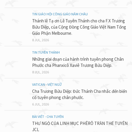
TIN GIÁO HỘI CÔNG GIÁO NĂM CHÂU
Thánh lễ Tạ ơn Lễ Tuyên Thánh cho cha F.X Trương
Bửu Diệp, của Cộng Đồng Công Giáo Việt Nam Tổng
Giáo Phận Melbourne.
8 JUL, 2026
TIN TUYÊN THÁNH
Những giai đoạn của hành trình tuyên phong Chân
Phước cha Phanxicô Xaviê Trương Bửu Diệp.
8 JUL, 2026
VATICAN - VIỆT NGỮ
Cha Trương Bửu Diệp: Đức Thánh Cha nhắc đến biến
cố tuyên phong chân phước.
6 JUL, 2026
BÀI VIẾT - CHA TUYÊN
THƯ NGỎ CỦA LINH MỤC PHÊRÔ TRẦN THẾ TUYÊN
JCL