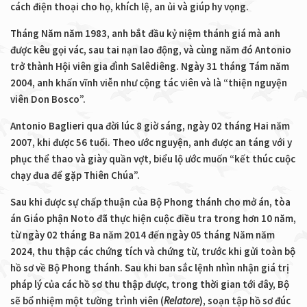
cách điện thoại cho họ, khích lệ, an ủi và giúp hy vọng.
Tháng Năm năm 1983, anh bắt đầu kỷ niệm thánh giá mà anh
được kêu gọi vác, sau tai nạn lao động, và cùng năm đó Antonio
trở thành Hội viên gia đình Salêdiêng. Ngày 31 tháng Tám năm
2004, anh khấn vĩnh viễn như cộng tác viên và là “thiện nguyện
viên Don Bosco”.
Antonio Baglieri qua đời lúc 8 giờ sáng, ngày 02 tháng Hai năm
2007, khi được 56 tuổi. Theo ước nguyện, anh được an táng với y
phục thể thao và giày quần vợt, biểu lộ ước muốn “kết thúc cuộc
chạy đua để gặp Thiên Chúa”.
Sau khi được sự chấp thuận của Bộ Phong thánh cho mở án, tòa
án Giáo phận Noto đã thực hiện cuộc điều tra trong hơn 10 năm,
từ ngày 02 tháng Ba năm 2014 đến ngày 05 tháng Năm năm
2024, thu thập các chứng tích và chứng từ, trước khi gửi toàn bộ
hồ sơ về Bộ Phong thánh. Sau khi ban sắc lệnh nhìn nhận giá trị
pháp lý của các hồ sơ thu thập được, trong thời gian tới đây, Bộ
sẽ bổ nhiệm một tường trình viên (
Relatore
), soạn tập hồ sơ đúc