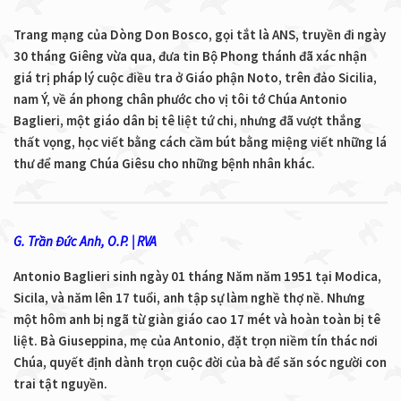
Trang mạng của Dòng Don Bosco, gọi tắt là ANS, truyền đi ngày
30 tháng Giêng vừa qua, đưa tin Bộ Phong thánh đã xác nhận
giá trị pháp lý cuộc điều tra ở Giáo phận Noto, trên đảo Sicilia,
nam Ý, về án phong chân phước cho vị tôi tớ Chúa Antonio
Baglieri, một giáo dân bị tê liệt tứ chi, nhưng đã vượt thắng
thất vọng, học viết bằng cách cầm bút bằng miệng viết những lá
thư để mang Chúa Giêsu cho những bệnh nhân khác.
G. Trần Đức Anh, O.P. | RVA
Antonio Baglieri sinh ngày 01 tháng Năm năm 1951 tại Modica,
Sicila, và năm lên 17 tuổi, anh tập sự làm nghề thợ nề. Nhưng
một hôm anh bị ngã từ giàn giáo cao 17 mét và hoàn toàn bị tê
liệt. Bà Giuseppina, mẹ của Antonio, đặt trọn niềm tín thác nơi
Chúa, quyết định dành trọn cuộc đời của bà để săn sóc người con
trai tật nguyền.