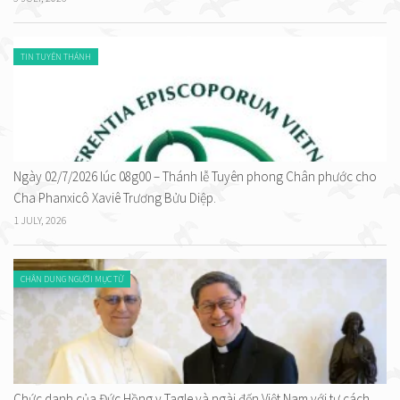
TIN TUYÊN THÁNH
Ngày 02/7/2026 lúc 08g00 – Thánh lễ Tuyên phong Chân phước cho
Cha Phanxicô Xaviê Trương Bửu Diệp.
1 JULY, 2026
CHÂN DUNG NGƯỜI MỤC TỬ
Chức danh của Đức Hồng y Tagle và ngài đến Việt Nam với tư cách