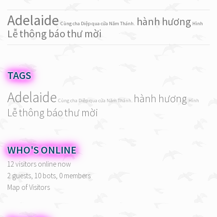
Adelaide
hành hương
Cùng cha Diệp qua cửa Năm Thánh.
Hình
Lễ
thông báo
thư mời
TAGS
Adelaide
hành hương
Cùng cha Diệp qua cửa Năm Thánh.
Hình
Lễ
thông báo
thư mời
WHO'S ONLINE
12 visitors online now
2 guests,
10 bots,
0 members
Map of Visitors