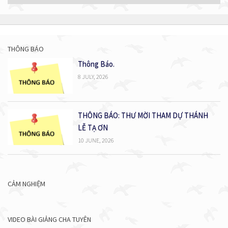
cả
bài
viết
THÔNG BÁO
Thông Báo.
8 JULY, 2026
THÔNG BÁO: THƯ MỜI THAM DỰ THÁNH
LỄ TẠ ƠN
10 JUNE, 2026
CẢM NGHIỆM
VIDEO BÀI GIẢNG CHA TUYÊN