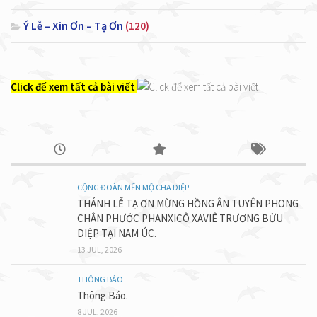
Ý Lễ – Xin Ơn – Tạ Ơn
(120)
Click để xem tất cả bài viết
CỘNG ĐOÀN MẾN MỘ CHA DIỆP
THÁNH LỄ TẠ ƠN MỪNG HỒNG ÂN TUYÊN PHONG
CHÂN PHƯỚC PHANXICÔ XAVIÊ TRƯƠNG BỬU
DIỆP TẠI NAM ÚC.
13 JUL, 2026
THÔNG BÁO
Thông Báo.
8 JUL, 2026